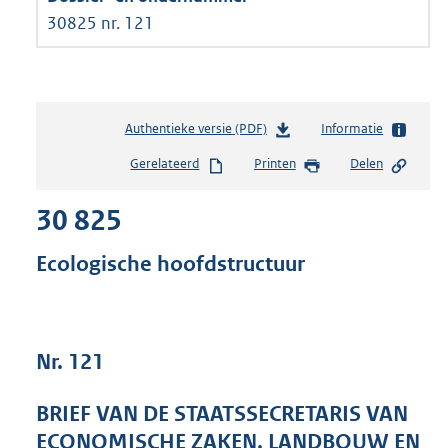
30825 nr. 121
Authentieke versie (PDF)
b
Informatie
e
Gerelateerd
Printen
Delen
s
t
30 825
a
n
d
Ecologische hoofdstructuur
s
g
r
o
Nr. 121
o
t
t
BRIEF VAN DE STAATSSECRETARIS VAN
e
ECONOMISCHE ZAKEN, LANDBOUW EN
: