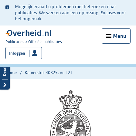
Ter
Mogelijk ervaart u problemen met het zoeken naar
informatie:
publicaties. We werken aan een oplossing. Excuses voor
het ongemak.
Menu
U
Publicaties
Officiële publicaties
bent
Inloggen
nu
hier:
Home
Kamerstuk 30825, nr. 121