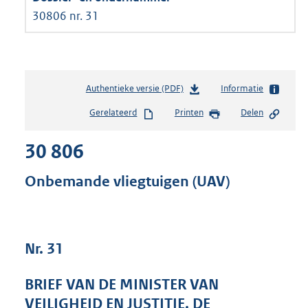
30806 nr. 31
Authentieke versie (PDF)
b
Informatie
e
Gerelateerd
Printen
Delen
s
t
30 806
a
n
d
Onbemande vliegtuigen (UAV)
s
g
r
o
Nr. 31
o
t
t
BRIEF VAN DE MINISTER VAN
e
VEILIGHEID EN JUSTITIE, DE
: