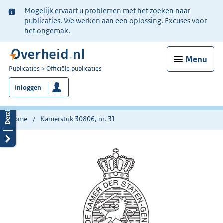
Ter
Mogelijk ervaart u problemen met het zoeken naar
informatie:
publicaties. We werken aan een oplossing. Excuses voor
het ongemak.
Menu
U
Publicaties
Officiële publicaties
bent
Inloggen
nu
hier:
Home
Kamerstuk 30806, nr. 31