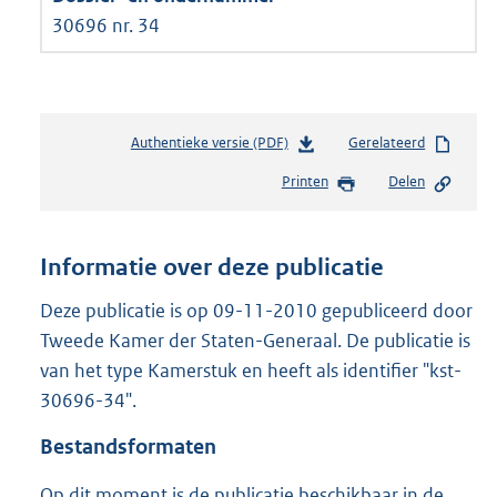
30696 nr. 34
Authentieke versie (PDF)
b
Gerelateerd
e
Printen
Delen
s
t
a
n
Informatie over deze publicatie
d
s
Deze publicatie is op 09-11-2010 gepubliceerd door
g
Tweede Kamer der Staten-Generaal. De publicatie is
r
van het type Kamerstuk en heeft als identifier "kst-
o
30696-34".
o
t
Bestandsformaten
t
e
Op dit moment is de publicatie beschikbaar in de
: