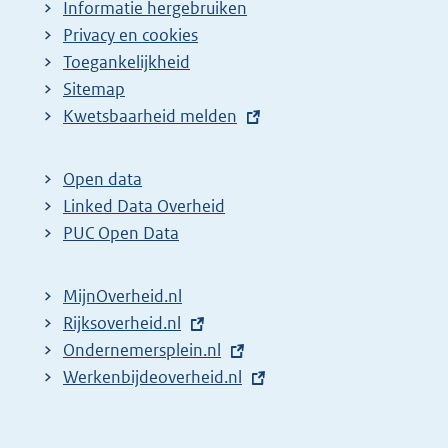
Informatie hergebruiken
Privacy en cookies
Toegankelijkheid
Sitemap
E
Kwetsbaarheid melden
x
t
Open data
e
Linked Data Overheid
r
PUC Open Data
n
e
MijnOverheid.nl
l
E
Rijksoverheid.nl
i
x
E
Ondernemersplein.nl
n
t
x
E
Werkenbijdeoverheid.nl
k
e
t
x
:
r
e
t