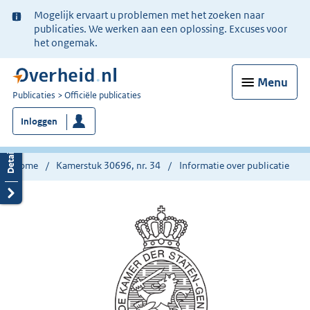
Ter
Mogelijk ervaart u problemen met het zoeken naar
informatie:
publicaties. We werken aan een oplossing. Excuses voor
het ongemak.
Menu
U
Publicaties
Officiële publicaties
bent
Inloggen
nu
hier:
Home
Kamerstuk 30696, nr. 34
Informatie over publicatie