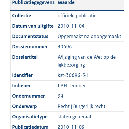
Publicatiegegevens
Waarde
a
t
t
a
c
i
:
e
t
t
n
a
i
t
a
c
3
:
e
t
Collectie
officiële publicatie
d
n
e
i
t
a
9
9
:
e
Datum van uitgifte
2010-11-04
s
d
i
e
i
t
K
K
3
:
g
s
Documentstatus
Opgemaakt na onopgemaakt
n
i
e
i
b
b
K
1
r
g
f
n
i
e
b
K
Dossiernummer
30696
o
r
o
f
n
i
b
Dossiertitel
Wijziging van de Wet op de
o
o
r
o
f
n
lijkbezorging
t
o
m
r
o
f
t
t
Identifier
kst-30696-34
a
m
r
o
e
t
a
a
m
r
Indiener
J.P.H. Donner
:
e
t
a
a
m
Ondernummer
34
2
:
t
a
a
K
2
Onderwerp
Recht | Burgerlijk recht
t
a
b
K
t
Organisatietype
staten generaal
b
Publicatiedatum
2010-11-09