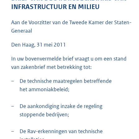
4
INFRASTRUCTUUR EN MILIEU
3
K
Aan de Voorzitter van de Tweede Kamer der Staten-
b
Generaal
Den Haag, 31 mei 2011
In uw bovenvermelde brief vraagt u om een stand
van zakenbrief met betrekking tot:
–
De technische maatregelen betreffende
het ammoniakbeleid;
–
De aankondiging inzake de regeling
stoppende bedrijven;
–
De Rav-erkenningen van technische