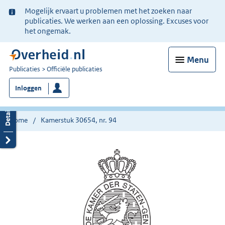
Ter
Mogelijk ervaart u problemen met het zoeken naar
informatie:
publicaties. We werken aan een oplossing. Excuses voor
het ongemak.
Menu
U
Publicaties
Officiële publicaties
bent
Inloggen
nu
hier:
Home
Kamerstuk 30654, nr. 94