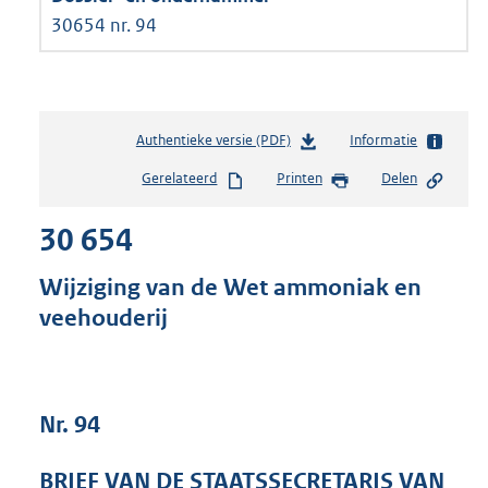
30654 nr. 94
Authentieke versie (PDF)
b
Informatie
e
Gerelateerd
Printen
Delen
s
t
30 654
a
n
d
Wijziging van de Wet ammoniak en
s
veehouderij
g
r
o
o
t
Nr. 94
t
e
BRIEF VAN DE STAATSSECRETARIS VAN
: