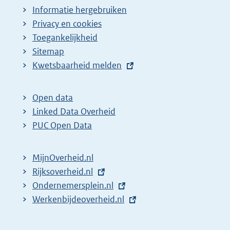
Informatie hergebruiken
Privacy en cookies
Toegankelijkheid
Sitemap
E
Kwetsbaarheid melden
x
t
Open data
e
Linked Data Overheid
r
PUC Open Data
n
e
MijnOverheid.nl
l
E
Rijksoverheid.nl
i
x
E
Ondernemersplein.nl
n
t
x
E
Werkenbijdeoverheid.nl
k
e
t
x
:
r
e
t