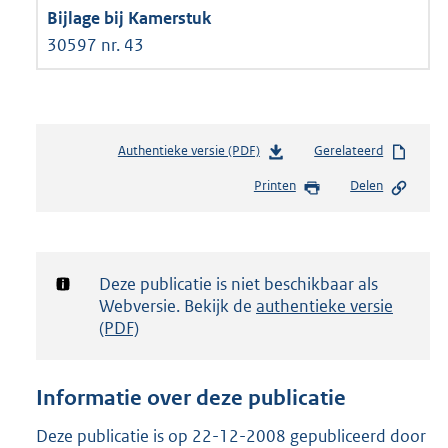
30597 nr. 43
Authentieke versie (PDF)
b
Gerelateerd
e
Printen
Delen
s
t
a
n
d
Notificatie:
Deze publicatie is niet beschikbaar als
s
Webversie. Bekijk de
authentieke versie
g
(PDF)
r
o
o
Informatie over deze publicatie
t
t
Deze publicatie is op 22-12-2008 gepubliceerd door
e