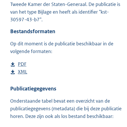
Tweede Kamer der Staten-Generaal. De publicatie is
:
1
van het type Bijlage en heeft als identifier "kst-
5
30597-43-b7".
2
K
Bestandsformaten
b
Op dit moment is de publicatie beschikbaar in de
volgende formaten:
D
PDF
b
o
D
XML
e
b
w
o
s
e
n
w
t
s
Publicatiegegevens
l
n
a
t
Onderstaande tabel bevat een overzicht van de
o
l
n
a
publicatiegegevens (metadata) die bij deze publicatie
a
o
d
n
horen. Deze zijn ook als los bestand beschikbaar:
d
a
s
d
p
d
g
s