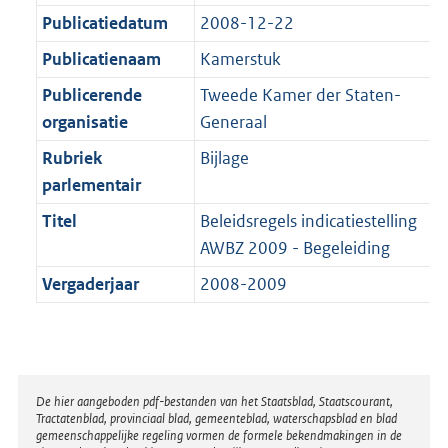
a
a
K
1
Publicatiedatum
2008-12-22
t
a
b
K
t
Publicatienaam
Kamerstuk
b
Publicerende
Tweede Kamer der Staten-
organisatie
Generaal
Rubriek
Bijlage
parlementair
Titel
Beleidsregels indicatiestelling
AWBZ 2009 - Begeleiding
Vergaderjaar
2008-2009
Disclaimer
De hier aangeboden pdf-bestanden van het Staatsblad, Staatscourant,
Tractatenblad, provinciaal blad, gemeenteblad, waterschapsblad en blad
gemeenschappelijke regeling vormen de formele bekendmakingen in de