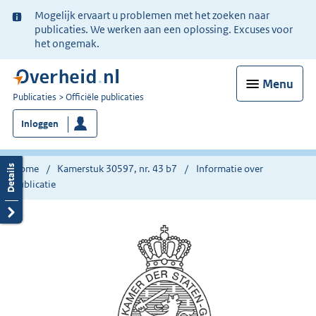
Ter
Mogelijk ervaart u problemen met het zoeken naar
informatie:
publicaties. We werken aan een oplossing. Excuses voor
het ongemak.
Menu
U
Publicaties
Officiële publicaties
bent
Inloggen
nu
hier:
Home
Kamerstuk 30597, nr. 43 b7
Informatie over
publicatie