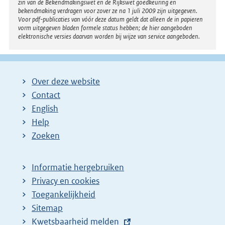
zin van de Bekendmakingswet en de Rijkswet goedkeuring en
bekendmaking verdragen voor zover ze na 1 juli 2009 zijn uitgegeven.
Voor pdf-publicaties van vóór deze datum geldt dat alleen de in papieren
vorm uitgegeven bladen formele status hebben; de hier aangeboden
elektronische versies daarvan worden bij wijze van service aangeboden.
Over deze website
Contact
English
Help
Zoeken
Informatie hergebruiken
Privacy en cookies
Toegankelijkheid
Sitemap
E
Kwetsbaarheid melden