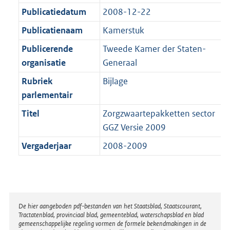
a
a
K
1
Publicatiedatum
2008-12-22
t
a
b
K
t
Publicatienaam
Kamerstuk
b
Publicerende
Tweede Kamer der Staten-
organisatie
Generaal
Rubriek
Bijlage
parlementair
Titel
Zorgzwaartepakketten sector
GGZ Versie 2009
Vergaderjaar
2008-2009
Disclaimer
De hier aangeboden pdf-bestanden van het Staatsblad, Staatscourant,
Tractatenblad, provinciaal blad, gemeenteblad, waterschapsblad en blad
gemeenschappelijke regeling vormen de formele bekendmakingen in de