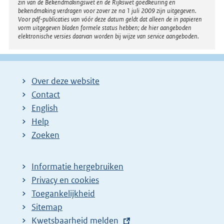
zin van de Bekendmakingswet en de Rijkswet goedkeuring en
bekendmaking verdragen voor zover ze na 1 juli 2009 zijn uitgegeven.
Voor pdf-publicaties van vóór deze datum geldt dat alleen de in papieren
vorm uitgegeven bladen formele status hebben; de hier aangeboden
elektronische versies daarvan worden bij wijze van service aangeboden.
Over deze website
Contact
English
Help
Zoeken
Informatie hergebruiken
Privacy en cookies
Toegankelijkheid
Sitemap
E
Kwetsbaarheid melden