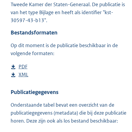
Tweede Kamer der Staten-Generaal. De publicatie is
:
4
van het type Bijlage en heeft als identifier "kst-
3
30597-43-b13".
5
K
Bestandsformaten
b
Op dit moment is de publicatie beschikbaar in de
volgende formaten:
D
PDF
b
o
D
XML
e
b
w
o
s
e
n
w
t
s
Publicatiegegevens
l
n
a
t
Onderstaande tabel bevat een overzicht van de
o
l
n
a
publicatiegegevens (metadata) die bij deze publicatie
a
o
d
n
horen. Deze zijn ook als los bestand beschikbaar:
d
a
s
d
p
d
g
s