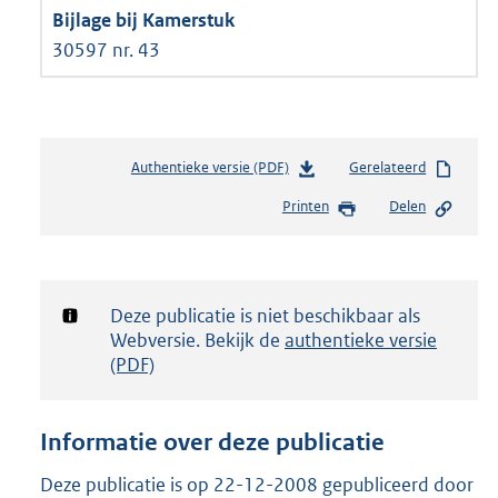
30597 nr. 43
Authentieke versie (PDF)
b
Gerelateerd
e
Printen
Delen
s
t
a
n
d
Notificatie:
Deze publicatie is niet beschikbaar als
s
Webversie. Bekijk de
authentieke versie
g
(PDF)
r
o
o
Informatie over deze publicatie
t
t
Deze publicatie is op 22-12-2008 gepubliceerd door
e