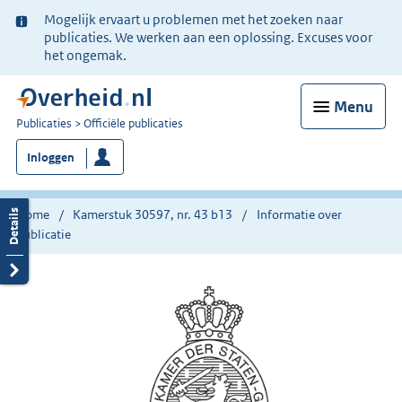
Ter
Mogelijk ervaart u problemen met het zoeken naar
informatie:
publicaties. We werken aan een oplossing. Excuses voor
het ongemak.
Menu
U
Publicaties
Officiële publicaties
bent
Inloggen
nu
hier:
Home
Kamerstuk 30597, nr. 43 b13
Informatie over
publicatie