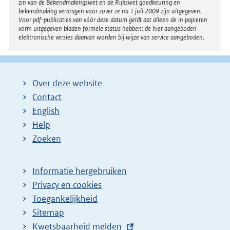
zin van de Bekendmakingswet en de Rijkswet goedkeuring en
bekendmaking verdragen voor zover ze na 1 juli 2009 zijn uitgegeven.
Voor pdf-publicaties van vóór deze datum geldt dat alleen de in papieren
vorm uitgegeven bladen formele status hebben; de hier aangeboden
elektronische versies daarvan worden bij wijze van service aangeboden.
Over deze website
Contact
English
Help
Zoeken
Informatie hergebruiken
Privacy en cookies
Toegankelijkheid
Sitemap
E
Kwetsbaarheid melden