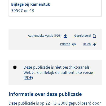
30597 nr. 43
Authentieke versie (PDF)
b
Gerelateerd
e
Printen
Delen
s
t
a
n
d
Notificatie:
Deze publicatie is niet beschikbaar als
s
Webversie. Bekijk de
authentieke versie
g
(PDF)
r
o
o
Informatie over deze publicatie
t
t
Deze publicatie is op 22-12-2008 gepubliceerd door
e