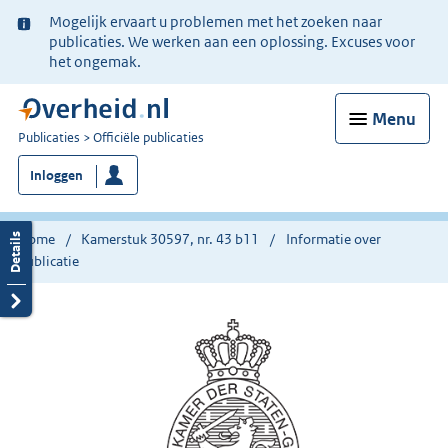
Ter
Mogelijk ervaart u problemen met het zoeken naar
informatie:
publicaties. We werken aan een oplossing. Excuses voor
het ongemak.
Menu
U
Publicaties
Officiële publicaties
bent
Inloggen
nu
hier:
Home
Kamerstuk 30597, nr. 43 b11
Informatie over
publicatie