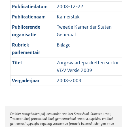
a
a
K
1
Publicatiedatum
2008-12-22
t
a
b
K
t
Publicatienaam
Kamerstuk
b
Publicerende
Tweede Kamer der Staten-
organisatie
Generaal
Rubriek
Bijlage
parlementair
Titel
Zorgzwaartepakketten sector
V&V Versie 2009
Vergaderjaar
2008-2009
Disclaimer
De hier aangeboden pdf-bestanden van het Staatsblad, Staatscourant,
Tractatenblad, provinciaal blad, gemeenteblad, waterschapsblad en blad
gemeenschappelijke regeling vormen de formele bekendmakingen in de