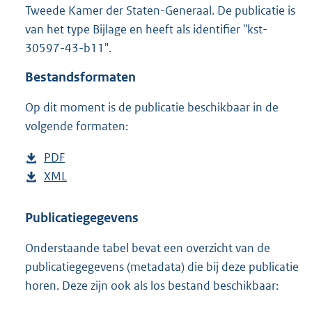
Tweede Kamer der Staten-Generaal. De publicatie is
:
3
van het type Bijlage en heeft als identifier "kst-
3
30597-43-b11".
8
K
Bestandsformaten
b
Op dit moment is de publicatie beschikbaar in de
volgende formaten:
D
PDF
b
o
D
XML
e
b
w
o
s
e
n
w
t
s
Publicatiegegevens
l
n
a
t
Onderstaande tabel bevat een overzicht van de
o
l
n
a
publicatiegegevens (metadata) die bij deze publicatie
a
o
d
n
horen. Deze zijn ook als los bestand beschikbaar:
d
a
s
d
p
d
g
s