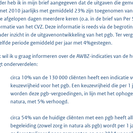
der heb ik in mijn brief aangegeven dat de uitgaven die gem
met 2010 jaarlijks met gemiddeld 23% zijn toegenomen van € 
de afgelopen dagen meerdere keren (o.a. in de brief van Per Sal
ormatie van het CVZ. Deze informatie is reeds via de begrot
ader inzicht in de uitgavenontwikkeling van het pgb. Ter vergel
elfde periode gemiddeld per jaar met 4%gestegen.
 wil ik u graag informeren over de AWBZ-indicaties van de h
gt onderverdelen:
circa 10% van de 130 000 cliënten heeft een indicatie
keuzevrijheid voor het pgb. Een keuzevrijheid die per 1
worden deze pgb-vergoedingen, in lijn met het ophogen
natura, met 5% verhoogd.
circa 54% van de huidige cliënten met een pgb heeft all
begeleiding (zowel zorg in natura als pgb) wordt per 1 