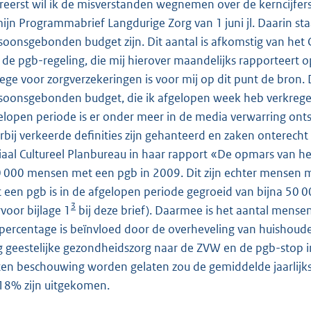
ereerst wil ik de misverstanden wegnemen over de kerncijfe
mijn Programmabrief Langdurige Zorg van 1 juni jl. Daarin st
soonsgebonden budget zijn. Dit aantal is afkomstig van het C
 de pgb-regeling, die mij hierover maandelijks rapporteert 
lege voor zorgverzekeringen is voor mij op dit punt de bron.
soonsgebonden budget, die ik afgelopen week heb verkregen,
elopen periode is er onder meer in de media verwarring ontst
rbij verkeerde definities zijn gehanteerd en zaken onterecht 
iaal Cultureel Planbureau in haar rapport «De opmars van het pg
 000 mensen met een pgb in 2009. Dit zijn echter mensen
 een pgb is in de afgelopen periode gegroeid van bijna 50 0
3
rvoor bijlage 1
bij deze brief). Daarmee is het aantal mens
 percentage is beïnvloed door de overheveling van huishoud
g geestelijke gezondheidszorg naar de ZVW en de pgb-stop i
ten beschouwing worden gelaten zou de gemiddelde jaarlijk
18% zijn uitgekomen.