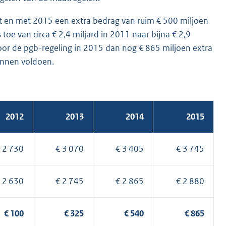
ot en met 2015 een extra bedrag van ruim € 500 miljoen
oe van circa € 2,4 miljard in 2011 naar bijna € 2,9
voor de pgb-regeling in 2015 dan nog € 865 miljoen extra
kunnen voldoen.
2012
2013
2014
2015
 2 730
€ 3 070
€ 3 405
€ 3 745
 2 630
€ 2 745
€ 2 865
€ 2 880
€ 100
€ 325
€ 540
€ 865