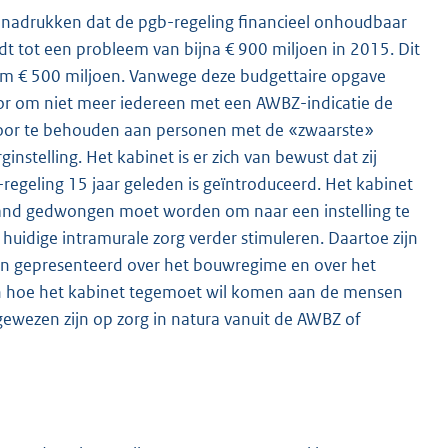
 benadrukken dat de pgb-regeling financieel onhoudbaar
idt tot een probleem van bijna € 900 miljoen in 2015. Dit
uim € 500 miljoen. Vanwege deze budgettaire opgave
or om niet meer iedereen met een AWBZ-indicatie de
 voor te behouden aan personen met de «zwaarste»
instelling. Het kabinet is er zich van bewust dat zij
egeling 15 jaar geleden is geïntroduceerd. Het kabinet
mand gedwongen moet worden om naar een instelling te
huidige intramurale zorg verder stimuleren. Daartoe zijn
llen gepresenteerd over het bouwregime en over het
an hoe het kabinet tegemoet wil komen aan de mensen
ewezen zijn op zorg in natura vanuit de AWBZ of