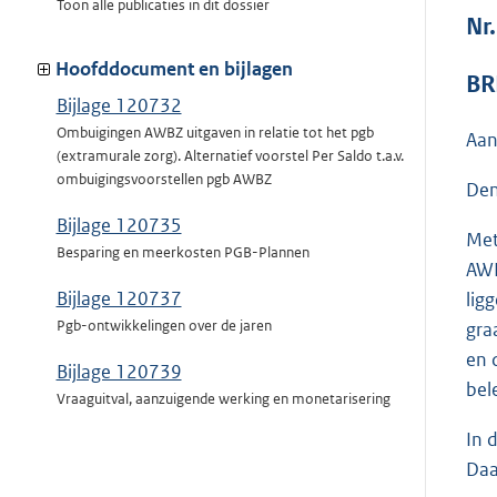
Toon alle publicaties in dit dossier
Nr
Hoofddocument en bijlagen
BR
Bijlage 120732
Ombuigingen AWBZ uitgaven in relatie tot het pgb
Aan
(extramurale zorg). Alternatief voorstel Per Saldo t.a.v.
ombuigingsvoorstellen pgb AWBZ
Den
Bijlage 120735
Met
Besparing en meerkosten PGB-Plannen
AWB
Bijlage 120737
lig
Pgb-ontwikkelingen over de jaren
gra
en 
Bijlage 120739
bel
Vraaguitval, aanzuigende werking en monetarisering
In 
Daa