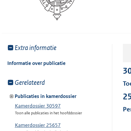
Toon
Extra informatie
meer
van:
Informatie over publicatie
3
Toon
Gerelateerd
To
meer
2
van:
Publicaties in kamerdossier
Kamerdossier 30597
Pe
Toon alle publicaties in het hoofddossier
Kamerdossier 25657