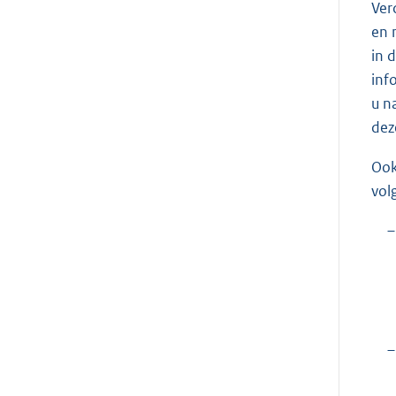
Ver
en 
in 
inf
u n
dez
Ook
vol
–
–