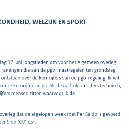
ZONDHEID, WELZIJN EN SPORT
jdag 17 juni jongstleden om voor het Algemeen overleg
 ramingen die aan de pgb-maat
regelen ten grondslag
ontstaan over de kerncijfers van de pgb-regeling. Ik wil
 deze kerncijfers in ga. Als de nadruk op cijfers technisch,
ijfers mensen zitten waarvoor ik de
 overleg dat de afgelopen week met Per Saldo is gevoerd.
1
r Slob (CU) c.s
.