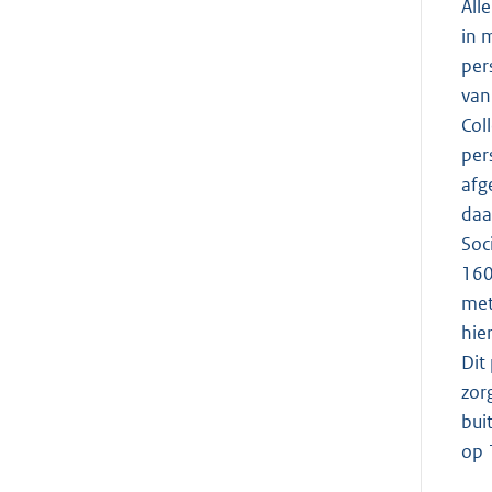
All
in 
per
van
Col
per
afg
daa
Soc
160
met
hie
Dit
zor
bui
op 