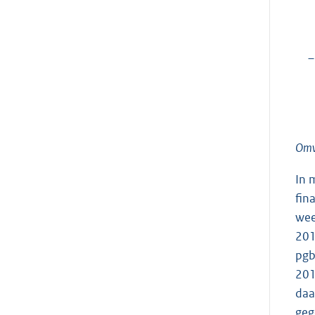
–
Omva
In 
fin
wee
201
pgb
201
daa
geg