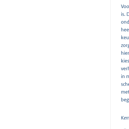
Voo
is.
ond
hee
keu
zor
hie
kie
ver
in 
sch
met
beg
Kern