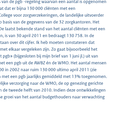
rs van de pgb -regeling waarvan een aantal is opgenomen
aat dat er bijna 130 000 cliënten met een
ollege voor zorgverzekeringen, de landelijke uitvoerder
op basis van de gegevens van de 32 zorgkantoren. Het
 De laatst bekende stand van het aantal cliënten met een
 is van 30 april 2011 en bedraagt 130 758. In de
aan over dit cijfer. Ik heb moeten constateren dat
met elkaar vergeleken zijn. Zo gaat bijvoorbeeld het
b» (bijgesloten bij mijn brief van 1 juni jl.) uit van
 met een pgb uit de AWBZ én de WMO. Het aantal mensen
00 in 2002 naar ruim 130 000 ultimo april 2011 (zie
en met een pgb jaarlijks gemiddeld met 13% toegenomen.
elijke verzorging naar de WMO, de op genezing gerichte
n de tweede helft van 2010. Indien deze ontwikkelingen
se groei van het aantal budgethouders naar verwachting