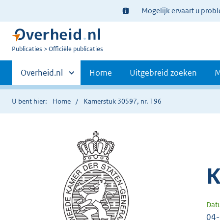
Ter
Mogelijk ervaart u prob
informatie:
U
Publicaties
Officiële publicaties
bent
Primaire
nu
Andere
Overheid.nl
Home
Uitgebreid zoeken
M
hier:
sites
navigatie
binnen
U bent hier:
Home
Kamerstuk 30597, nr. 196
K
Dat
04