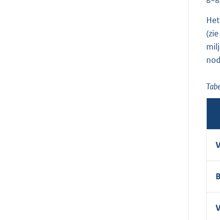
Het
(zi
mil
nod
Tabe
V
B
V