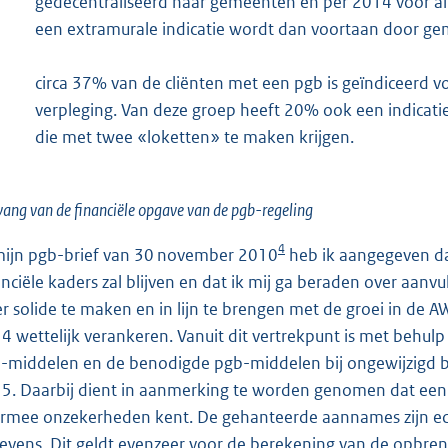
gedecentraliseerd naar gemeenten en per 2014 voor alle
een extramurale indicatie wordt dan voortaan door ge
circa 37% van de cliënten met een pgb is geïndiceerd vo
verpleging. Van deze groep heeft 20% ook een indicatie 
die met twee «loketten» te maken krijgen.
ng van de financiële opgave van de pgb-regeling
4
mijn pgb-brief van 30 november 2010
heb ik aangegeven dat
anciële kaders zal blijven en dat ik mij ga beraden over aan
r solide te maken en in lijn te brengen met de groei in de A
4 wettelijk verankeren. Vanuit dit vertrekpunt is met behulp
-middelen en de benodigde pgb-middelen bij ongewijzigd be
5. Daarbij dient in aanmerking te worden genomen dat een 
rmee onzekerheden kent. De gehanteerde aannames zijn echt
evens. Dit geldt evenzeer voor de berekening van de opbre