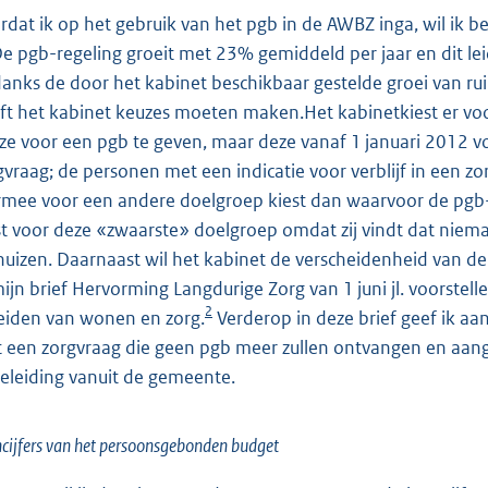
rdat ik op het gebruik van het pgb in de AWBZ inga, wil ik
 De pgb-regeling groeit met 23% gemiddeld per jaar en dit le
anks de door het kabinet beschikbaar gestelde groei van r
ft het kabinet keuzes moeten maken.Het kabinetkiest er vo
ze voor een pgb te geven, maar deze vanaf 1 januari 2012
gvraag; de personen met een indicatie voor verblijf in een zorg
rmee voor een andere doelgroep kiest dan waarvoor de pgb-r
st voor deze «zwaarste» doelgroep omdat zij vindt dat nie
huizen. Daarnaast wil het kabinet de verscheidenheid van de 
mijn brief Hervorming Langdurige Zorg van 1 juni jl. voorste
2
eiden van wonen en zorg.
Verderop in deze brief geef ik a
 een zorgvraag die geen pgb meer zullen ontvangen en aang
eleiding vanuit de gemeente.
cijfers van het persoonsgebonden budget