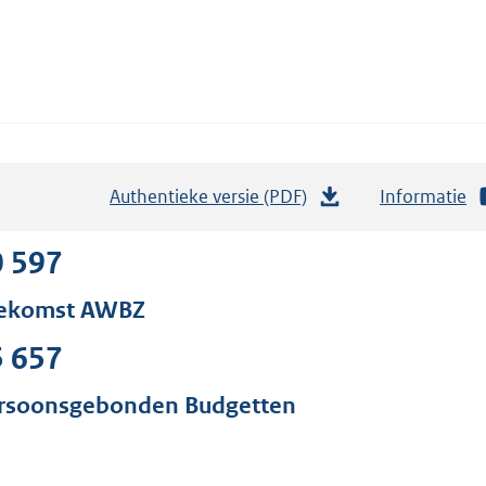
Authentieke versie (PDF)
b
Informatie
e
s
0 597
t
ekomst AWBZ
a
n
5 657
d
s
rsoonsgebonden Budgetten
g
r