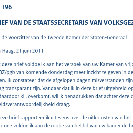
o
. 196
o
t
IEF VAN DE STAATSSECRETARIS VAN VOLKSGE
t
e
 de Voorzitter van de Tweede Kamer der Staten-Generaal
:
7
 Haag, 21 juni 2011
2
 deze brief voldoe ik aan het verzoek van uw Kamer van vri
K
Z/pgb van komende donderdag meer inzicht te geven in de
b
gen. Ik constateer dat de afgelopen dagen misverstanden zijn 
ag transparant zijn. Vandaar dat ik in deze brief uitgebreid op
daardoor kil, overkomt, wil ik benadrukken dat achter deze c
eidsverantwoordelijkheid draag.
deze brief rapporteer ik u tevens over de uitkomsten van het
rmee voldoe ik aan de motie van het lid van uw kamer de hee