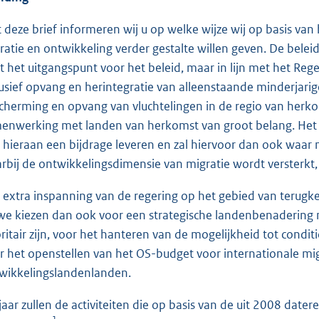
 deze brief informeren wij u op welke wijze wij op basis va
ratie en ontwikkeling verder gestalte willen geven. De belei
jft het uitgangspunt voor het beleid, maar in lijn met het Re
lusief opvang en herintegratie van alleenstaande minderjar
cherming en opvang van vluchtelingen in de regio van herko
enwerking met landen van herkomst van groot belang. Het O
 hieraan een bijdrage leveren en zal hiervoor dan ook waar
rbij de ontwikkelingsdimensie van migratie wordt versterkt,
 extra inspanning van de regering op het gebied van terugkee
we kiezen dan ook voor een strategische landenbenadering m
oritair zijn, voor het hanteren van de mogelijkheid tot condi
r het openstellen van het OS-budget voor internationale mig
wikkelingslandenlanden.
 jaar zullen de activiteiten die op basis van de uit 2008 date