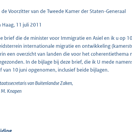
o
o
 de Voorzitter van de Tweede Kamer der Staten-Generaal
t
 Haag, 11 juli 2011
t
e
de brief die de minister voor Immigratie en Asiel en ik u op 
:
eidsterrein internationale migratie en ontwikkeling (kamers
1
rin een overzicht van landen die voor het coherentiethema mi
0
gezonden. In de bijlage bij deze brief, die ik U mede namens
0
ef van 10 juni opgenomen, inclusief beide bijlagen.
K
b
taatssecretaris van Buitenlandse Zaken,
. M. Knapen
eiding