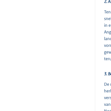
2. A
Ten
sne
in 
Ang
lan
vor
gew
ter
3. B
De 
her
ver
van