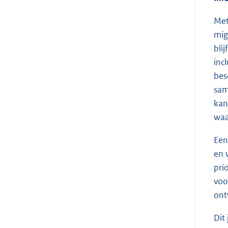
Met
mig
bli
inc
bes
sam
kan
waa
Een
en 
pri
voo
ont
Dit