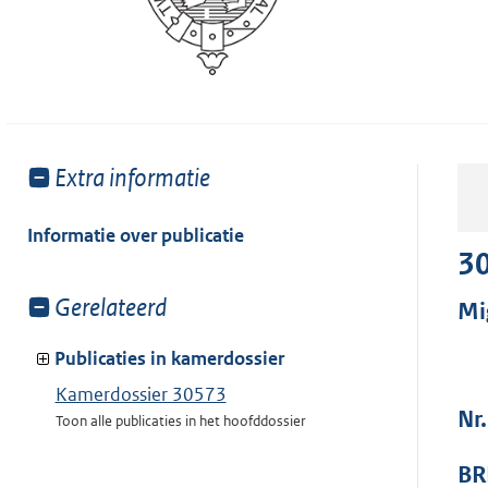
Toon
Extra informatie
meer
van:
Informatie over publicatie
3
Toon
Gerelateerd
Mi
meer
van:
Publicaties in kamerdossier
Kamerdossier 30573
Nr.
Toon alle publicaties in het hoofddossier
BR