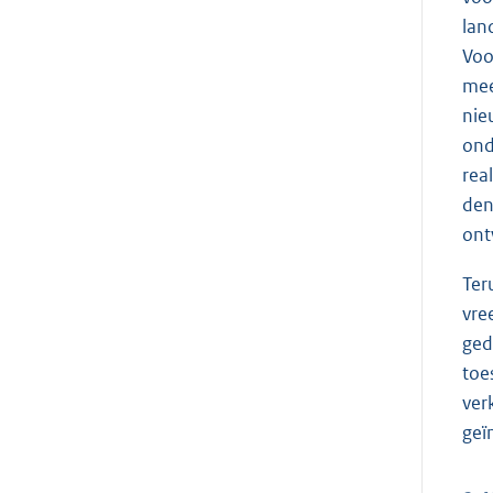
lan
Voo
mee
nie
ond
rea
den
ont
Ter
vre
ged
toe
ver
geï