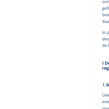
ont
gef
bel
daa
In 
dez
de 
I D
reg
1. B
Ove
int
voo