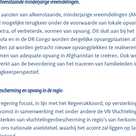
lleenstaande minderjarige vreemdelingen.
 aanzien van alleenstaande, minderjarige vreemdelingen (AMV'
l mogelijke terugkeer onder de voorwaarde van lokale opva
extra, of verbeterde, vormen van opvang. Dit sluit aan bij he
ola en in de DR Congo worden dergelijke opvangplaatsen al
den zal worden getracht nieuwe opvangplekken te realiser
men van adequate opvang in Afghanistan te creëren. Ook w
erkt aan de bevordering van het traceren van familieleden
ugkeerperspectief.
escherming en opvang in de regio
regering focust, in lijn met het Regeerakkoord, op versterki
komst in samenwerking met onder andere de VN Vluchteling
sterken van vluchtelingenbescherming in regio’s van herkom
 ons nationale asielstelsel, waarbij het accent zal liggen op 