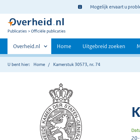
Ter
Mogelijk ervaart u prob
informatie:
U
Publicaties
Officiële publicaties
bent
Primaire
nu
Andere
Overheid.nl
Home
Uitgebreid zoeken
M
hier:
sites
navigatie
binnen
U bent hier:
Home
Kamerstuk 30573, nr. 74
K
Dat
20