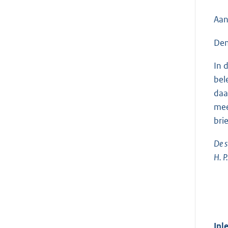
Aan
Den
In 
bel
daa
mee
bri
De s
H. P
Inl