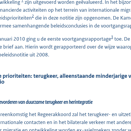
1
wikkeling
zijn uitgevoerd worden geëvalueerd. In het bijz
inancierde activiteiten op het terrein van internationale mi
2
eidsprioriteiten
die in deze notitie zijn opgenomen. De Kame
rmee samenhangende beleidsconclusies in de voortgangsra
3
januari 2010 ging u de eerste voortgangsrapportage
toe. De 
e brief aan. Hierin wordt gerapporteerd over de wijze waarop 
beleidsnotitie uit 2008.
e prioriteiten: terugkeer, alleenstaande minderjarig
io
evorderen van duurzame terugkeer en herintegratie
reenkomstig het Regeerakkoord zal het terugkeer- en uitzetb
ernationale contacten en in het bilaterale verkeer met ande
r migratie en ontwikkeling worden ex-asielzoekers zonder verb