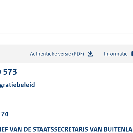
Authentieke versie (PDF)
b
Informatie
e
s
0 573
t
gratiebeleid
a
n
d
s
 74
g
r
IEF VAN DE STAATSSECRETARIS VAN BUITENL