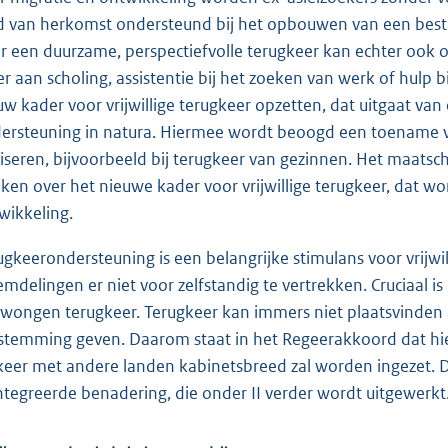
d van herkomst ondersteund bij het opbouwen van een besta
r een duurzame, perspectiefvolle terugkeer kan echter ook on
r aan scholing, assistentie bij het zoeken van werk of hulp bi
uw kader voor vrijwillige terugkeer opzetten, dat uitgaat va
ersteuning in natura. Hiermee wordt beoogd een toename van
liseren, bijvoorbeeld bij terugkeer van gezinnen. Het maats
ken over het nieuwe kader voor vrijwillige terugkeer, dat wo
wikkeling.
ugkeerondersteuning is een belangrijke stimulans voor vrijwi
emdelingen er niet voor zelfstandig te vertrekken. Cruciaa
wongen terugkeer. Terugkeer kan immers niet plaatsvinden 
stem
ming geven. Daarom staat in het Regeerakkoord dat hier
keer met andere landen kabinetsbreed zal worden ingezet. Di
ntegreerde benadering, die onder II verder wordt uitgewerkt