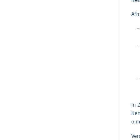
Ned
Afh
–
–
–
In 
Ken
o.m
Ver