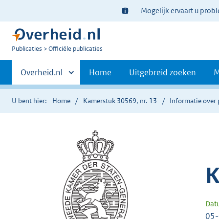
Ter
Mogelijk ervaart u prob
informatie:
U
Publicaties
Officiële publicaties
bent
Primaire
nu
Andere
Overheid.nl
Home
Uitgebreid zoeken
M
hier:
sites
navigatie
binnen
U bent hier:
Home
Kamerstuk 30569, nr. 13
Informatie over 
K
Dat
05