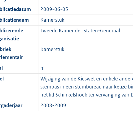
blicatiedatum
2009-06-05
blicatienaam
Kamerstuk
blicerende
Tweede Kamer der Staten-Generaal
ganisatie
briek
Kamerstuk
rlementair
al
nl
el
Wijziging van de Kieswet en enkele and
stempas in een stembureau naar keuze b
het lid Schinkelshoek ter vervanging van 
rgaderjaar
2008-2009