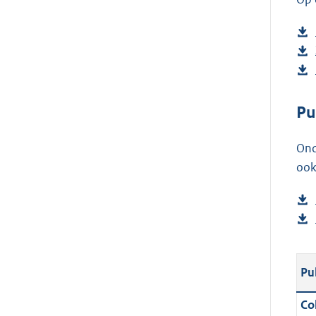
Pu
Ond
ook
Pu
Col