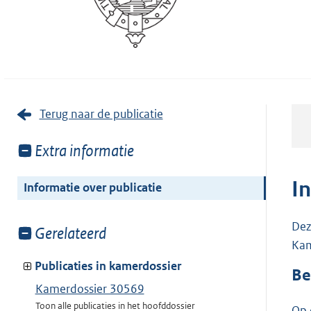
Terug naar de publicatie
Toon
Extra informatie
meer
van:
I
Informatie over publicatie
Dez
Toon
Gerelateerd
Kam
meer
van:
Publicaties in kamerdossier
Be
Kamerdossier 30569
Toon alle publicaties in het hoofddossier
Op 