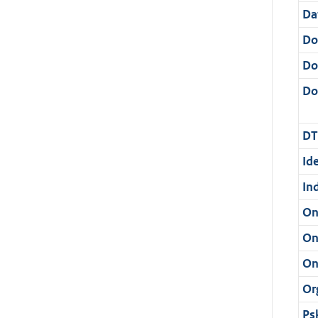
Da
Do
Do
Dos
DT
Ide
In
On
On
On
Or
Ps