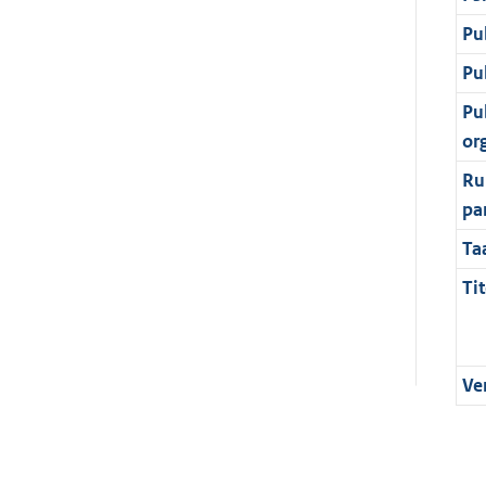
Pu
Pu
Pu
or
Ru
pa
Ta
Tit
Ve