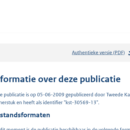
Authentieke versie (PDF)
b
e
s
t
nformatie over deze publicatie
a
n
e publicatie is op 05-06-2009 gepubliceerd door Tweede Kam
d
erstuk en heeft als identifier "kst-30569-13".
s
standsformaten
g
r
dit moment is de publicatie beschikbaar in de volgende for