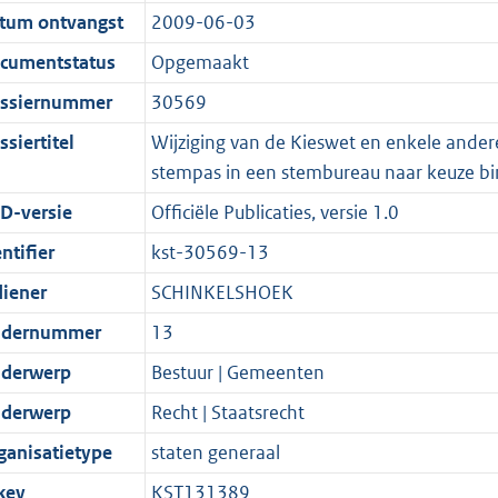
t
a
c
:
e
t
tum ontvangst
2009-06-03
s
d
i
t
a
1
:
e
g
s
e
i
t
3
2
:
cumentstatus
Opgemaakt
r
g
i
e
i
K
K
1
ssiernummer
30569
o
r
n
i
e
b
b
K
siertitel
Wijziging van de Kieswet en enkele and
o
o
f
n
i
b
stempas in een stembureau naar keuze b
t
o
o
f
n
t
t
r
o
f
D-versie
Officiële Publicaties, versie 1.0
e
t
m
r
o
ntifier
kst-30569-13
:
e
a
m
r
diener
SCHINKELSHOEK
2
:
a
a
m
K
2
t
a
a
dernummer
13
b
K
t
a
derwerp
Bestuur | Gemeenten
b
t
derwerp
Recht | Staatsrecht
ganisatietype
staten generaal
key
KST131389