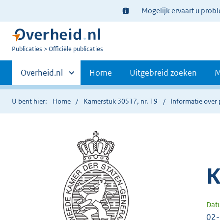
Ter
Mogelijk ervaart u prob
informatie:
U
Publicaties
Officiële publicaties
bent
Primaire
nu
Andere
Overheid.nl
Home
Uitgebreid zoeken
M
hier:
sites
navigatie
binnen
U bent hier:
Home
Kamerstuk 30517, nr. 19
Informatie over 
K
Dat
02