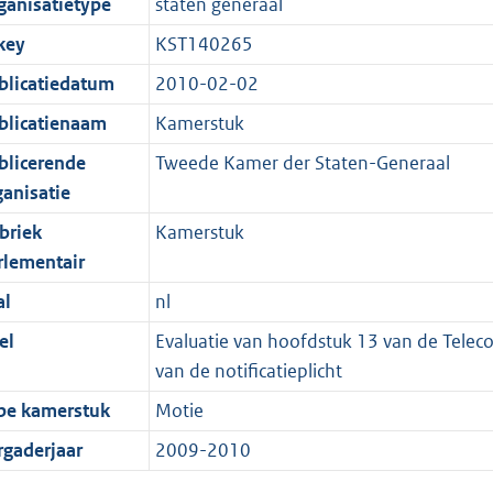
ganisatietype
staten generaal
key
KST140265
blicatiedatum
2010-02-02
blicatienaam
Kamerstuk
blicerende
Tweede Kamer der Staten-Generaal
ganisatie
briek
Kamerstuk
rlementair
al
nl
el
Evaluatie van hoofdstuk 13 van de Telec
van de notificatieplicht
pe kamerstuk
Motie
rgaderjaar
2009-2010