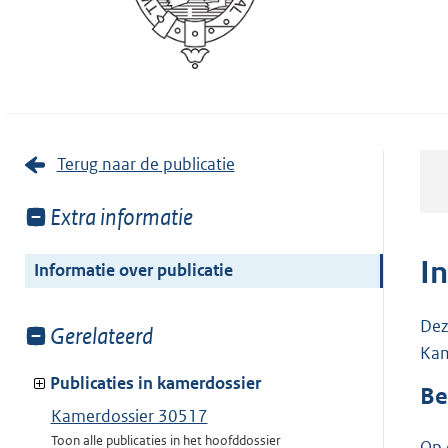
Terug naar de publicatie
Toon
Extra informatie
meer
van:
I
Informatie over publicatie
Dez
Toon
Gerelateerd
Kam
meer
van:
Publicaties in kamerdossier
Be
Kamerdossier 30517
Toon alle publicaties in het hoofddossier
Op 