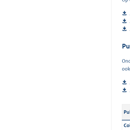
Pu
Ond
ook
Pu
Col