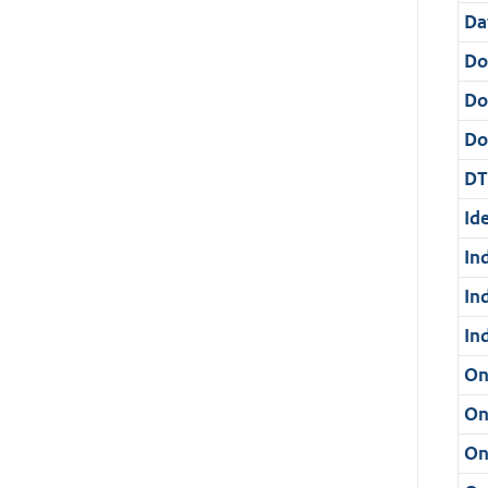
Da
Do
Do
Dos
DT
Ide
In
In
In
On
On
On