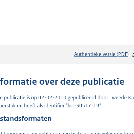
Authentieke versie (PDF)
b
e
s
t
nformatie over deze publicatie
a
n
e publicatie is op 02-02-2010 gepubliceerd door Tweede Kam
d
erstuk en heeft als identifier "kst-30517-19".
s
standsformaten
g
r
dit moment is de publicatie beschikbaar in de volgende for