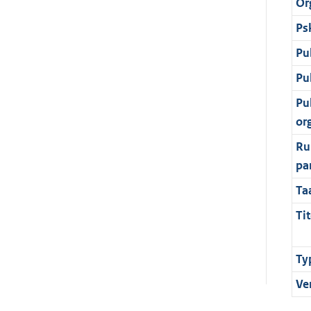
Or
Ps
Pu
Pu
Pu
or
Ru
pa
Ta
Tit
Ty
Ve