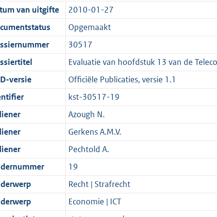
t
a
c
:
e
t
tum van uitgifte
2010-01-27
s
d
i
t
a
1
:
e
g
s
e
i
t
1
2
:
cumentstatus
Opgemaakt
r
g
i
e
i
K
K
1
ssiernummer
30517
o
r
n
i
e
b
b
K
siertitel
Evaluatie van hoofdstuk 13 van de Tele
o
o
f
n
i
b
t
o
o
f
n
D-versie
Officiële Publicaties, versie 1.1
t
t
r
o
f
ntifier
kst-30517-19
e
t
m
r
o
diener
Azough N.
:
e
a
m
r
2
:
a
a
m
diener
Gerkens A.M.V.
K
2
t
a
a
diener
Pechtold A.
b
K
t
a
dernummer
19
b
t
derwerp
Recht | Strafrecht
derwerp
Economie | ICT