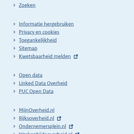
Zoeken
Informatie hergebruiken
Privacy en cookies
Toegankelijkheid
Sitemap
E
Kwetsbaarheid melden
x
t
Open data
e
Linked Data Overheid
r
PUC Open Data
n
e
MijnOverheid.nl
l
E
Rijksoverheid.nl
i
x
E
Ondernemersplein.nl
n