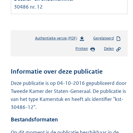
30486 nr. 12
Authentieke versie (PDF)
b
Gerelateerd
e
Printen
Delen
s
t
a
n
Informatie over deze publicatie
d
s
Deze publicatie is op 04-10-2016 gepubliceerd door
g
Tweede Kamer der Staten-Generaal. De publicatie is
r
van het type Kamerstuk en heeft als identifier "kst-
o
30486-12".
o
t
Bestandsformaten
t
e
Op dit moment is de publicatie beschikbaar in de
: