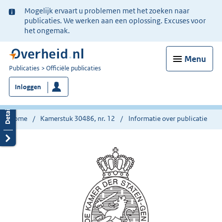
Ter
Mogelijk ervaart u problemen met het zoeken naar
informatie:
publicaties. We werken aan een oplossing. Excuses voor
het ongemak.
Menu
U
Publicaties
Officiële publicaties
bent
Inloggen
nu
hier:
Home
Kamerstuk 30486, nr. 12
Informatie over publicatie