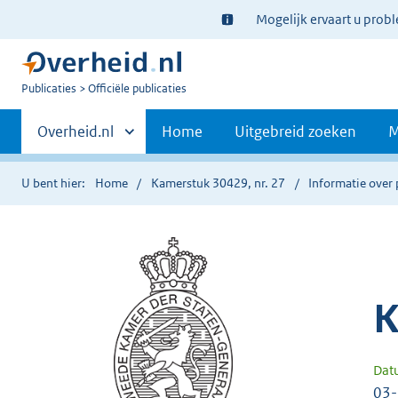
Ter
Mogelijk ervaart u prob
informatie:
U
Publicaties
Officiële publicaties
bent
Primaire
nu
Andere
Overheid.nl
Home
Uitgebreid zoeken
M
hier:
sites
navigatie
binnen
U bent hier:
Home
Kamerstuk 30429, nr. 27
Informatie over 
K
Dat
03