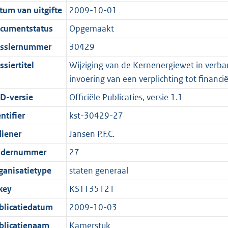
t
a
c
:
e
t
tum van uitgifte
2009-10-01
s
d
i
t
a
1
:
e
g
s
e
i
t
3
2
:
cumentstatus
Opgemaakt
r
g
i
e
i
K
K
1
ssiernummer
30429
o
r
n
i
e
b
b
K
siertitel
Wijziging van de Kernenergiewet in verb
o
o
f
n
i
b
invoering van een verplichting tot financi
t
o
o
f
n
t
t
r
o
f
D-versie
Officiële Publicaties, versie 1.1
e
t
m
r
o
ntifier
kst-30429-27
:
e
a
m
r
diener
Jansen P.F.C.
2
:
a
a
m
K
2
t
a
a
dernummer
27
b
K
t
a
ganisatietype
staten generaal
b
t
key
KST135121
blicatiedatum
2009-10-03
blicatienaam
Kamerstuk