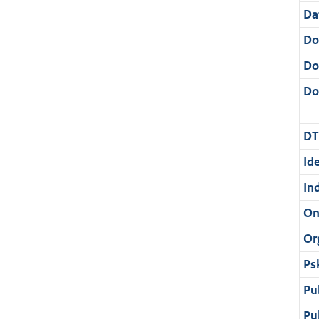
Da
Do
Do
Dos
DT
Ide
In
On
Or
Ps
Pu
Pu