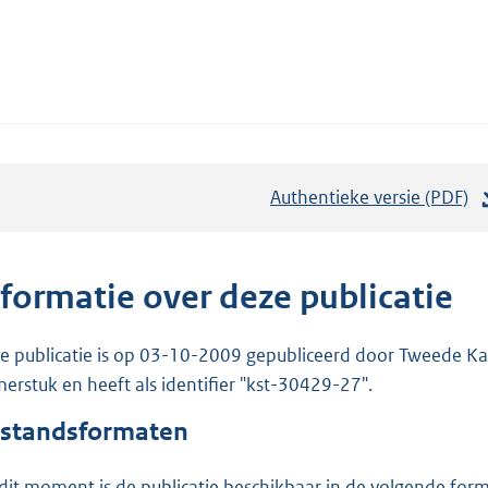
Authentieke versie (PDF)
b
e
s
t
nformatie over deze publicatie
a
n
e publicatie is op 03-10-2009 gepubliceerd door Tweede Kam
d
erstuk en heeft als identifier "kst-30429-27".
s
standsformaten
g
r
dit moment is de publicatie beschikbaar in de volgende for