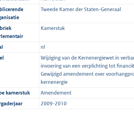
blicerende
Tweede Kamer der Staten-Generaal
ganisatie
briek
Kamerstuk
rlementair
al
nl
el
Wijziging van de Kernenergiewet in verb
invoering van een verplichting tot financi
Gewijzigd amendement over voorhangproc
kernenergie
pe kamerstuk
Amendement
rgaderjaar
2009-2010