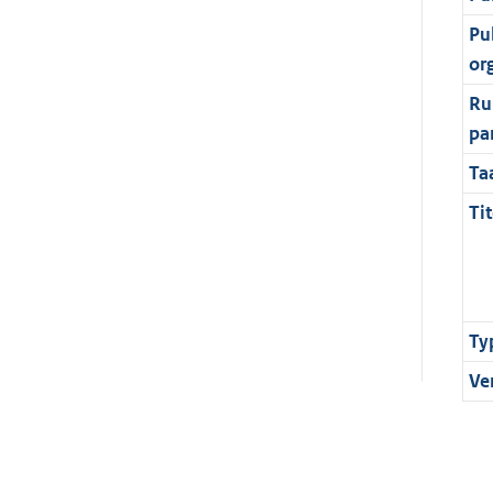
Pu
or
Ru
pa
Ta
Tit
Ty
Ve