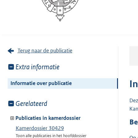
Terug naar de publicatie
Toon
Extra informatie
meer
van:
I
Informatie over publicatie
Dez
Toon
Gerelateerd
Kam
meer
van:
Publicaties in kamerdossier
Be
Kamerdossier 30429
Toon alle publicaties in het hoofddossier
Op 