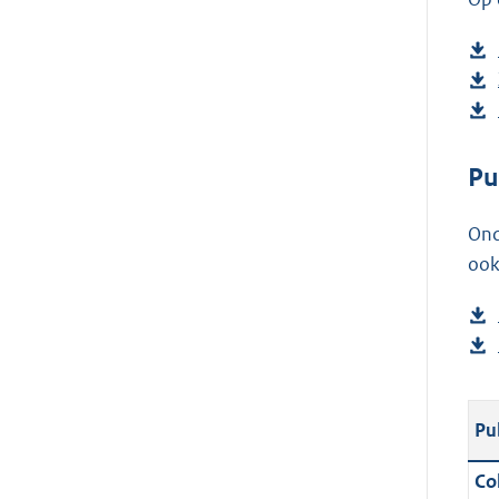
Pu
Ond
ook
Pu
Col