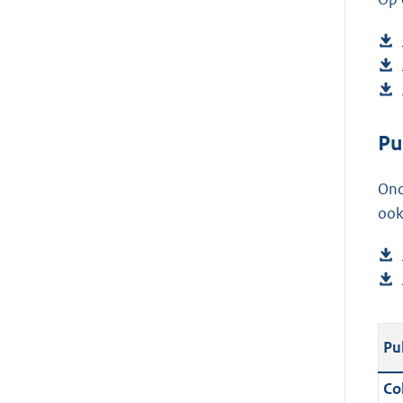
Pu
Ond
ook
Pu
Col