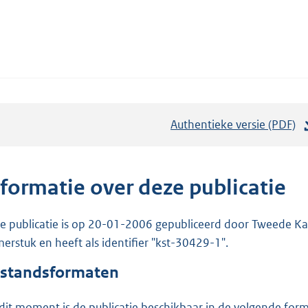
Authentieke versie (PDF)
b
e
s
t
nformatie over deze publicatie
a
n
e publicatie is op 20-01-2006 gepubliceerd door Tweede Kam
d
erstuk en heeft als identifier "kst-30429-1".
s
standsformaten
g
r
dit moment is de publicatie beschikbaar in de volgende for