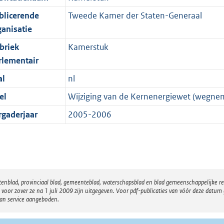
blicerende
Tweede Kamer der Staten-Generaal
ganisatie
briek
Kamerstuk
rlementair
al
nl
el
Wijziging van de Kernenergiewet (wegnem
rgaderjaar
2005-2006
atenblad, provinciaal blad, gemeenteblad, waterschapsblad en blad gemeenschappelijke 
 zover ze na 1 juli 2009 zijn uitgegeven. Voor pdf-publicaties van vóór deze datum g
van service aangeboden.