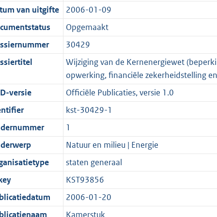
t
a
c
:
e
t
tum van uitgifte
2006-01-09
s
d
i
t
a
1
:
e
g
s
e
i
t
5
2
:
cumentstatus
Opgemaakt
r
g
i
e
i
K
K
1
ssiernummer
30429
o
r
n
i
e
b
b
K
siertitel
Wijziging van de Kernenergiewet (beperk
o
o
f
n
i
b
opwerking, financiële zekerheidstelling 
t
o
o
f
n
t
t
r
o
f
D-versie
Officiële Publicaties, versie 1.0
e
t
m
r
o
ntifier
kst-30429-1
:
e
a
m
r
dernummer
1
2
:
a
a
m
K
2
t
a
a
derwerp
Natuur en milieu | Energie
b
K
t
a
ganisatietype
staten generaal
b
t
key
KST93856
blicatiedatum
2006-01-20
blicatienaam
Kamerstuk