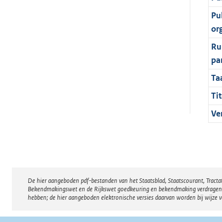
Pu
or
Ru
pa
Ta
Tit
Ve
De hier aangeboden pdf-bestanden van het Staatsblad, Staatscourant, Tract
Disclaimer
Bekendmakingswet en de Rijkswet goedkeuring en bekendmaking verdragen voor
hebben; de hier aangeboden elektronische versies daarvan worden bij wijze 