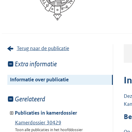
Terug naar de publicatie
Toon
Extra informatie
meer
van:
I
Informatie over publicatie
Dez
Toon
Gerelateerd
Kam
meer
van:
Publicaties in kamerdossier
Be
Kamerdossier 30429
Toon alle publicaties in het hoofddossier
Op 