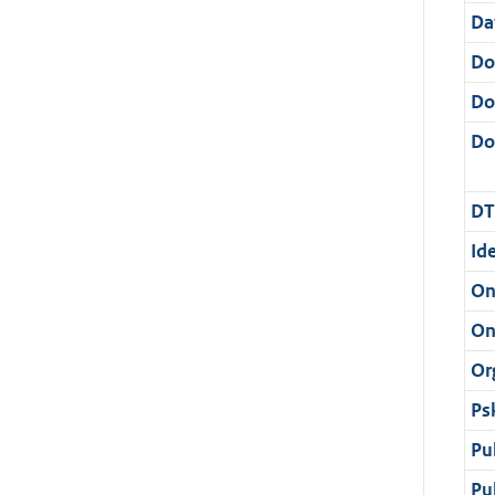
Da
Do
Do
Dos
DT
Ide
On
On
Or
Ps
Pu
Pu