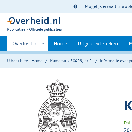
Ter
Mogelijk ervaart u prob
informatie:
U
Publicaties
Officiële publicaties
bent
Primaire
nu
Andere
Overheid.nl
Home
Uitgebreid zoeken
M
hier:
sites
navigatie
binnen
U bent hier:
Home
Kamerstuk 30429, nr. 1
Informatie over p
K
Dat
20