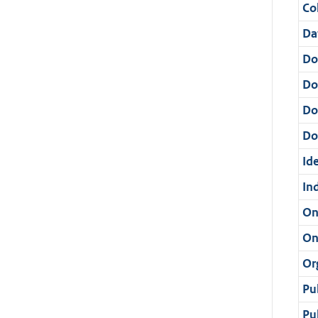
Col
Da
Do
Do
Do
Dos
Ide
In
On
On
Or
Pu
Pu