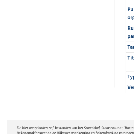
Pu
or
Ru
pa
Ta
Tit
Ty
Ve
De hier aangeboden pdf-bestanden van het Staatsblad, Staatscourant, Tract
Disclaimer
Bekendmakingswet en de Rijkswet goedkeuring en bekendmaking verdragen voor