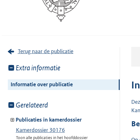
Terug naar de publicatie
Toon
Extra informatie
meer
van:
I
Informatie over publicatie
Dez
Toon
Gerelateerd
Kam
meer
van:
Publicaties in kamerdossier
Be
Kamerdossier 30176
Toon alle publicaties in het hoofddossier
Op 