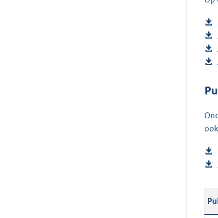
Pu
Ond
ook
Pu