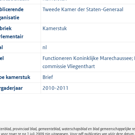
blicerende
Tweede Kamer der Staten-Generaal
ganisatie
briek
Kamerstuk
rlementair
al
nl
el
Functioneren Koninklijke Marechaussee; B
commissie Vliegenthart
pe kamerstuk
Brief
rgaderjaar
2010-2011
atenblad, provinciaal blad, gemeenteblad, waterschapsblad en blad gemeenschappelijke 
 zover ze na 1 juli 2009 zijn uitgegeven. Voor pdf-publicaties van vóór deze datum g