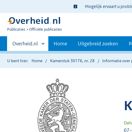
Ter
Mogelijk ervaart u prob
informatie:
U
Publicaties
Officiële publicaties
bent
Primaire
nu
Andere
Overheid.nl
Home
Uitgebreid zoeken
M
hier:
sites
navigatie
binnen
U bent hier:
Home
Kamerstuk 30176, nr. 28
Informatie over 
K
Dat
07