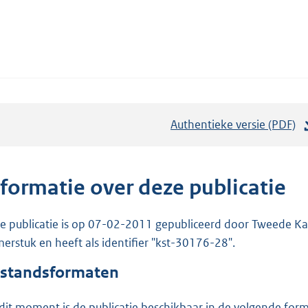
Authentieke versie (PDF)
b
e
s
t
nformatie over deze publicatie
a
n
e publicatie is op 07-02-2011 gepubliceerd door Tweede Kam
d
erstuk en heeft als identifier "kst-30176-28".
s
standsformaten
g
r
dit moment is de publicatie beschikbaar in de volgende for