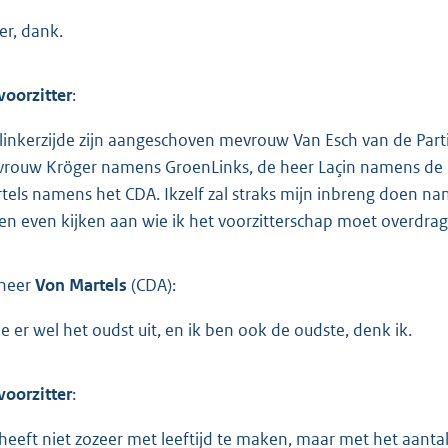
er, dank.
voorzitter
:
 linkerzijde zijn aangeschoven mevrouw Van Esch van de Par
rouw Kröger namens GroenLinks, de heer Laçin namens de S
tels namens het CDA. Ikzelf zal straks mijn inbreng doen nam
een even kijken aan wie ik het voorzitterschap moet overdrag
heer
Von Martels
(CDA):
zie er wel het oudst uit, en ik ben ook de oudste, denk ik.
voorzitter
:
 heeft niet zozeer met leeftijd te maken, maar met het aant