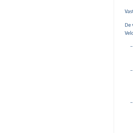
Vas
De 
Vel
−
−
−