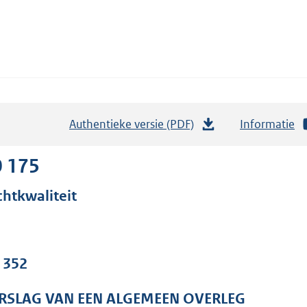
Authentieke versie (PDF)
b
Informatie
e
s
0 175
t
chtkwaliteit
a
n
d
s
. 352
g
r
RSLAG VAN EEN ALGEMEEN OVERLEG