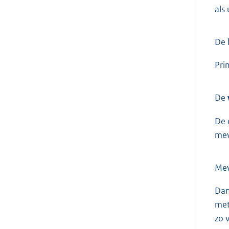
als
De 
Pri
De
De 
mev
Me
Dan
met
zo 