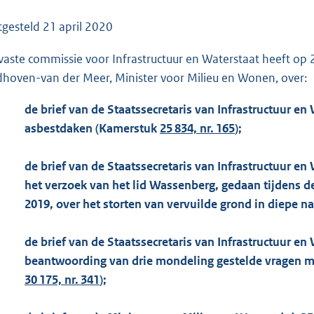
o
o
tgesteld
21 april 2020
t
vaste commissie voor Infrastructuur en Waterstaat heeft o
t
dhoven-van der Meer, Minister voor Milieu en Wonen, over:
e
:
de brief van de Staatssecretaris van Infrastructuur en
1
asbestdaken (Kamerstuk
25 834, nr. 165
);
6
0
de brief van de Staatssecretaris van Infrastructuur en
K
het verzoek van het lid Wassenberg, gedaan tijdens 
b
2019, over het storten van vervuilde grond in diepe 
de brief van de Staatssecretaris van Infrastructuur en
beantwoording van drie mondeling gestelde vragen me
30 175, nr. 341
);