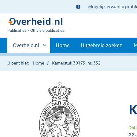
Ter
Mogelijk ervaart u prob
informatie:
U
Publicaties
Officiële publicaties
bent
Primaire
nu
Andere
Overheid.nl
Home
Uitgebreid zoeken
M
hier:
sites
navigatie
binnen
U bent hier:
Home
Kamerstuk 30175, nr. 352
K
Dat
22-