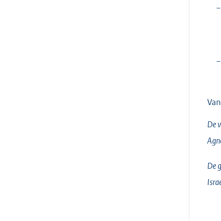
−
−
Van
De v
Agn
De g
Isra