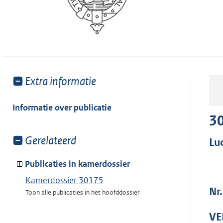
Toon
Extra informatie
meer
van:
Informatie over publicatie
3
Toon
Gerelateerd
Lu
meer
van:
Publicaties in kamerdossier
Kamerdossier 30175
Nr
Toon alle publicaties in het hoofddossier
VE