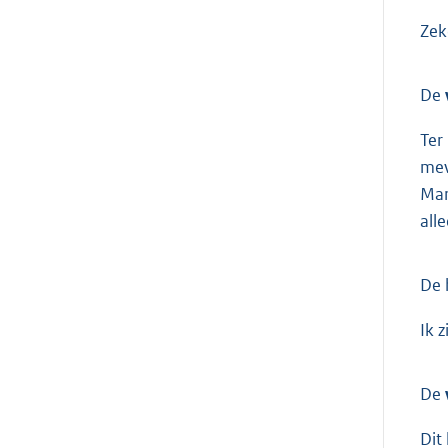
Zek
De
Ter
mev
Mar
all
De 
Ik 
De
Dit