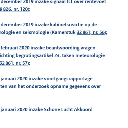
 december 2019 inzake signaal ILT over rentevoet
9 826, nr. 120
);
3 december 2019 inzake kabinetsreactie op de
orologie en seismologie (Kamerstuk
32 861, nr. 56
);
4 februari 2020 inzake beantwoording vragen
ichting begrotingsartikel 23, taken meteorologie
32 861, nr. 57
);
3 januari 2020 inzake voortgangsrapportage
ltaten van het onderzoek opname gegevens over
3 januari 2020 inzake Schone Lucht Akkoord