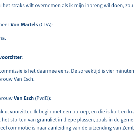
 u het straks wilt overnemen als ik mijn inbreng wil doen, zou i
heer
Von Martels
(CDA):
ma.
voorzitter
:
commissie is het daarmee eens. De spreektijd is vier minuten
rouw Van Esch.
vrouw
Van Esch
(PvdD):
k u, voorzitter. Ik begin met een oproep, en die is kort en kr
 het storten van granuliet in diepe plassen, zoals in de ge
veel commotie is naar aanleiding van de uitzending van Zembl