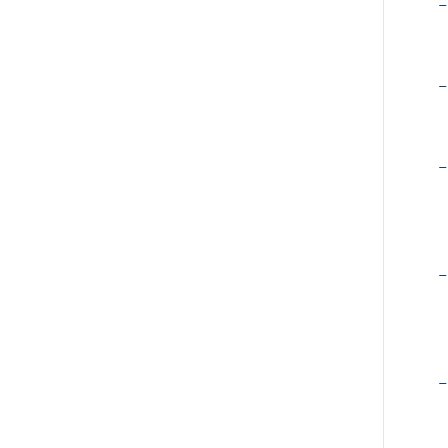
−
−
−
−
−