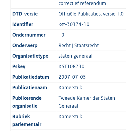
t
correctief referendum
b
DTD-versie
Officiële Publicaties, versie 1.0
Identifier
kst-30174-10
Ondernummer
10
Onderwerp
Recht | Staatsrecht
Organisatietype
staten generaal
Pskey
KST108730
Publicatiedatum
2007-07-05
Publicatienaam
Kamerstuk
Publicerende
Tweede Kamer der Staten-
organisatie
Generaal
Rubriek
Kamerstuk
parlementair