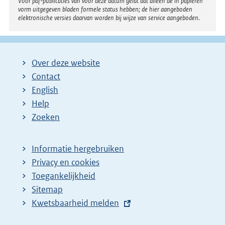
Voor pdf-publicaties van vóór deze datum geldt dat alleen de in papieren
vorm uitgegeven bladen formele status hebben; de hier aangeboden
elektronische versies daarvan worden bij wijze van service aangeboden.
Over deze website
Contact
English
Help
Zoeken
Informatie hergebruiken
Privacy en cookies
Toegankelijkheid
Sitemap
E
Kwetsbaarheid melden
x