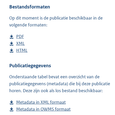
t
Bestandsformaten
t
e
Op dit moment is de publicatie beschikbaar in de
:
4
volgende formaten:
1
K
D
PDF
b
b
o
D
XML
e
b
w
o
D
HTML
s
e
b
n
w
o
t
s
e
l
n
w
a
t
s
Publicatiegegevens
o
l
n
n
a
t
Onderstaande tabel bevat een overzicht van de
a
o
l
d
n
a
publicatiegegevens (metadata) die bij deze publicatie
d
a
o
s
d
n
horen. Deze zijn ook als los bestand beschikbaar:
p
d
a
g
s
d
u
p
d
r
g
s
Metadata in XML formaat
b
b
u
p
o
r
g
Metadata in OWMS formaat
e
b
l
b
u
o
o
r