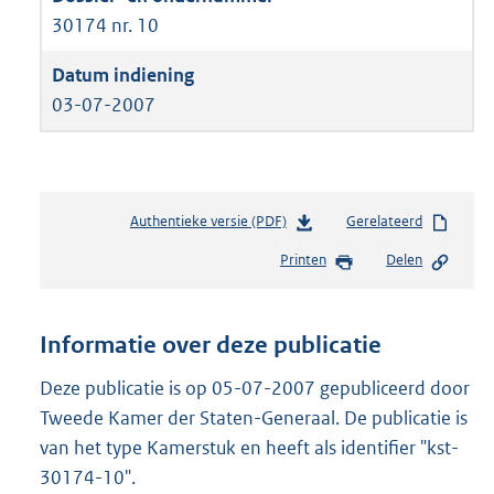
30174 nr. 10
03-07-2007
Authentieke versie (PDF)
b
Gerelateerd
e
Printen
Delen
s
t
a
n
Informatie over deze publicatie
d
s
Deze publicatie is op 05-07-2007 gepubliceerd door
g
Tweede Kamer der Staten-Generaal. De publicatie is
r
van het type Kamerstuk en heeft als identifier "kst-
o
30174-10".
o