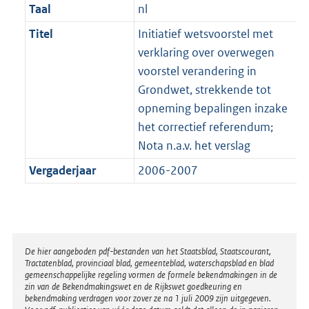
Taal
nl
Titel
Initiatief wetsvoorstel met
verklaring over overwegen
voorstel verandering in
Grondwet, strekkende tot
opneming bepalingen inzake
het correctief referendum;
Nota n.a.v. het verslag
Vergaderjaar
2006-2007
Disclaimer
De hier aangeboden pdf-bestanden van het Staatsblad, Staatscourant,
Tractatenblad, provinciaal blad, gemeenteblad, waterschapsblad en blad
gemeenschappelijke regeling vormen de formele bekendmakingen in de
zin van de Bekendmakingswet en de Rijkswet goedkeuring en
bekendmaking verdragen voor zover ze na 1 juli 2009 zijn uitgegeven.