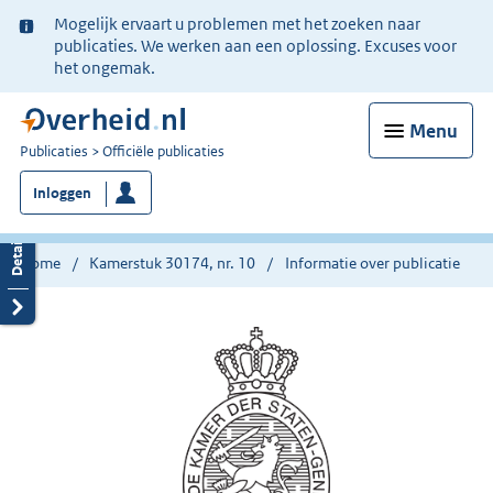
Ter
Mogelijk ervaart u problemen met het zoeken naar
informatie:
publicaties. We werken aan een oplossing. Excuses voor
het ongemak.
Menu
U
Publicaties
Officiële publicaties
bent
Inloggen
nu
hier:
Home
Kamerstuk 30174, nr. 10
Informatie over publicatie