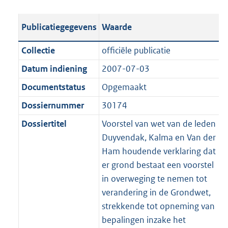
s
e
i
l
b
t
o
o
t
s
c
i
l
t
t
o
Publicatiegegevens
Waarde
a
t
a
c
i
e
t
t
n
a
t
a
c
:
e
t
Collectie
officiële publicatie
d
n
i
t
a
4
:
e
Datum indiening
2007-07-03
s
d
e
i
t
1
4
:
g
s
Documentstatus
Opgemaakt
i
e
i
K
6
1
r
g
n
i
e
b
K
6
Dossiernummer
30174
o
r
f
n
i
b
K
Dossiertitel
Voorstel van wet van de leden
o
o
o
f
n
b
Duyvendak, Kalma en Van der
t
o
r
o
f
Ham houdende verklaring dat
t
t
m
r
o
er grond bestaat een voorstel
e
t
a
m
r
in overweging te nemen tot
:
e
a
a
m
verandering in de Grondwet,
2
:
t
a
a
strekkende tot opneming van
K
2
t
a
bepalingen inzake het
b
K