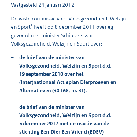
Vastgesteld
24 januari 2012
1
0
9
De vaste commissie voor Volksgezondheid, Welzijn
K
1
en Sport
heeft op 8 december 2011 overleg
b
gevoerd met minister Schippers van
Volksgezondheid, Welzijn en Sport over:
–
de brief van de minister van
Volksgezondheid, Welzijn en Sport d.d.
19 september 2010 over het
(Inter)nationaal Actieplan Dierproeven en
Alternatieven (
30 168, nr. 31
).
–
de brief van de minister van
Volksgezondheid, Welzijn en Sport d.d.
5 december 2012 met de reactie van de
stichting Een Dier Een Vriend (EDEV)