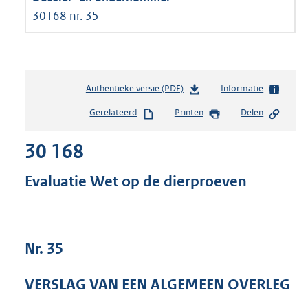
30168 nr. 35
Authentieke versie (PDF)
b
Informatie
e
Gerelateerd
Printen
Delen
s
t
30 168
a
n
d
Evaluatie Wet op de dierproeven
s
g
r
o
Nr. 35
o
t
t
VERSLAG VAN EEN ALGEMEEN OVERLEG
e
: