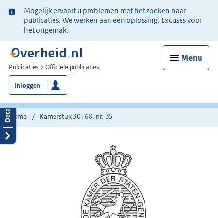
Ter
Mogelijk ervaart u problemen met het zoeken naar
informatie:
publicaties. We werken aan een oplossing. Excuses voor
het ongemak.
Menu
U
Publicaties
Officiële publicaties
bent
Inloggen
nu
hier:
Home
Kamerstuk 30168, nr. 35