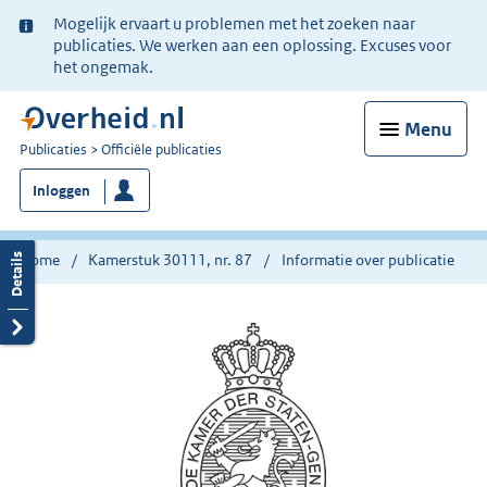
Ter
Mogelijk ervaart u problemen met het zoeken naar
informatie:
publicaties. We werken aan een oplossing. Excuses voor
het ongemak.
Menu
U
Publicaties
Officiële publicaties
bent
Inloggen
nu
hier:
Home
Kamerstuk 30111, nr. 87
Informatie over publicatie