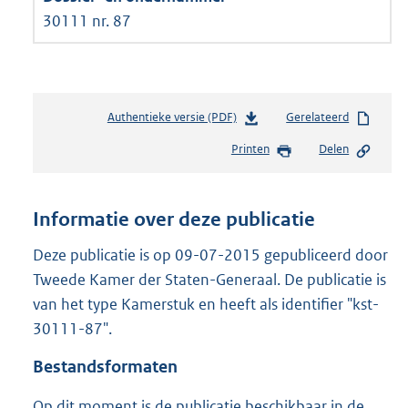
30111 nr. 87
Authentieke versie (PDF)
b
Gerelateerd
e
Printen
Delen
s
t
a
n
Informatie over deze publicatie
d
s
Deze publicatie is op 09-07-2015 gepubliceerd door
g
Tweede Kamer der Staten-Generaal. De publicatie is
r
van het type Kamerstuk en heeft als identifier "kst-
o
30111-87".
o
t
Bestandsformaten
t
e
Op dit moment is de publicatie beschikbaar in de
: