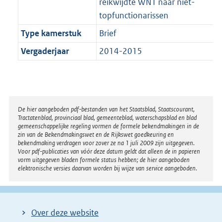
reikwijdte WNT naar niet-
topfunctionarissen
Type kamerstuk
Brief
Vergaderjaar
2014-2015
Disclaimer
De hier aangeboden pdf-bestanden van het Staatsblad, Staatscourant,
Tractatenblad, provinciaal blad, gemeenteblad, waterschapsblad en blad
gemeenschappelijke regeling vormen de formele bekendmakingen in de
zin van de Bekendmakingswet en de Rijkswet goedkeuring en
bekendmaking verdragen voor zover ze na 1 juli 2009 zijn uitgegeven.
Voor pdf-publicaties van vóór deze datum geldt dat alleen de in papieren
vorm uitgegeven bladen formele status hebben; de hier aangeboden
elektronische versies daarvan worden bij wijze van service aangeboden.
Over deze website