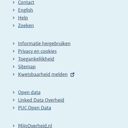
Contact
English
Help
Zoeken
Informatie hergebruiken
Privacy en cookies
Toegankelijkheid
Sitemap
E
Kwetsbaarheid melden
x
t
Open data
e
Linked Data Overheid
r
PUC Open Data
n
e
MijnOverheid.nl