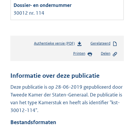
30012 nr. 114
Authentieke versie (PDF)
b
Gerelateerd
e
Printen
Delen
s
t
a
n
Informatie over deze publicatie
d
s
Deze publicatie is op 28-06-2019 gepubliceerd door
g
Tweede Kamer der Staten-Generaal. De publicatie is
r
van het type Kamerstuk en heeft als identifier "kst-
o
30012-114".
o
t
Bestandsformaten
t
e