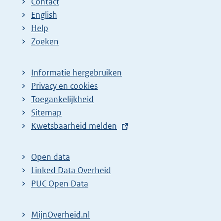
Contact
English
Help
Zoeken
Informatie hergebruiken
Privacy en cookies
Toegankelijkheid
Sitemap
E
Kwetsbaarheid melden
x
t
Open data
e
Linked Data Overheid
r
PUC Open Data
n
e
MijnOverheid.nl
l