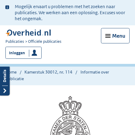
Ter
Mogelijk ervaart u problemen met het zoeken naar
informatie:
publicaties. We werken aan een oplossing. Excuses voor
het ongemak.
Menu
U
Publicaties
Officiële publicaties
bent
Inloggen
nu
hier:
Home
Kamerstuk 30012, nr. 114
Informatie over
publicatie