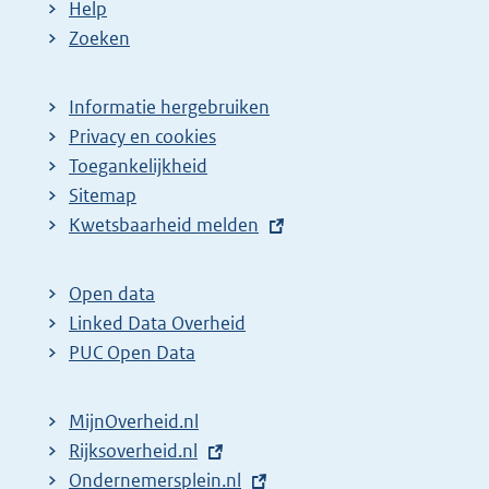
Help
Zoeken
Informatie hergebruiken
Privacy en cookies
Toegankelijkheid
Sitemap
E
Kwetsbaarheid melden
x
t
Open data
e
Linked Data Overheid
r
PUC Open Data
n
e
MijnOverheid.nl
l
E
Rijksoverheid.nl
i
x
E
Ondernemersplein.nl