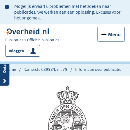
Ter
Mogelijk ervaart u problemen met het zoeken naar
informatie:
publicaties. We werken aan een oplossing. Excuses voor
het ongemak.
Menu
U
Publicaties
Officiële publicaties
bent
Inloggen
nu
hier:
Home
Kamerstuk 29924, nr. 79
Informatie over publicatie