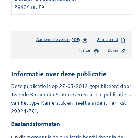
29924 nr. 79
Authentieke versie (PDF)
b
Gerelateerd
e
Printen
Delen
s
t
a
n
Informatie over deze publicatie
d
s
Deze publicatie is op 27-03-2012 gepubliceerd door
g
Tweede Kamer der Staten-Generaal. De publicatie is
r
van het type Kamerstuk en heeft als identifier "kst-
o
29924-79".
o
t
Bestandsformaten
t
e
Op dit moment is de publicatie beschikbaar in de
: