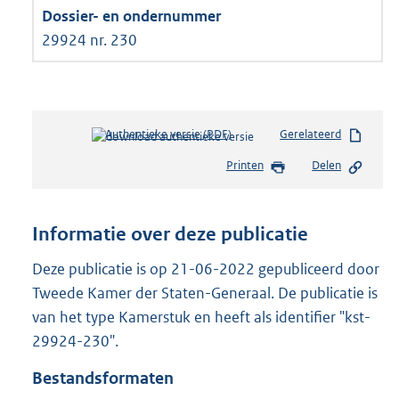
29924 nr. 230
Authentieke versie (PDF)
b
Gerelateerd
e
Printen
Delen
s
t
a
n
Informatie over deze publicatie
d
s
Deze publicatie is op 21-06-2022 gepubliceerd door
g
Tweede Kamer der Staten-Generaal. De publicatie is
r
van het type Kamerstuk en heeft als identifier "kst-
o
29924-230".
o
t
Bestandsformaten
t
e