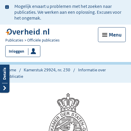
Ter
Mogelijk ervaart u problemen met het zoeken naar
informatie:
publicaties. We werken aan een oplossing. Excuses voor
het ongemak.
Menu
U
Publicaties
Officiële publicaties
bent
Inloggen
nu
hier:
Home
Kamerstuk 29924, nr. 230
Informatie over
publicatie