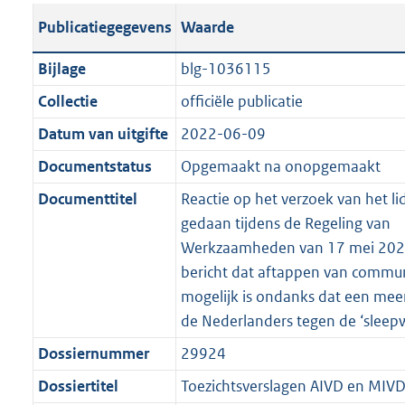
t
s
a
c
i
l
e
t
t
o
Publicatiegegevens
Waarde
a
t
t
a
c
i
:
e
t
t
n
a
i
t
a
c
4
:
e
t
Bijlage
blg-1036115
d
n
e
i
t
a
8
1
:
e
Collectie
officiële publicatie
s
d
i
e
i
t
K
1
1
:
g
s
Datum van uitgifte
2022-06-09
n
i
e
i
b
K
5
2
r
g
f
n
i
e
b
K
3
Documentstatus
Opgemaakt na onopgemaakt
o
r
o
f
n
i
b
K
Documenttitel
Reactie op het verzoek van het li
o
o
r
o
f
n
b
gedaan tijdens de Regeling van
t
o
m
r
o
f
Werkzaamheden van 17 mei 2022
t
t
a
m
r
o
bericht dat aftappen van commun
e
t
a
a
m
r
mogelijk is ondanks dat een mee
:
e
t
a
a
m
de Nederlanders tegen de ‘sleep
3
:
t
a
a
K
3
Dossiernummer
29924
t
a
b
K
t
Dossiertitel
Toezichtsverslagen AIVD en MIV
b