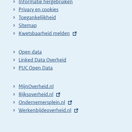
Informatie hergebruiken
Privacy en cookies
Toegankelijkheid
Sitemap
E
Kwetsbaarheid melden
x
t
Open data
e
Linked Data Overheid
r
PUC Open Data
n
e
MijnOverheid.nl
l
E
Rijksoverheid.nl
i
x
E
Ondernemersplein.nl
n
t
x
E
Werkenbijdeoverheid.nl
k
e
t
x
:
r
e
t