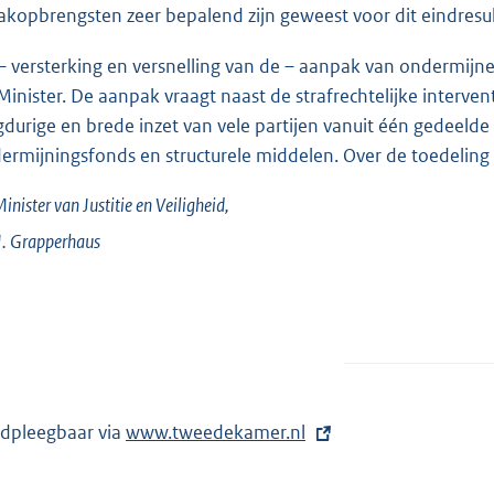
akopbrengsten zeer bepalend zijn geweest voor dit eindresul
– versterking en versnelling van de – aanpak van ondermijnend
 Minister. De aanpak vraagt naast de strafrechtelijke interven
gdurige en brede inzet van vele partijen vanuit één gedeeld
ermijningsfonds en structurele middelen. Over de toedeling
inister van Justitie en Veiligheid,
J.
Grapperhaus
dpleegbaar via
E
www.tweedekamer.nl
x
t