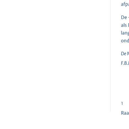
afp
De 
als
lan
ond
De M
F.B.
1
Raa