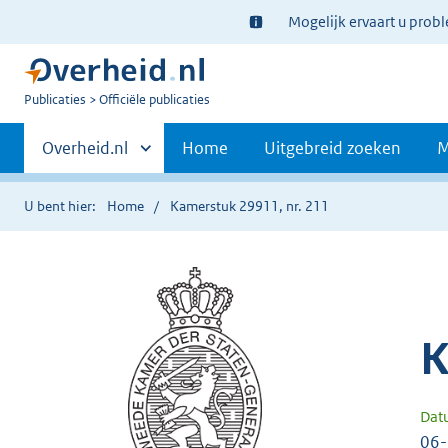
Ter
Mogelijk ervaart u prob
informatie:
U
Publicaties
Officiële publicaties
bent
Primaire
nu
Andere
Overheid.nl
Home
Uitgebreid zoeken
M
hier:
sites
navigatie
binnen
U bent hier:
Home
Kamerstuk 29911, nr. 211
K
Dat
06-