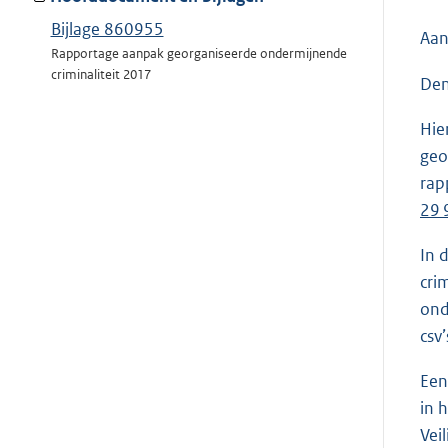
Bijlage 860955
Aan
Rapportage aanpak georganiseerde ondermijnende
criminaliteit 2017
Den
Hie
geo
rap
29 
In 
cri
ond
csv’
Een
in 
Vei