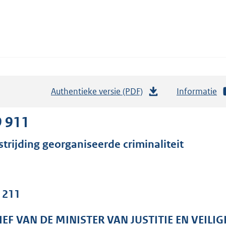
Authentieke versie (PDF)
b
Informatie
e
s
9 911
t
strijding georganiseerde criminaliteit
a
n
d
s
. 211
g
r
IEF VAN DE MINISTER VAN JUSTITIE EN VEILI