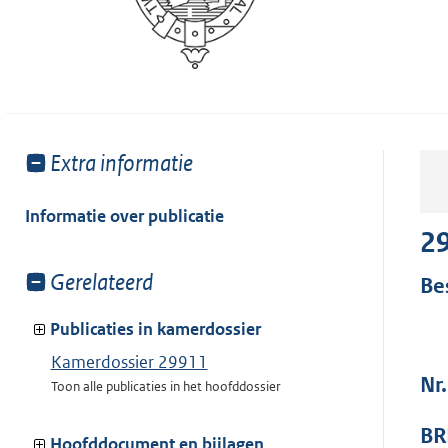
Toon
Extra informatie
meer
van:
Informatie over publicatie
2
Toon
Gerelateerd
Be
meer
van:
Publicaties in kamerdossier
Kamerdossier 29911
Nr
Toon alle publicaties in het hoofddossier
BR
Hoofddocument en bijlagen