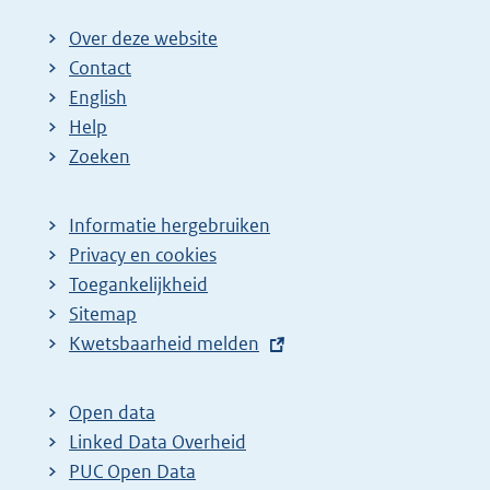
Over deze website
Contact
English
Help
Zoeken
Informatie hergebruiken
Privacy en cookies
Toegankelijkheid
Sitemap
E
Kwetsbaarheid melden
x
t
Open data
e
Linked Data Overheid
r
PUC Open Data