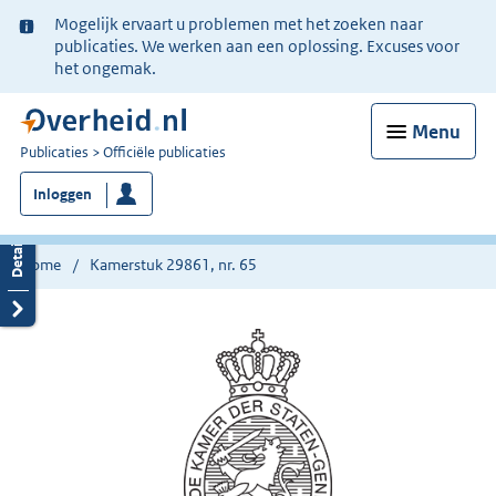
Ter
Mogelijk ervaart u problemen met het zoeken naar
informatie:
publicaties. We werken aan een oplossing. Excuses voor
het ongemak.
Menu
U
Publicaties
Officiële publicaties
bent
Inloggen
nu
hier:
Home
Kamerstuk 29861, nr. 65