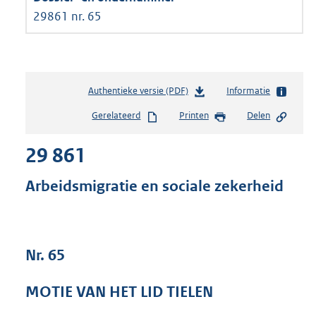
29861 nr. 65
Authentieke versie (PDF)
b
Informatie
e
Gerelateerd
Printen
Delen
s
t
29 861
a
n
d
Arbeidsmigratie en sociale zekerheid
s
g
r
o
Nr. 65
o
t
t
MOTIE VAN HET LID TIELEN
e
: