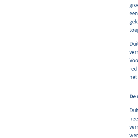
gro
een
gel
toe
Dui
ver
Voo
rech
het
De 
Dui
hee
ver
wer