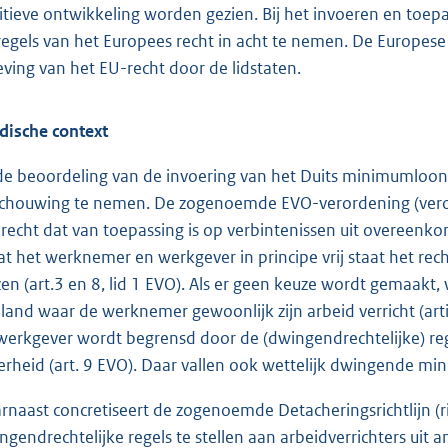
itieve ontwikkeling worden gezien. Bij het invoeren en toe
regels van het Europees recht in acht te nemen. De Europes
eving van het EU-recht door de lidstaten.
idische context
 de beoordeling van de invoering van het Duits minimumloon 
chouwing te nemen. De zogenoemde EVO-verordening (vero
 recht dat van toepassing is op verbintenissen uit overeen
dat het werknemer en werkgever in principe vrij staat het re
zen (art.3 en 8, lid 1 EVO). Als er geen keuze wordt gemaakt,
 land waar de werknemer gewoonlijk zijn arbeid verricht (art
werkgever wordt begrensd door de (dwingendrechtelijke) rege
erheid (art. 9 EVO). Daar vallen ook wettelijk dwingende 
rnaast concretiseert de zogenoemde Detacheringsrichtlijn (ri
ngendrechtelijke regels te stellen aan arbeidverrichters uit an