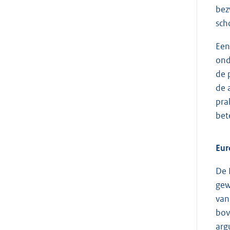
bez
sch
Een
ond
de 
de 
pra
bet
Eur
De 
gew
van
bov
arg