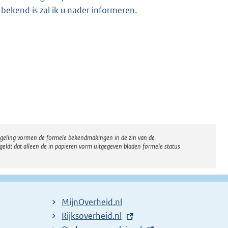
bekend is zal ik u nader informeren.
regeling vormen de formele bekendmakingen in de zin van de
eldt dat alleen de in papieren vorm uitgegeven bladen formele status
MijnOverheid.nl
E
Rijksoverheid.nl