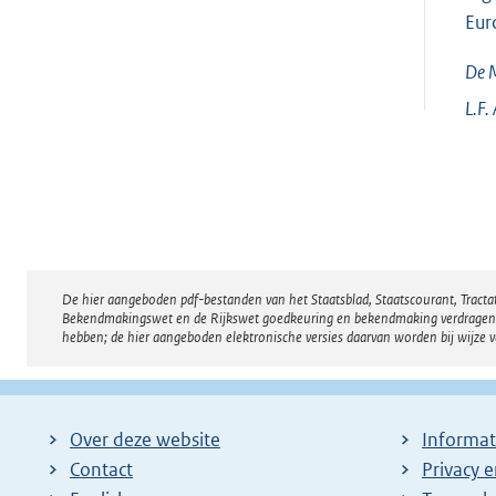
Eur
De M
L.F.
De hier aangeboden pdf-bestanden van het Staatsblad, Staatscourant, Tract
Disclaimer
Bekendmakingswet en de Rijkswet goedkeuring en bekendmaking verdragen voor
hebben; de hier aangeboden elektronische versies daarvan worden bij wijze 
Over deze website
Informat
Contact
Privacy 