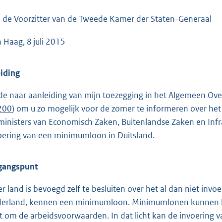
o
o
 de Voorzitter van de Tweede Kamer der Staten-Generaal
t
 Haag, 8 juli 2015
t
e
:
eiding
4
e naar aanleiding van mijn toezegging in het Algemeen Ove
1
 200
) om u zo mogelijk voor de zomer te informeren over he
K
ministers van Economisch Zaken, Buitenlandse Zaken en Infr
b
oering van een minimumloon in Duitsland.
gangspunt
er land is bevoegd zelf te besluiten over het al dan niet in
erland, kennen een minimumloon. Minimumlonen kunnen he
t om de arbeidsvoorwaarden. In dat licht kan de invoering 