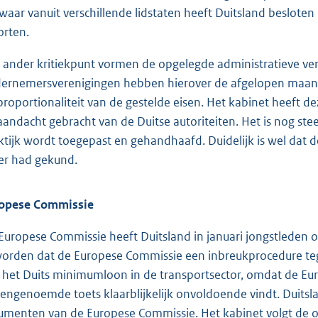
waar vanuit verschillende lidstaten heeft Duitsland beslote
orten.
 ander kritiekpunt vormen de opgelegde administratieve ve
ernemersverenigingen hebben hierover de afgelopen maand
proportionaliteit van de gestelde eisen. Het kabinet heeft d
aandacht gebracht van de Duitse autoriteiten. Het is nog ste
ktijk wordt toegepast en gehandhaafd. Duidelijk is wel dat 
er had gekund.
opese Commissie
Europese Commissie heeft Duitsland in januari jongstleden 
orden dat de Europese Commissie een inbreukprocedure tege
 het Duits minimumloon in de transportsector, omdat de Eu
engenoemde toets klaarblijkelijk onvoldoende vindt. Duits
umenten van de Europese Commissie. Het kabinet volgt de o