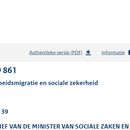
Authentieke versie (PDF)
b
Informatie
e
s
9 861
t
beidsmigratie en sociale zekerheid
a
n
d
s
 39
g
r
IEF VAN DE MINISTER VAN SOCIALE ZAKEN E