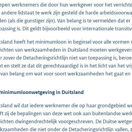
epen werknemers die door hun werkgever voor het verrichten
 andere lidstaat te werk zijn gesteld de harde arbeidsvoo
den (als die gunstiger zijn). Van belang is te vermelden dat er
passing is. Dit geldt bijvoorbeeld voor internationale transitv
tsland heeft het minimumloon in beginsel voor alle vormen 
richten van werkzaamheden in Duitsland moeten werkgevers 
r zover de Detacheringsrichtlijn niet van toepassing is, ber
t en stelt ze dat dit gerechtvaardigd is in het licht van het vr
 van belang om wat voor soort werkzaamheden het gaat en sp
minimumloonwetgeving in Duitsland
tsland wil dat iedere werknemer die op haar grondgebied w
ft zij de bepalingen van deze wet ook aan buitenlandse wer
richten dwingendrechtelijk voorgeschreven. De Duitse wetgev
kzaamheden die niet onder de Detacheringsrichtlijn vallen, z