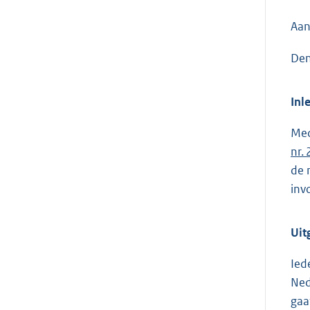
Aan
Den
Inl
Med
nr.
de 
inv
Uit
Ied
Ned
gaa