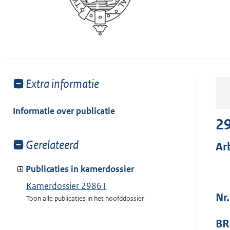
Toon
Extra informatie
meer
van:
Informatie over publicatie
2
Toon
Gerelateerd
Ar
meer
van:
Publicaties in kamerdossier
Kamerdossier 29861
Nr.
Toon alle publicaties in het hoofddossier
BR