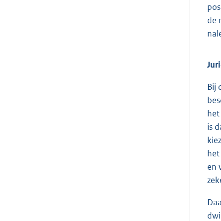
pos
de 
nal
Jur
Bij
bes
het
is 
kie
het
en 
zek
Daa
dwi