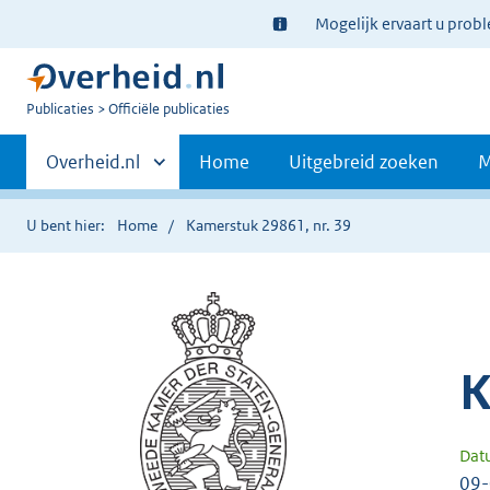
Ter
Mogelijk ervaart u prob
informatie:
U
Publicaties
Officiële publicaties
bent
Primaire
nu
Andere
Overheid.nl
Home
Uitgebreid zoeken
M
hier:
sites
navigatie
binnen
U bent hier:
Home
Kamerstuk 29861, nr. 39
K
Dat
09-