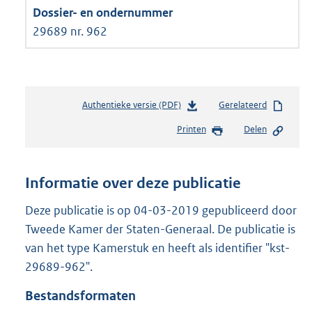
29689 nr. 962
Authentieke versie (PDF)
b
Gerelateerd
e
Printen
Delen
s
t
a
n
Informatie over deze publicatie
d
s
Deze publicatie is op 04-03-2019 gepubliceerd door
g
Tweede Kamer der Staten-Generaal. De publicatie is
r
van het type Kamerstuk en heeft als identifier "kst-
o
29689-962".
o
t
Bestandsformaten
t
e