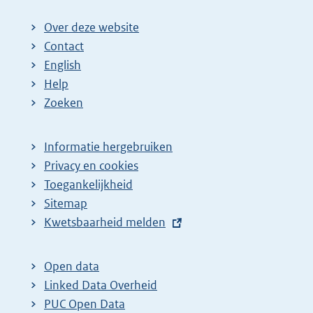
Over deze website
Contact
English
Help
Zoeken
Informatie hergebruiken
Privacy en cookies
Toegankelijkheid
Sitemap
E
Kwetsbaarheid melden
x
t
Open data
e
Linked Data Overheid
r
PUC Open Data