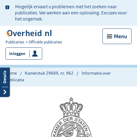
Ter
Mogelijk ervaart u problemen met het zoeken naar
informatie:
publicaties. We werken aan een oplossing. Excuses voor
het ongemak.
Menu
U
Publicaties
Officiële publicaties
bent
Inloggen
nu
hier:
Home
Kamerstuk 29689, nr. 962
Informatie over
publicatie