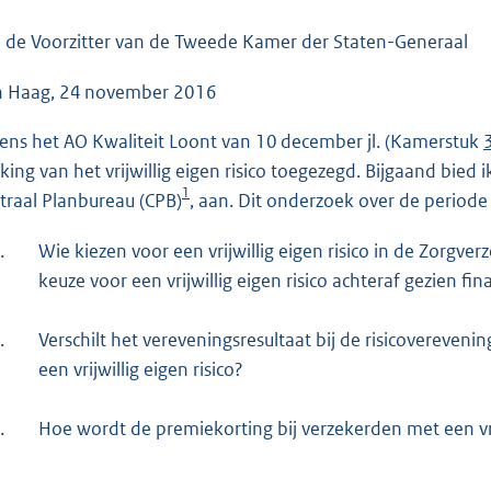
o
o
 de Voorzitter van de Tweede Kamer der Staten-Generaal
t
 Haag, 24 november 2016
t
e
dens het AO Kwaliteit Loont van 10 december jl. (Kamerstuk
:
king van het vrijwillig eigen risico toegezegd. Bijgaand bied 
5
1
traal Planbureau (CPB)
, aan. Dit onderzoek over de perio
1
K
.
Wie kiezen voor een vrijwillig eigen risico in de Zorgv
b
keuze voor een vrijwillig eigen risico achteraf gezien fin
.
Verschilt het vereveningsresultaat bij de risicovereveni
een vrijwillig eigen risico?
.
Hoe wordt de premiekorting bij verzekerden met een vrij