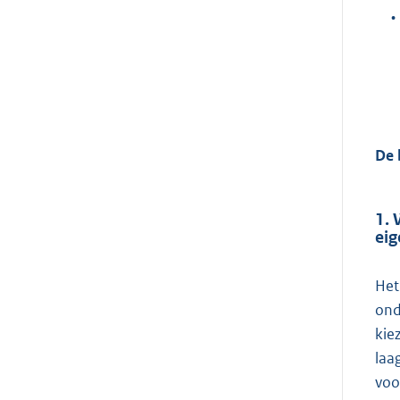
•
De 
1. 
eig
Het
ond
kie
laa
voor