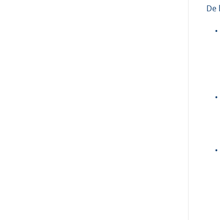
De 
•
•
•