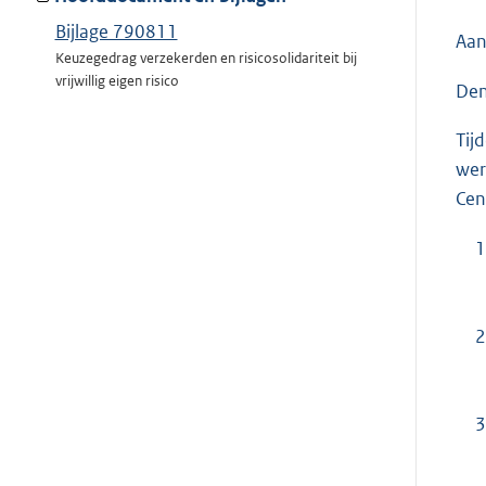
Bijlage 790811
Aan
Keuzegedrag verzekerden en risicosolidariteit bij
vrijwillig eigen risico
Den
Tij
wer
Cen
1
2
3