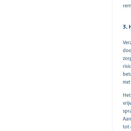
rem
3. 
Ver
doo
zor
ris
bet
met
Het
vri
spr
Aan
tot