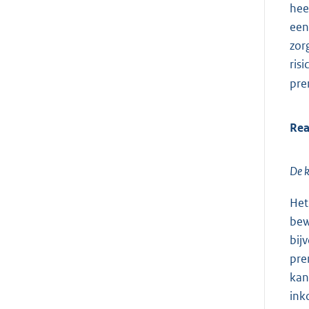
hee
een
zor
ris
pre
Rea
De k
Het
bew
bij
pre
kan
ink