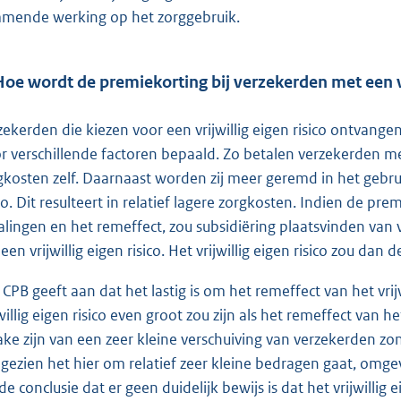
mende werking op het zorggebruik.
Hoe wordt de premiekorting bij verzekerden met een vr
zekerden die kiezen voor een vrijwillig eigen risico ontvan
r verschillende factoren bepaald. Zo betalen verzekerden met 
gkosten zelf. Daarnaast worden zij meer geremd in het gebrui
ico. Dit resulteert in relatief lagere zorgkosten. Indien de pr
alingen en het remeffect, zou subsidiëring plaatsvinden van
een vrijwillig eigen risico. Het vrijwillig eigen risico zou dan d
 CPB geeft aan dat het lastig is om het remeffect van het vrijwi
jwillig eigen risico even groot zou zijn als het remeffect van h
ake zijn van een zeer kleine verschuiving van verzekerden zond
gezien het hier om relatief zeer kleine bedragen gaat, omg
 de conclusie dat er geen duidelijk bewijs is dat het vrijwillig