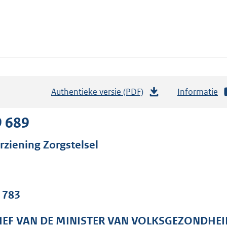
Authentieke versie (PDF)
b
Informatie
e
s
9 689
t
rziening Zorgstelsel
a
n
d
s
. 783
g
r
IEF VAN DE MINISTER VAN VOLKSGEZONDHEI