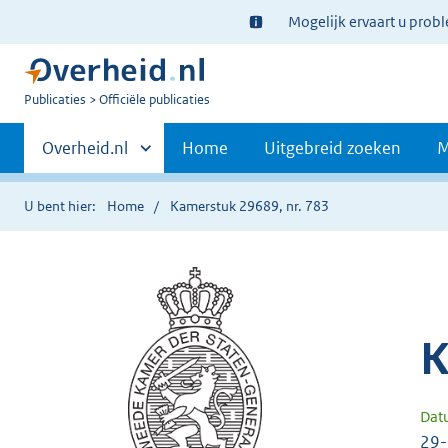
Ter
Mogelijk ervaart u prob
informatie:
U
Publicaties
Officiële publicaties
bent
Primaire
nu
Andere
Overheid.nl
Home
Uitgebreid zoeken
M
hier:
sites
navigatie
binnen
U bent hier:
Home
Kamerstuk 29689, nr. 783
K
Dat
29-