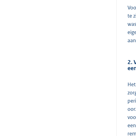
Voo
te z
was
eig
aanz
2. 
een
Het
zor
per
oor
voo
een
rem