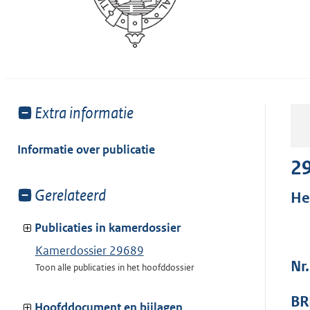
Toon
Extra informatie
meer
van:
Informatie over publicatie
2
Toon
Gerelateerd
He
meer
van:
Publicaties in kamerdossier
Kamerdossier 29689
Nr
Toon alle publicaties in het hoofddossier
BR
Hoofddocument en bijlagen