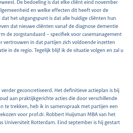
weest. De bedoeling is dat elke cliënt eind november
n algemeenheid en welke effecten dit heeft voor de
 dat het uitgangspunt is dat alle huidige cliënten hun
even dat nieuwe cliënten vanaf de diagnose dementie
rm de zorgstandaard – specifiek voor casemanagement
r vertrouwen in dat partijen zich voldoende inzetten
n de regio. Tegelijk blijf ik de situatie volgen en zal u
erder geconcretiseerd. Het definitieve actieplan is bij
oud aan praktijkgerichte acties die door verschillende
n te trekken, heb ik in samenspraak met partijen een
 gekozen voor prof.dr. Robbert Huijsman MBA van het
Universiteit Rotterdam. Eind september is hij gestart