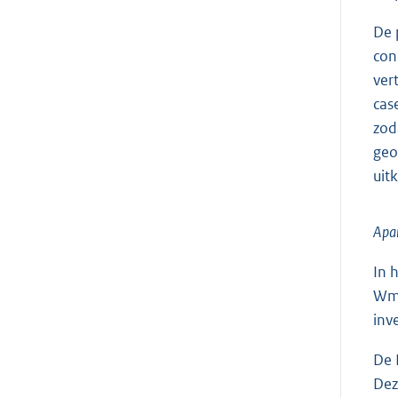
De 
con
ver
cas
zod
geo
uit
Apar
In 
Wmg
inv
De 
Dez