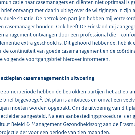
municatie naar casemanagers en cliënten niet optimaal is ge
 brief ontvangt met daarin uitleg over de wijzigingen in zij
ividuele situatie. De betrokken partijen hebben mij verzekerd
en casemanager houden. Ook heeft De Friesland mij aangeg
emanagement ontvangen door een professional die – confo
 dementie extra geschoold is. Dit gehoord hebbende, heb ik e
r de continuïteit van goede casemanagement en de coördinatie i
de volgende voortgangsbrief hierover informeren.
 actieplan casemanagement in uitvoering
de zomerperiode hebben de betrokken partijen het actieplan v
2
e brief bijgevoegd
. Dit plan is ambitieus en omvat een veelv
tijen moeten worden opgepakt. Om de uitvoering van dit pla
jectleider aangesteld. Na een aanbestedingsprocedure is er
tituut Beleid & Management Gezondheidszorg aan de Erasmus 
 projectleider voor een periode van tien maanden.