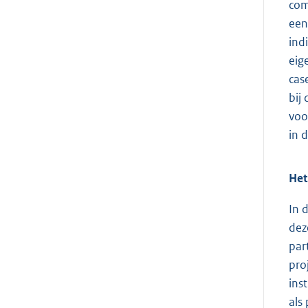
com
een
ind
eig
cas
bij
voo
in 
Het
In 
dez
par
pro
ins
als