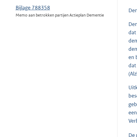
Bijlage 788358
Den
Memo aan betrokken partijen Actieplan Dementie
Dem
dat
dem
dem
en 
dat
(Al
Uit
bes
geb
een
Ver
De 