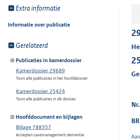
Toon
Extra informatie
meer
van:
Informatie over publicatie
2
Toon
Gerelateerd
He
meer
2
van:
Publicaties in kamerdossier
Kamerdossier 29689
Ge
Toon alle publicaties in het hoofddossier
Kamerdossier 25424
Toon alle publicaties in dit dossier
Nr
Hoofddocument en bijlagen
BR
Bijlage 788357
Actieplan casemanagement dementie
Aan