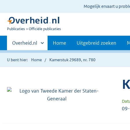
Ter
Mogelijk ervaart u prob
informatie:
U
Publicaties
Officiële publicaties
bent
Primaire
nu
Andere
Overheid.nl
Home
Uitgebreid zoeken
M
hier:
sites
navigatie
binnen
U bent hier:
Home
Kamerstuk 29689, nr. 780
K
Dat
09-