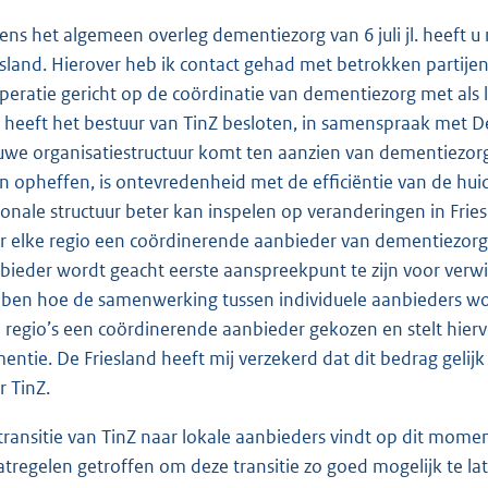
dens het algemeen overleg dementiezorg van 6 juli jl. heeft u
esland. Hierover heb ik contact gehad met betrokken partijen
peratie gericht op de coördinatie van dementiezorg met als l
 heeft het bestuur van TinZ besloten, in samenspraak met D
uwe organisatiestructuur komt ten aanzien van dementiezor
n opheffen, is ontevredenheid met de efficiëntie van de hui
ionale structuur beter kan inspelen op veranderingen in Fries
r elke regio een coördinerende aanbieder van dementiezor
bieder wordt geacht eerste aanspreekpunt te zijn voor verwijz
ben hoe de samenwerking tussen individuele aanbieders wor
e regio’s een coördinerende aanbieder gekozen en stelt hierv
entie. De Friesland heeft mij verzekerd dat dit bedrag gelij
r TinZ.
transitie van TinZ naar lokale aanbieders vindt op dit mome
tregelen getroffen om deze transitie zo goed mogelijk te lat