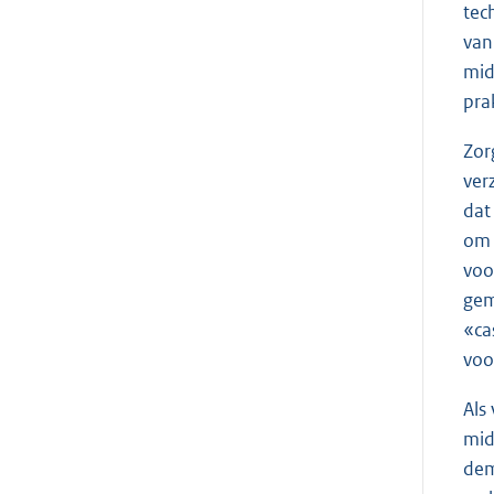
tec
van
mid
pra
Zor
ver
dat
om 
voo
gem
«ca
voo
Als
mid
dem