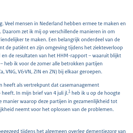
ing. Veel mensen in Nederland hebben ermee te maken en
 Daarom zet ik mij op verschillende manieren in om
endelijker te maken. Een belangrijk onderdeel van de
de patiënt en zijn omgeving tijdens het ziekteverloop
ld en de resultaten van het HHM-rapport – waaruit blijkt
 heb ik voor de zomer alle betrokken partijen
a, VNG, V&VN, ZIN en ZN) bij elkaar geroepen.
an heeft als vertrekpunt dat casemanagement
1
eft. In mijn brief van 4 juli jl.
heb ik u op de hoogte
 de manier waarop deze partijen in gezamenlijkheid tot
lijkheid neemt voor het oplossen van de problemen.
 toegezegd tijdens het algemeen overleg dementiezorg van