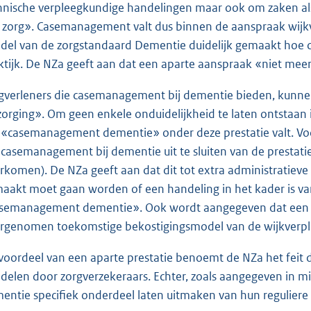
hnische verpleegkundige handelingen maar ook om zaken als 
 zorg». Casemanagement valt dus binnen de aanspraak wijk
del van de zorgstandaard Dementie duidelijk gemaakt hoe 
ktijk. De NZa geeft aan dat een aparte aanspraak «niet meer
gverleners die casemanagement bij dementie bieden, kunnen 
zorging». Om geen enkele onduidelijkheid te laten ontstaan i
 «casemanagement dementie» onder deze prestatie valt. Voor
casemanagement bij dementie uit te sluiten van de prestati
rkomen). De NZa geeft aan dat dit tot extra administratieve
aakt moet gaan worden of een handeling in het kader is van 
semanagement dementie». Ook wordt aangegeven dat een apa
rgenomen toekomstige bekostigingsmodel van de wijkverplegi
 voordeel van een aparte prestatie benoemt de NZa het feit d
delen door zorgverzekeraars. Echter, zoals aangegeven in mijn
entie specifiek onderdeel laten uitmaken van hun reguliere