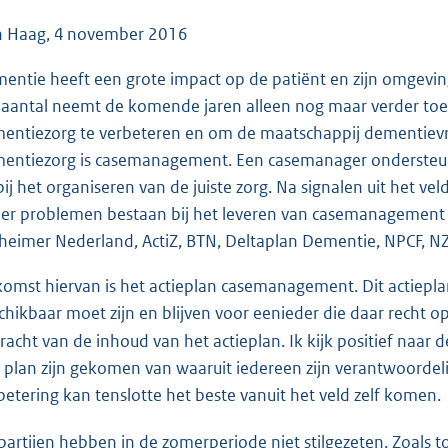
:
4
 Haag, 4 november 2016
9
entie heeft een grote impact op de patiënt en zijn omgev
K
 aantal neemt de komende jaren alleen nog maar verder toe.
b
entiezorg te verbeteren en om de maatschappij dementievri
entiezorg is casemanagement. Een casemanager ondersteunt 
bij het organiseren van de juiste zorg. Na signalen uit het ve
 er problemen bestaan bij het leveren van casemanagement –
zheimer Nederland, ActiZ, BTN, Deltaplan Dementie, NPCF, NZ
komst hiervan is het actieplan casemanagement. Dit actiepl
chikbaar moet zijn en blijven voor eenieder die daar recht op he
racht van de inhoud van het actieplan. Ik kijk positief naar
 plan zijn gekomen van waaruit iedereen zijn verantwoorde
betering kan tenslotte het beste vanuit het veld zelf komen.
partijen hebben in de zomerperiode niet stilgezeten. Zoals