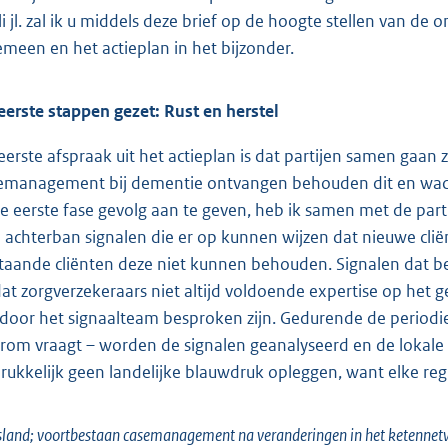
uli jl. zal ik u middels deze brief op de hoogte stellen van
emeen en het actieplan in het bijzonder.
eerste stappen gezet: Rust en herstel
eerste afspraak uit het actieplan is dat partijen samen gaan 
emanagement bij dementie ontvangen behouden dit en wacht
de eerste fase gevolg aan te geven, heb ik samen met de part
 achterban signalen die er op kunnen wijzen dat nieuwe cl
taande cliënten deze niet kunnen behouden. Signalen dat b
dat zorgverzekeraars niet altijd voldoende expertise op he
 door het signaalteam besproken zijn. Gedurende de periodie
rom vraagt – worden de signalen geanalyseerd en de lokale 
drukkelijk geen landelijke blauwdruk opleggen, want elke regi
sland; voortbestaan casemanagement na veranderingen in het ketennet