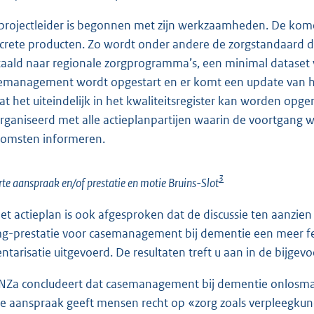
projectleider is begonnen met zijn werkzaamheden. De kom
crete producten. Zo wordt onder andere de zorgstandaard
taald naar regionale zorgprogramma’s, een minimal dataset 
emanagement wordt opgestart en er komt een update van het
at het uiteindelijk in het kwaliteitsregister kan worden opg
rganiseerd met alle actieplanpartijen waarin de voortgang w
komsten informeren.
3
te aanspraak en/of prestatie en motie Bruins-Slot
het actieplan is ook afgesproken dat de discussie ten aanz
-prestatie voor casemanagement bij dementie een meer feit
entarisatie uitgevoerd. De resultaten treft u aan in de bijg
NZa concludeert dat casemanagement bij dementie onlosmake
e aanspraak geeft mensen recht op «zorg zoals verpleegkund