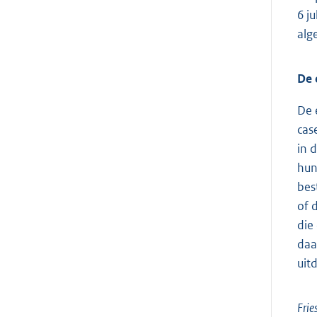
6 j
alg
De 
De 
cas
in 
hun
bes
of 
die
daa
uit
Frie