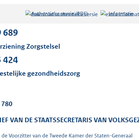
Authentieke versie (PDF)
b
Informatie
e
s
9 689
t
rziening Zorgstelsel
a
n
5 424
d
s
estelijke gezondheidszorg
g
r
o
. 780
o
t
IEF VAN DE STAATSSECRETARIS VAN VOLKSGE
t
e
 de Voorzitter van de Tweede Kamer der Staten-Generaal