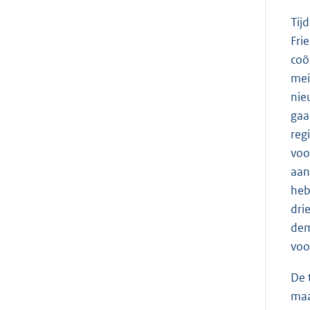
Tij
Fri
coö
mei
nie
gaa
reg
voo
aan
heb
dri
dem
voo
De 
maa