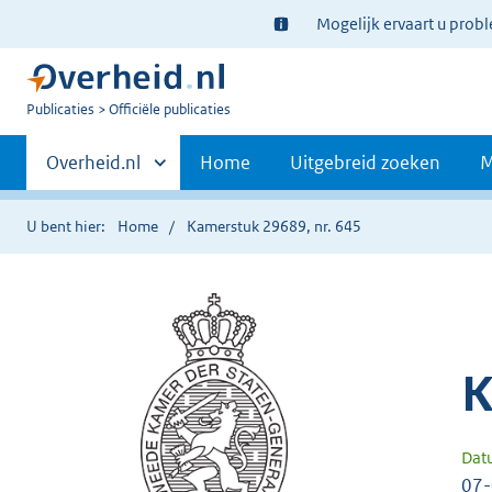
Ter
Mogelijk ervaart u prob
informatie:
U
Publicaties
Officiële publicaties
bent
Primaire
nu
Andere
Overheid.nl
Home
Uitgebreid zoeken
M
hier:
sites
navigatie
binnen
U bent hier:
Home
Kamerstuk 29689, nr. 645
K
Dat
07-