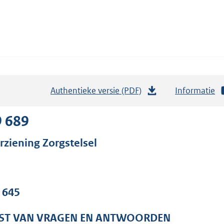
Authentieke versie (PDF)
b
Informatie
e
s
9 689
t
rziening Zorgstelsel
a
n
d
s
. 645
g
r
JST VAN VRAGEN EN ANTWOORDEN