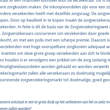
staat er een financieel voordeel voor de verzekeraar. Dit is h
ere zorgkosten maken. De inkoopvoordelen zijn voor een zor
rdere verzekerden heeft met dezelfde zorgvraag. De zorgve
open. Door op kwaliteit in te kopen maakt de zorgverzekeraa
zekerden. In feite is dit de basis van de Zorgverzekeringswet
. Zorgverzekeraars concurreren om verzekerden door goede z
ekocht, en met een polis met een scherpe premie. Daarom is e
 verzekerden met hoge voorspelbare zorgkosten adequaat w
 inzetten om deze grote groep verzekerden aan zich te bin
len houden is er vervolgens een prikkel om de zorg zodanig t
lmatigheidsvoordelen worden gehaald en worden verwerkt i
zekeringsmarkt zullen alle verzekeraars zo doelmatig mogelijk
currerende zorgverzekeringsmarkt tot doelmatige, goed ge
oeverre ontstaat er een te grote druk op het verbeteren van het ex ant
omen zullen worden?