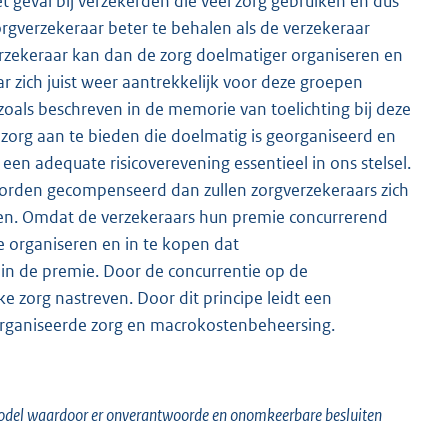
et geval bij verzekerden die veel zorg gebruiken en dus
gverzekeraar beter te behalen als de verzekeraar
rzekeraar kan dan de zorg doelmatiger organiseren en
r zich juist weer aantrekkelijk voor deze groepen
 zoals beschreven in de memorie van toelichting bij deze
org aan te bieden die doelmatig is georganiseerd en
en adequate risicoverevening essentieel in ons stelsel.
orden gecompenseerd dan zullen zorgverzekeraars zich
den. Omdat de verzekeraars hun premie concurrerend
e organiseren en in te kopen dat
n de premie. Door de concurrentie op de
e zorg nastreven. Door dit principe leidt een
organiseerde zorg en macrokostenbeheersing.
e model waardoor er onverantwoorde en onomkeerbare besluiten