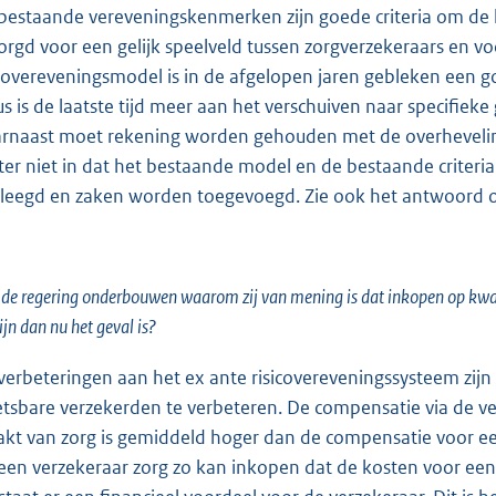
bestaande vereveningskenmerken zijn goede criteria om de 
orgd voor een gelijk speelveld tussen zorgverzekeraars en vo
icovereveningsmodel is in de afgelopen jaren gebleken een go
us is de laatste tijd meer aan het verschuiven naar specifi
rnaast moet rekening worden gehouden met de overheveling
ter niet in dat het bestaande model en de bestaande criter
leegd en zaken worden toegevoegd. Zie ook het antwoord o
de regering onderbouwen waarom zij van mening is dat inkopen op kwali
zijn dan nu het geval is?
verbeteringen aan het ex ante risicovereveningssysteem zijn
tsbare verzekerden te verbeteren. De compensatie via de ve
kt van zorg is gemiddeld hoger dan de compensatie voor ee
 een verzekeraar zorg zo kan inkopen dat de kosten voor een