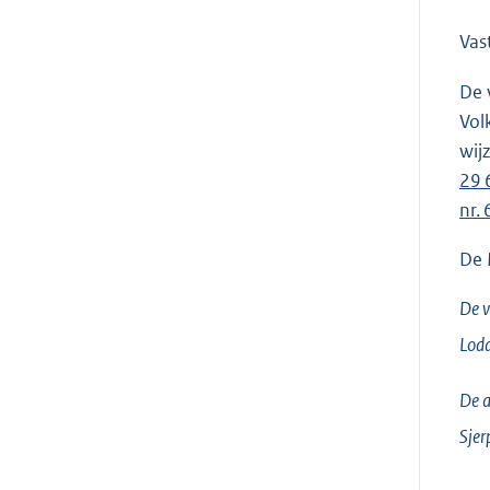
Vas
De 
Vol
wij
29 
nr.
De 
De v
Lodd
De a
Sjer