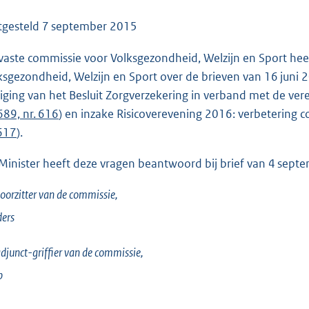
o
o
tgesteld
7 september 2015
t
vaste commissie voor Volksgezondheid, Welzijn en Sport hee
t
ksgezondheid, Welzijn en Sport over de brieven van 16 juni
e
ziging van het Besluit Zorgverzekering in verband met de ve
:
689, nr. 616
) en inzake Risicoverevening 2016: verbetering
1
 617
).
2
9
Minister heeft deze vragen beantwoord bij brief van 4 sept
K
b
oorzitter van de commissie,
ers
djunct-griffier van de commissie,
p