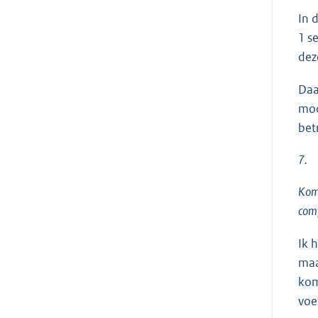
In 
1 s
dez
Daa
mod
bet
7.
Komt
comp
Ik 
maa
kom
voe