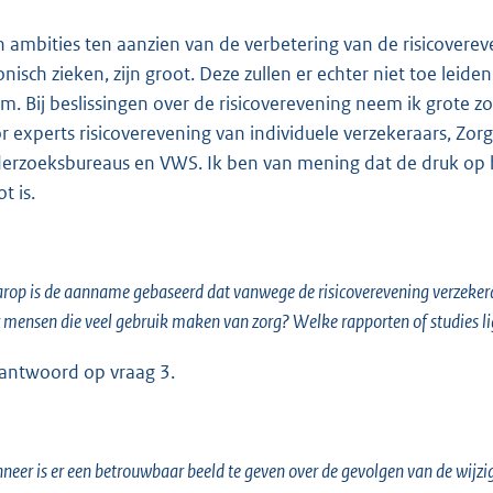
n ambities ten aanzien van de verbetering van de risicovere
onisch zieken, zijn groot. Deze zullen er echter niet toe le
m. Bij beslissingen over de risicoverevening neem ik grote zor
r experts risicoverevening van individuele verzekeraars, Zor
erzoeksbureaus en VWS. Ik ben van mening dat de druk op h
t is.
op is de aanname gebaseerd dat vanwege de risicoverevening verzeker
 mensen die veel gebruik maken van zorg? Welke rapporten of studies l
 antwoord op vraag 3.
eer is er een betrouwbaar beeld te geven over de gevolgen van de wijzi