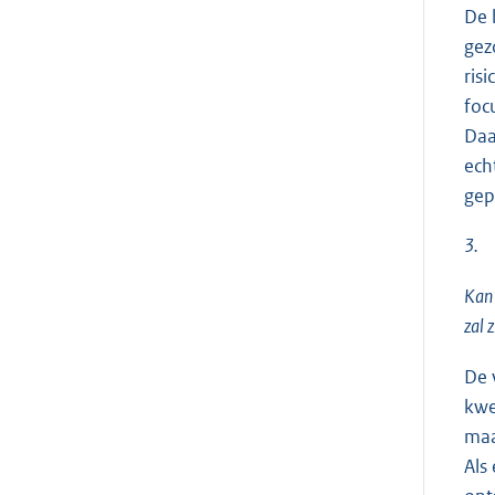
De 
gez
ris
foc
Daa
ech
gep
3.
Kan 
zal 
De 
kwe
maa
Als