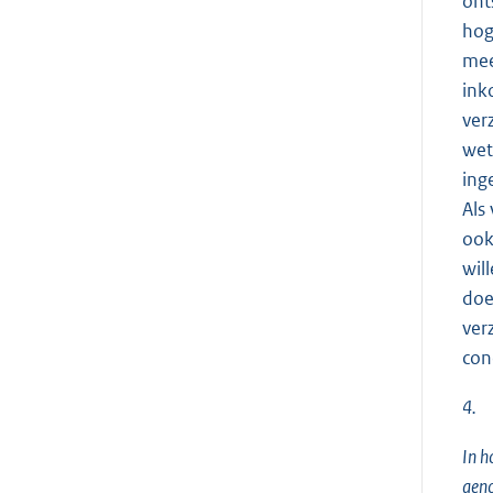
ont
hog
mee
ink
ver
wet
ing
Als
ook
wil
doe
ver
con
4.
In h
gen