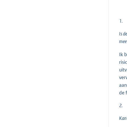
1.
Is d
meer
Ik 
ris
uit
ver
aan
de 
2.
Kan 