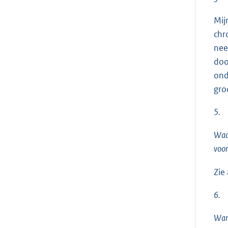
Mij
chr
nee
doo
ond
groo
5.
Waar
voor
Zie
6.
Wann