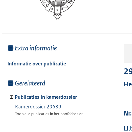
Toon
Extra informatie
meer
van:
Informatie over publicatie
2
Toon
Gerelateerd
He
meer
van:
Publicaties in kamerdossier
Kamerdossier 29689
Nr
Toon alle publicaties in het hoofddossier
LI