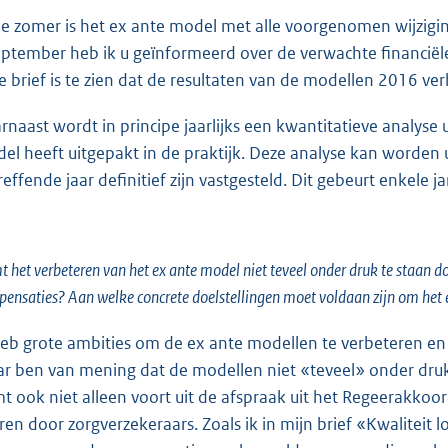
de zomer is het ex ante model met alle voorgenomen wijzigin
eptember heb ik u geïnformeerd over de verwachte financiële 
e brief is te zien dat de resultaten van de modellen 2016 ve
rnaast wordt in principe jaarlijks een kwantitatieve analys
el heeft uitgepakt in de praktijk. Deze analyse kan worden u
reffende jaar definitief zijn vastgesteld. Dit gebeurt enkele 
 het verbeteren van het ex ante model niet teveel onder druk te staan d
ensaties? Aan welke concrete doelstellingen moet voldaan zijn om het
heb grote ambities om de ex ante modellen te verbeteren en 
r ben van mening dat de modellen niet «teveel» onder druk
t ook niet alleen voort uit de afspraak uit het Regeerakkoor
ren door zorgverzekeraars. Zoals ik in mijn brief «Kwaliteit