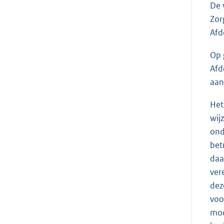
De 
Zor
Afd
Op 
Afd
aan
Het
wij
ond
bet
daa
ver
dez
voo
mod