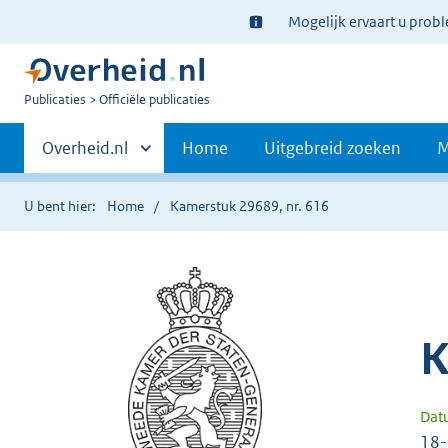
Ter
Mogelijk ervaart u prob
informatie:
U
Publicaties
Officiële publicaties
bent
Primaire
nu
Andere
Overheid.nl
Home
Uitgebreid zoeken
M
hier:
sites
navigatie
binnen
U bent hier:
Home
Kamerstuk 29689, nr. 616
K
Dat
18-