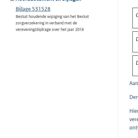
Bijlage 531528
O
Besluit houdende wijziging van het Besluit
zorgverzekering in verband met de
vereveningsbijdrage over het jaar 2016
D
D
Aan
Den
Hie
ver
ont