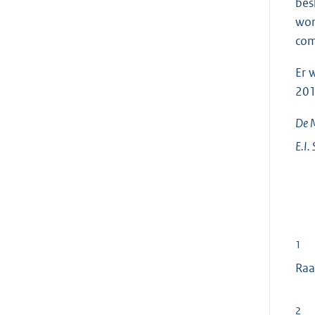
bes
wor
com
Er 
201
De M
E.I.
1
Raa
2