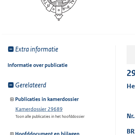
Toon
Extra informatie
meer
van:
Informatie over publicatie
2
Toon
Gerelateerd
He
meer
van:
Publicaties in kamerdossier
Kamerdossier 29689
Nr
Toon alle publicaties in het hoofddossier
BR
Hoofddocument en bijlagen