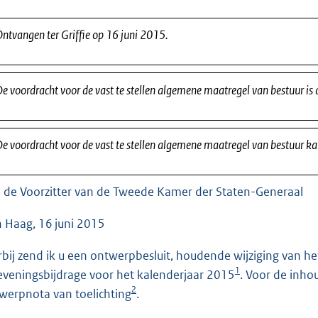
o
o
ntvangen ter Griffie op 16 juni 2015.
t
t
e
e voordracht voor de vast te stellen algemene maatregel van bestuur is
:
3
9
e voordracht voor de vast te stellen algemene maatregel van bestuur k
K
b
 de Voorzitter van de Tweede Kamer der Staten-Generaal
 Haag, 16 juni 2015
rbij zend ik u een ontwerpbesluit, houdende wijziging van he
1
eveningsbijdrage voor het kalenderjaar 2015
. Voor de inho
2
werpnota van toelichting
.