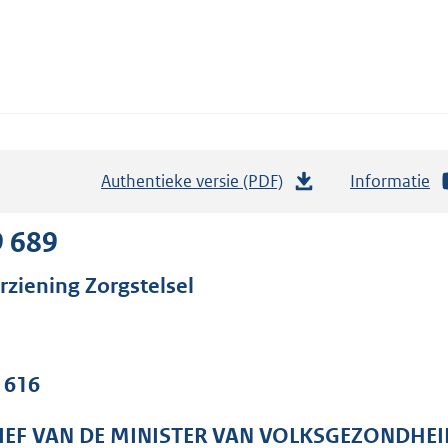
Authentieke versie (PDF)
b
Informatie
e
s
9 689
t
rziening Zorgstelsel
a
n
d
s
. 616
g
r
IEF VAN DE MINISTER VAN VOLKSGEZONDHEI