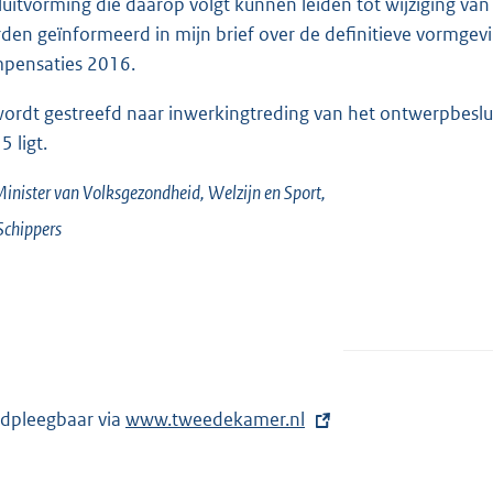
luitvorming die daarop volgt kunnen leiden tot wijziging va
den geïnformeerd in mijn brief over de definitieve vormgevi
pensaties 2016.
wordt gestreefd naar inwerkingtreding van het ontwerpbesluit
5 ligt.
inister van Volksgezondheid, Welzijn en Sport,
Schippers
dpleegbaar via
E
www.tweedekamer.nl
x
t