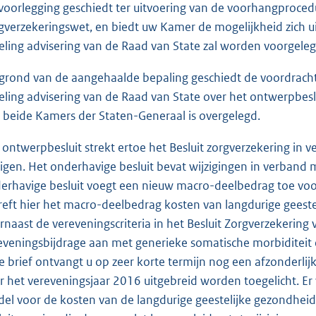
voorlegging geschiedt ter uitvoering van de voorhangproced
gverzekeringswet, en biedt uw Kamer de mogelijkheid zich ui
eling advisering van de Raad van State zal worden voorgeleg
grond van de aangehaalde bepaling geschiedt de voordracht 
eling advisering van de Raad van State over het ontwerpbesl
 beide Kamers der Staten-Generaal is overgelegd.
 ontwerpbesluit strekt ertoe het Besluit zorgverzekering in 
zigen. Het onderhavige besluit bevat wijzigingen in verband 
erhavige besluit voegt een nieuw macro-deelbedrag toe voo
reft hier het macro-deelbedrag kosten van langdurige geeste
rnaast de vereveningscriteria in het Besluit Zorgverzekerin
eveningsbijdrage aan met generieke somatische morbiditeit 
e brief ontvangt u op zeer korte termijn nog een afzonderlij
r het vereveningsjaar 2016 uitgebreid worden toegelicht. E
el voor de kosten van de langdurige geestelijke gezondheids