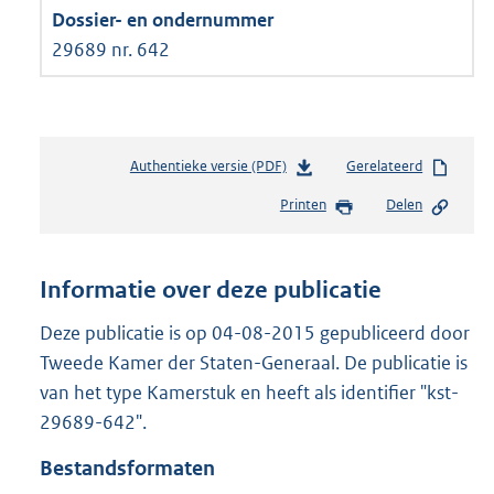
29689 nr. 642
Authentieke versie (PDF)
b
Gerelateerd
e
Printen
Delen
s
t
a
n
Informatie over deze publicatie
d
s
Deze publicatie is op 04-08-2015 gepubliceerd door
g
Tweede Kamer der Staten-Generaal. De publicatie is
r
van het type Kamerstuk en heeft als identifier "kst-
o
29689-642".
o
t
Bestandsformaten
t
e