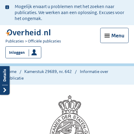
Ter
Mogelijk ervaart u problemen met het zoeken naar
informatie:
publicaties. We werken aan een oplossing. Excuses voor
het ongemak.
Menu
U
Publicaties
Officiële publicaties
bent
Inloggen
nu
hier:
Home
Kamerstuk 29689, nr. 642
Informatie over
publicatie