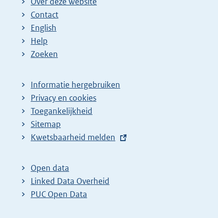
Over deze website
Contact
English
Help
Zoeken
Informatie hergebruiken
Privacy en cookies
Toegankelijkheid
Sitemap
E
Kwetsbaarheid melden
x
t
Open data
e
Linked Data Overheid
r
PUC Open Data
n
e