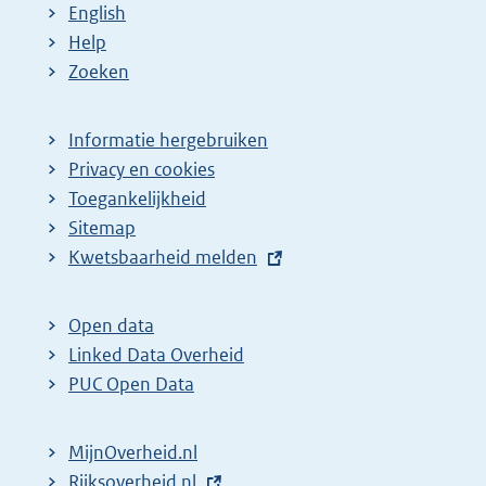
English
Help
Zoeken
Informatie hergebruiken
Privacy en cookies
Toegankelijkheid
Sitemap
E
Kwetsbaarheid melden
x
t
Open data
e
Linked Data Overheid
r
PUC Open Data
n
e
MijnOverheid.nl
l
E
Rijksoverheid.nl