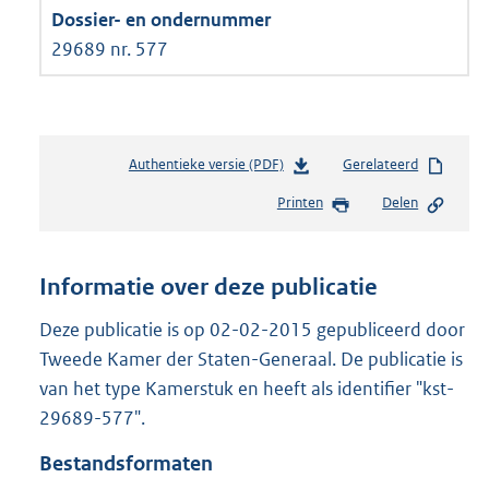
29689 nr. 577
Authentieke versie (PDF)
b
Gerelateerd
e
Printen
Delen
s
t
a
n
Informatie over deze publicatie
d
s
Deze publicatie is op 02-02-2015 gepubliceerd door
g
Tweede Kamer der Staten-Generaal. De publicatie is
r
van het type Kamerstuk en heeft als identifier "kst-
o
29689-577".
o
t
Bestandsformaten
t
e