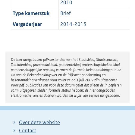
2010
Type kamerstuk
Brief
Vergaderjaar
2014-2015
Disclaimer
De hier aangeboden pdf-bestanden van het Staatsblad, Staatscourant,
Tractatenblad, provinciaal blad, gemeenteblad, waterschapsblad en blad
gemeenschappelijke regeling vormen de formele bekendmakingen in de
zin van de Bekendmakingswet en de Rijkswet goedkeuring en
bekendmaking verdragen voor zover ze na 1 juli 2009 zijn uitgegeven.
Voor pdf-publicaties van vóór deze datum geldt dat alleen de in papieren
vorm uitgegeven bladen formele status hebben; de hier aangeboden
elektronische versies daarvan worden bij wijze van service aangeboden.
Over deze website
Contact