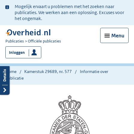
Ter
Mogelijk ervaart u problemen met het zoeken naar
informatie:
publicaties. We werken aan een oplossing. Excuses voor
het ongemak.
Menu
U
Publicaties
Officiële publicaties
bent
Inloggen
nu
hier:
Home
Kamerstuk 29689, nr. 577
Informatie over
publicatie