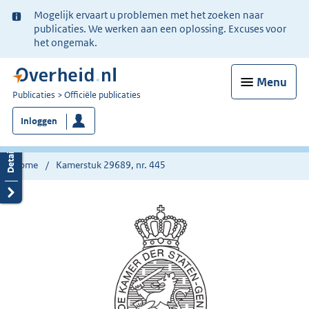
Ter
Mogelijk ervaart u problemen met het zoeken naar
informatie:
publicaties. We werken aan een oplossing. Excuses voor
het ongemak.
Menu
U
Publicaties
Officiële publicaties
bent
Inloggen
nu
hier:
Home
Kamerstuk 29689, nr. 445