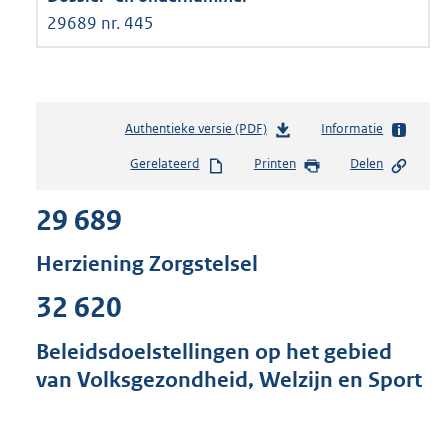
29689 nr. 445
Authentieke versie (PDF)
b
Informatie
e
Gerelateerd
Printen
Delen
s
t
29 689
a
n
d
Herziening Zorgstelsel
s
g
32 620
r
o
Beleidsdoelstellingen op het gebied
o
van Volksgezondheid, Welzijn en Sport
t
t
e
: