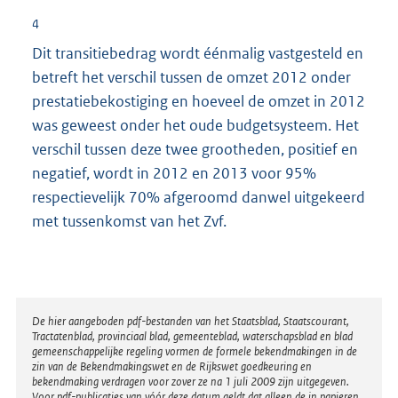
4
Dit transitiebedrag wordt éénmalig vastgesteld en
betreft het verschil tussen de omzet 2012 onder
prestatiebekostiging en hoeveel de omzet in 2012
was geweest onder het oude budgetsysteem. Het
verschil tussen deze twee grootheden, positief en
negatief, wordt in 2012 en 2013 voor 95%
respectievelijk 70% afgeroomd danwel uitgekeerd
met tussenkomst van het Zvf.
Disclaimer
De hier aangeboden pdf-bestanden van het Staatsblad, Staatscourant,
Tractatenblad, provinciaal blad, gemeenteblad, waterschapsblad en blad
gemeenschappelijke regeling vormen de formele bekendmakingen in de
zin van de Bekendmakingswet en de Rijkswet goedkeuring en
bekendmaking verdragen voor zover ze na 1 juli 2009 zijn uitgegeven.
Voor pdf-publicaties van vóór deze datum geldt dat alleen de in papieren