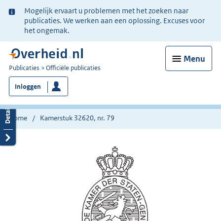
Ter
Mogelijk ervaart u problemen met het zoeken naar
informatie:
publicaties. We werken aan een oplossing. Excuses voor
het ongemak.
Menu
U
Publicaties
Officiële publicaties
bent
Inloggen
nu
hier:
Home
Kamerstuk 32620, nr. 79