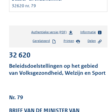
32620 nr. 79
Authentieke versie (PDF)
b
Informatie
e
Gerelateerd
Printen
Delen
s
t
32 620
a
n
d
Beleidsdoelstellingen op het gebied
s
van Volksgezondheid, Welzijn en Sport
g
r
o
o
t
Nr. 79
t
e
BRIEF VAN DE MINISTER VAN
: