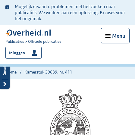
Ter
Mogelijk ervaart u problemen met het zoeken naar
informatie:
publicaties. We werken aan een oplossing. Excuses voor
het ongemak.
Menu
U
Publicaties
Officiële publicaties
bent
Inloggen
nu
hier:
Home
Kamerstuk 29689, nr. 411