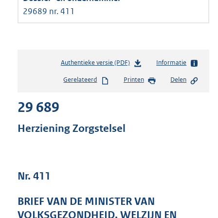
29689 nr. 411
Authentieke versie (PDF)
b
Informatie
e
Gerelateerd
Printen
Delen
s
t
29 689
a
n
d
Herziening Zorgstelsel
s
g
r
o
Nr. 411
o
t
t
BRIEF VAN DE MINISTER VAN
e
VOLKSGEZONDHEID, WELZIJN EN
: