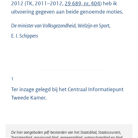
2012 (TK, 2011–2012,
29 689, nr. 404
) heb ik
uitvoering gegeven aan beide genoemde moties.
De minister van Volksgezondheid, Welzijn en Sport,
E. I.
Schippers
1
Ter inzage gelegd bij het Centraal Informatiepunt
Tweede Kamer.
Disclaimer
De hier aangeboden pdf-bestanden van het Staatsblad, Staatscourant,
Tractatenblad, provinciaal blad, gemeenteblad, waterschapsblad en blad