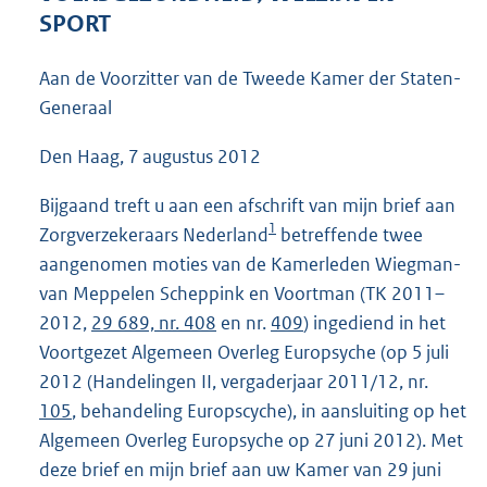
3
SPORT
9
K
Aan de Voorzitter van de Tweede Kamer der Staten-
b
Generaal
Den Haag, 7 augustus 2012
Bijgaand treft u aan een afschrift van mijn brief aan
1
Zorgverzekeraars Nederland
betreffende twee
aangenomen moties van de Kamerleden Wiegman-
van Meppelen Scheppink en Voortman (TK 2011–
2012,
29 689, nr. 408
en nr.
409
) ingediend in het
Voortgezet Algemeen Overleg Europsyche (op 5 juli
2012 (Handelingen II, vergaderjaar 2011/12, nr.
105
, behandeling Europscyche), in aansluiting op het
Algemeen Overleg Europsyche op 27 juni 2012). Met
deze brief en mijn brief aan uw Kamer van 29 juni