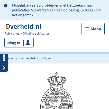
Ter
Mogelijk ervaart u problemen met het zoeken naar
informatie:
publicaties. We werken aan een oplossing. Excuses voor
het ongemak.
Menu
U
Publicaties
Officiële publicaties
bent
Inloggen
nu
hier:
Home
Kamerstuk 29689, nr. 388