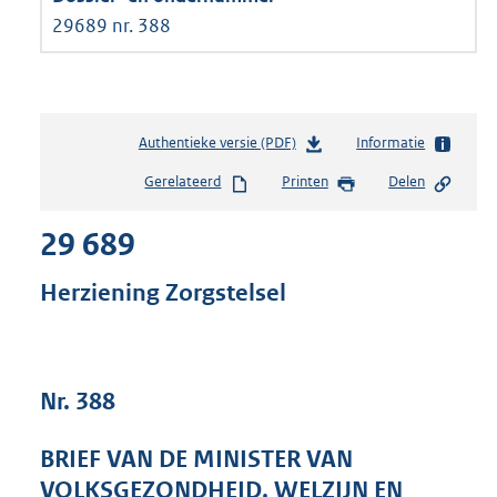
29689 nr. 388
Authentieke versie (PDF)
b
Informatie
e
Gerelateerd
Printen
Delen
s
t
29 689
a
n
d
Herziening Zorgstelsel
s
g
r
o
Nr. 388
o
t
t
BRIEF VAN DE MINISTER VAN
e
VOLKSGEZONDHEID, WELZIJN EN
: