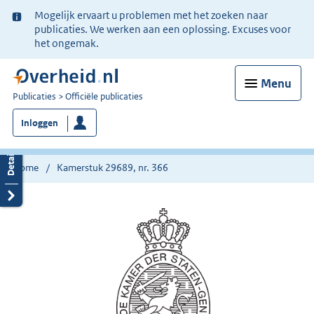
Ter
Mogelijk ervaart u problemen met het zoeken naar
informatie:
publicaties. We werken aan een oplossing. Excuses voor
het ongemak.
Menu
U
Publicaties
Officiële publicaties
bent
Inloggen
nu
hier:
Home
Kamerstuk 29689, nr. 366