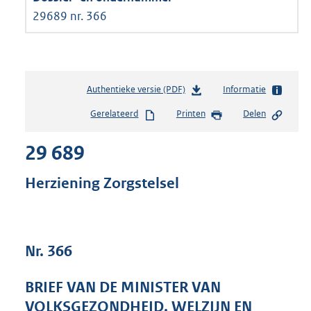
29689 nr. 366
Authentieke versie (PDF)
b
Informatie
e
Gerelateerd
Printen
Delen
s
t
29 689
a
n
d
Herziening Zorgstelsel
s
g
r
o
Nr. 366
o
t
t
BRIEF VAN DE MINISTER VAN
e
VOLKSGEZONDHEID, WELZIJN EN
: