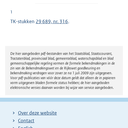
1
TK-stukken
29 689, nr. 316
.
Disclaimer
De hier aangeboden pdf-bestanden van het Staatsblad, Staatscourant,
Tractatenblad, provinciaal blad, gemeenteblad, waterschapsblad en blad
gemeenschappelijke regeling vormen de formele bekendmakingen in de
zin van de Bekendmakingswet en de Rijkswet goedkeuring en
bekendmaking verdragen voor zover ze na 1 juli 2009 zijn uitgegeven.
Voor pdf-publicaties van vóór deze datum geldt dat alleen de in papieren
vorm uitgegeven bladen formele status hebben; de hier aangeboden
elektronische versies daarvan worden bij wijze van service aangeboden.
Over deze website
Contact