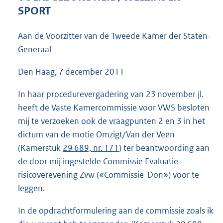
4
SPORT
0
K
Aan de Voorzitter van de Tweede Kamer der Staten-
b
Generaal
Den Haag, 7 december 2011
In haar procedurevergadering van 23 november jl.
heeft de Vaste Kamercommissie voor VWS besloten
mij te verzoeken ook de vraagpunten 2 en 3 in het
dictum van de motie Omzigt/Van der Veen
(Kamerstuk
29 689, nr. 171
) ter beantwoording aan
de door mij ingestelde Commissie Evaluatie
risicoverevening Zvw («Commissie-Don») voor te
leggen.
In de opdrachtformulering aan de commissie zoals ik