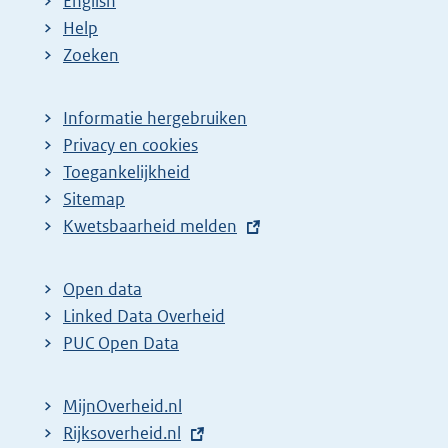
English
Help
Zoeken
Informatie hergebruiken
Privacy en cookies
Toegankelijkheid
Sitemap
E
Kwetsbaarheid melden
x
t
Open data
e
Linked Data Overheid
r
PUC Open Data
n
e
MijnOverheid.nl
l
E
Rijksoverheid.nl
i