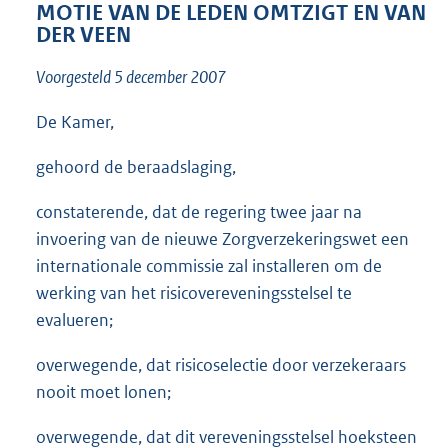
t
MOTIE VAN DE LEDEN OMTZIGT EN VAN
t
DER VEEN
e
:
Voorgesteld 5 december 2007
1
2
De Kamer,
K
b
gehoord de beraadslaging,
constaterende, dat de regering twee jaar na
invoering van de nieuwe Zorgverzekeringswet een
internationale commissie zal installeren om de
werking van het risicovereveningsstelsel te
evalueren;
overwegende, dat risicoselectie door verzekeraars
nooit moet lonen;
overwegende, dat dit vereveningsstelsel hoeksteen