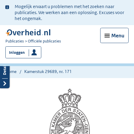
Ter
Mogelijk ervaart u problemen met het zoeken naar
informatie:
publicaties. We werken aan een oplossing. Excuses voor
het ongemak.
Menu
U
Publicaties
Officiële publicaties
bent
Inloggen
nu
hier:
Home
Kamerstuk 29689, nr. 171