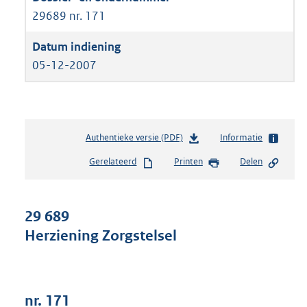
29689 nr. 171
05-12-2007
Authentieke versie (PDF)
b
Informatie
e
Gerelateerd
Printen
Delen
s
t
a
n
29 689
d
Herziening Zorgstelsel
s
g
r
o
o
nr. 171