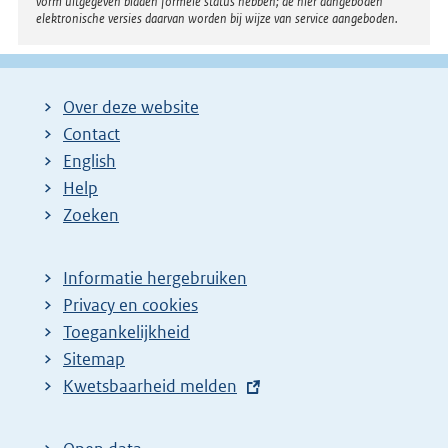
vorm uitgegeven bladen formele status hebben; de hier aangeboden
elektronische versies daarvan worden bij wijze van service aangeboden.
Over deze website
Contact
English
Help
Zoeken
Informatie hergebruiken
Privacy en cookies
Toegankelijkheid
Sitemap
E
Kwetsbaarheid melden
x
t