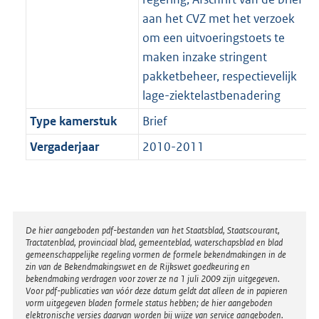
aan het CVZ met het verzoek
om een uitvoeringstoets te
maken inzake stringent
pakketbeheer, respectievelijk
lage-ziektelastbenadering
Type kamerstuk
Brief
Vergaderjaar
2010-2011
Disclaimer
De hier aangeboden pdf-bestanden van het Staatsblad, Staatscourant,
Tractatenblad, provinciaal blad, gemeenteblad, waterschapsblad en blad
gemeenschappelijke regeling vormen de formele bekendmakingen in de
zin van de Bekendmakingswet en de Rijkswet goedkeuring en
bekendmaking verdragen voor zover ze na 1 juli 2009 zijn uitgegeven.
Voor pdf-publicaties van vóór deze datum geldt dat alleen de in papieren
vorm uitgegeven bladen formele status hebben; de hier aangeboden
elektronische versies daarvan worden bij wijze van service aangeboden.