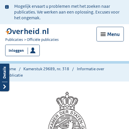
Ter
Mogelijk ervaart u problemen met het zoeken naar
informatie:
publicaties. We werken aan een oplossing. Excuses voor
het ongemak.
Menu
U
Publicaties
Officiële publicaties
bent
Inloggen
nu
hier:
Home
Kamerstuk 29689, nr. 318
Informatie over
publicatie