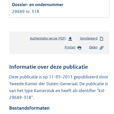
29689 nr. 318
Authentieke versie (PDF)
b
Gerelateerd
e
Printen
Delen
s
t
a
n
Informatie over deze publicatie
d
s
Deze publicatie is op 11-05-2011 gepubliceerd door
g
Tweede Kamer der Staten-Generaal. De publicatie is
r
van het type Kamerstuk en heeft als identifier "kst-
o
29689-318".
o
t
Bestandsformaten
t
e