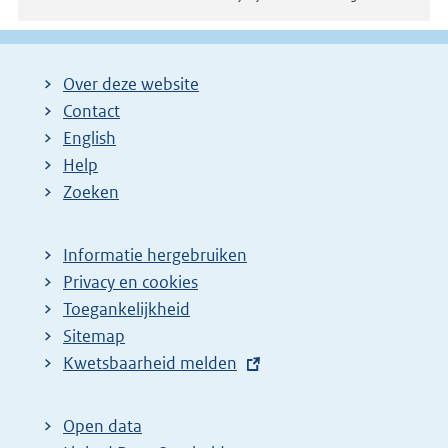
Over deze website
Contact
English
Help
Zoeken
Informatie hergebruiken
Privacy en cookies
Toegankelijkheid
Sitemap
E
Kwetsbaarheid melden
x
t
Open data
e