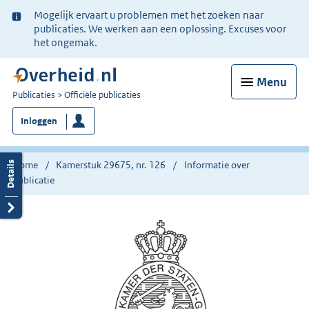
Ter
Mogelijk ervaart u problemen met het zoeken naar
informatie:
publicaties. We werken aan een oplossing. Excuses voor
het ongemak.
Menu
U
Publicaties
Officiële publicaties
bent
Inloggen
nu
hier:
Home
Kamerstuk 29675, nr. 126
Informatie over
publicatie