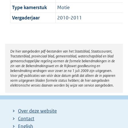
Type kamerstuk
Motie
Vergaderjaar
2010-2011
Disclaimer
De hier aangeboden pdf-bestanden van het Staatsblad, Staatscourant,
Tractatenblad, provinciaal blad, gemeenteblad, waterschapsblad en blad
gemeenschappelijke regeling vormen de formele bekendmakingen in de
zin van de Bekendmakingswet en de Rijkswet goedkeuring en
bekendmaking verdragen voor zover ze na 1 juli 2009 zijn uitgegeven.
Voor pdf-publicaties van vóór deze datum geldt dat alleen de in papieren
vorm uitgegeven bladen formele status hebben; de hier aangeboden
elektronische versies daarvan worden bij wijze van service aangeboden.
Over deze website
Contact
English