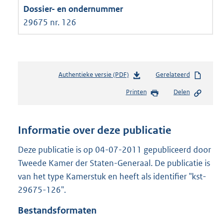
29675 nr. 126
Authentieke versie (PDF)
b
Gerelateerd
e
Printen
Delen
s
t
a
n
Informatie over deze publicatie
d
s
Deze publicatie is op 04-07-2011 gepubliceerd door
g
Tweede Kamer der Staten-Generaal. De publicatie is
r
van het type Kamerstuk en heeft als identifier "kst-
o
29675-126".
o
t
Bestandsformaten
t
e