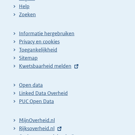
Help
Zoeken
Informatie hergebruiken
Privacy en cookies
Toegankelijkheid
Sitemap
E
Kwetsbaarheid melden
x
t
Open data
e
Linked Data Overheid
r
PUC Open Data
n
e
MijnOverheid.nl
l
E
Rijksoverheid.nl
i