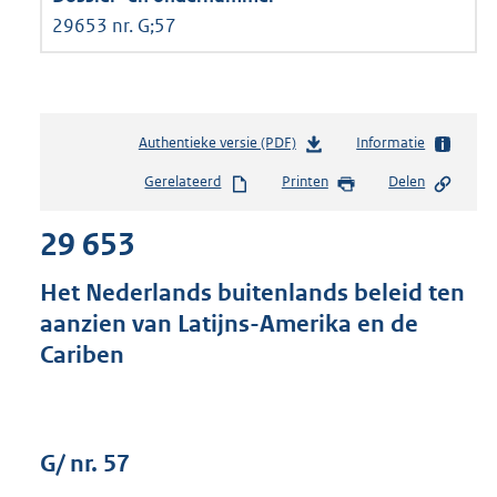
29653 nr. G;57
Authentieke versie (PDF)
b
Informatie
e
Gerelateerd
Printen
Delen
s
t
29 653
a
n
d
Het Nederlands buitenlands beleid ten
s
aanzien van Latijns-Amerika en de
g
Cariben
r
o
o
t
t
G/ nr. 57
e
: