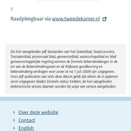
1
Raadpleegbaar via
E
www.tweedekamer.nl
x
t
e
r
Disclaimer
De hier aangeboden pdf-bestanden van het Staatsblad, Staatscourant,
Tractatenblad, provinciaal blad, gemeenteblad, waterschapsblad en blad
n
gemeenschappelijke regeling vormen de formele bekendmakingen in de
e
zin van de Bekendmakingswet en de Rijkswet goedkeuring en
bekendmaking verdragen voor zover ze na 1 juli 2009 zijn uitgegeven.
l
Voor pdf-publicaties van vóór deze datum geldt dat alleen de in papieren
i
vorm uitgegeven bladen formele status hebben; de hier aangeboden
elektronische versies daarvan worden bij wijze van service aangeboden.
n
k
:
Over deze website
Contact
English