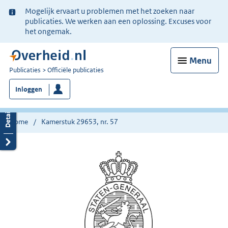
Ter
Mogelijk ervaart u problemen met het zoeken naar
informatie:
publicaties. We werken aan een oplossing. Excuses voor
het ongemak.
Menu
U
Publicaties
Officiële publicaties
bent
Inloggen
nu
hier:
Home
Kamerstuk 29653, nr. 57