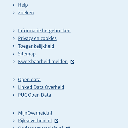
Help
Zoeken
Informatie hergebruiken
Privacy en cookies
Toegankelijkheid
Sitemap
E
Kwetsbaarheid melden
x
t
Open data
e
Linked Data Overheid
r
PUC Open Data
n
e
MijnOverheid.nl
l
E
Rijksoverheid.nl
i