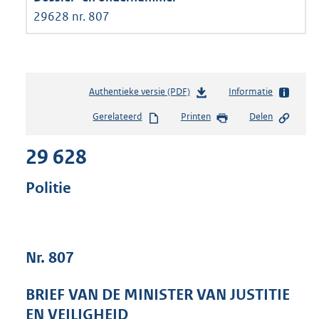
29628 nr. 807
Authentieke versie (PDF)
b
Informatie
e
Gerelateerd
Printen
Delen
s
t
29 628
a
n
d
Politie
s
g
r
o
Nr. 807
o
t
t
BRIEF VAN DE MINISTER VAN JUSTITIE
e
EN VEILIGHEID
: