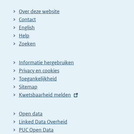
Over deze website
Contact
English
Help
Zoeken
Informatie hergebruiken
Privacy en cookies
Toegankelijkheid
Sitemap
E
Kwetsbaarheid melden
x
t
Open data
e
Linked Data Overheid
r
PUC Open Data