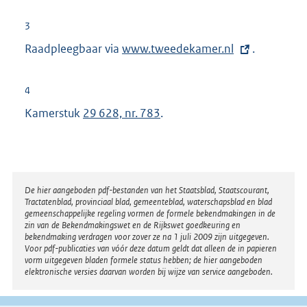
3
Raadpleegbaar via
E
www.tweedekamer.nl
.
x
t
4
e
Kamerstuk
29 628, nr. 783
.
r
n
e
l
Disclaimer
De hier aangeboden pdf-bestanden van het Staatsblad, Staatscourant,
i
Tractatenblad, provinciaal blad, gemeenteblad, waterschapsblad en blad
n
gemeenschappelijke regeling vormen de formele bekendmakingen in de
zin van de Bekendmakingswet en de Rijkswet goedkeuring en
k
bekendmaking verdragen voor zover ze na 1 juli 2009 zijn uitgegeven.
Voor pdf-publicaties van vóór deze datum geldt dat alleen de in papieren
:
vorm uitgegeven bladen formele status hebben; de hier aangeboden
elektronische versies daarvan worden bij wijze van service aangeboden.