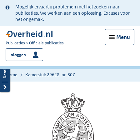
Ter
Mogelijk ervaart u problemen met het zoeken naar
informatie:
publicaties. We werken aan een oplossing. Excuses voor
het ongemak.
Menu
U
Publicaties
Officiële publicaties
bent
Inloggen
nu
hier:
Home
Kamerstuk 29628, nr. 807