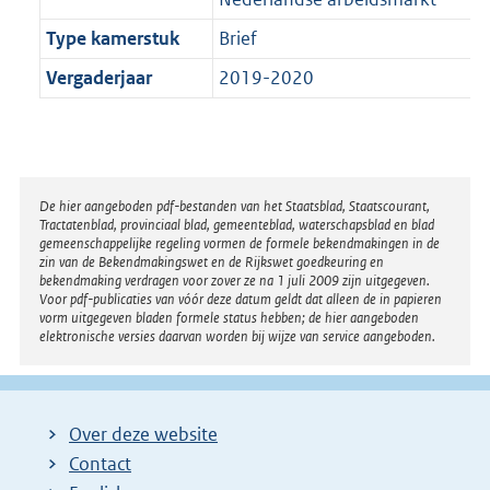
Type kamerstuk
Brief
Vergaderjaar
2019-2020
Disclaimer
De hier aangeboden pdf-bestanden van het Staatsblad, Staatscourant,
Tractatenblad, provinciaal blad, gemeenteblad, waterschapsblad en blad
gemeenschappelijke regeling vormen de formele bekendmakingen in de
zin van de Bekendmakingswet en de Rijkswet goedkeuring en
bekendmaking verdragen voor zover ze na 1 juli 2009 zijn uitgegeven.
Voor pdf-publicaties van vóór deze datum geldt dat alleen de in papieren
vorm uitgegeven bladen formele status hebben; de hier aangeboden
elektronische versies daarvan worden bij wijze van service aangeboden.
Over deze website
Contact