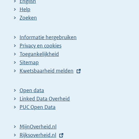
English
Help
Zoeken
Informatie hergebruiken
Privacy en cookies
Toegankelijkheid
Sitemap
E
Kwetsbaarheid melden
x
t
Open data
e
Linked Data Overheid
r
PUC Open Data
n
e
MijnOverheid.nl
l
E
Rijksoverheid.nl
i