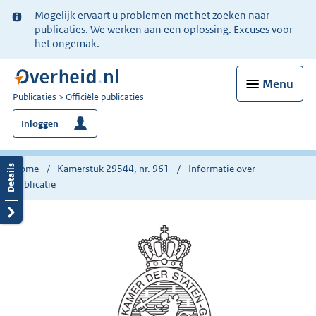
Ter
Mogelijk ervaart u problemen met het zoeken naar
informatie:
publicaties. We werken aan een oplossing. Excuses voor
het ongemak.
Menu
U
Publicaties
Officiële publicaties
bent
Inloggen
nu
hier:
Home
Kamerstuk 29544, nr. 961
Informatie over
publicatie