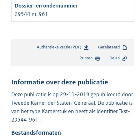
29544 nr. 961
Authentieke versie (PDF)
b
Gerelateerd
e
Printen
Delen
s
t
a
n
Informatie over deze publicatie
d
s
Deze publicatie is op 29-11-2019 gepubliceerd door
g
Tweede Kamer der Staten-Generaal. De publicatie is
r
van het type Kamerstuk en heeft als identifier "kst-
o
29544-961".
o
t
Bestandsformaten
t
e