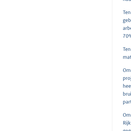
Ten
geb
arb
70%
Ten
mat
Om 
pro
hee
bru
part
Om 
Rij
geg