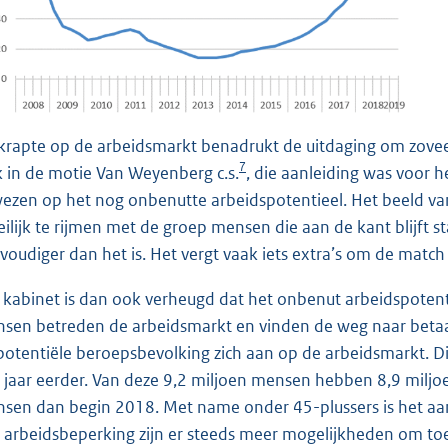
krapte op de arbeidsmarkt benadrukt de uitdaging om zovee
7
 in de motie Van Weyenberg c.s.
, die aanleiding was voor 
ezen op het nog onbenutte arbeidspotentieel. Het beeld van
ilijk te rijmen met de groep mensen die aan de kant blijft s
voudiger dan het is. Het vergt vaak iets extra’s om de matc
 kabinet is dan ook verheugd dat het onbenut arbeidspotenti
sen betreden de arbeidsmarkt en vinden de weg naar betaal
potentiële beroepsbevolking zich aan op de arbeidsmarkt. D
 jaar eerder. Van deze 9,2 miljoen mensen hebben 8,9 mil
sen dan begin 2018. Met name onder 45-plussers is het a
 arbeidsbeperking zijn er steeds meer mogelijkheden om toe 