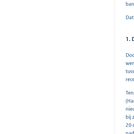
ban
Dat
1. 
Doo
wer
tus
rec
Ten
(Ha
nie
bij
20 
nad