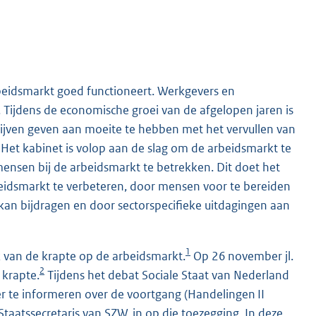
beidsmarkt goed functioneert. Werkgevers en
Tijdens de economische groei van de afgelopen jaren is
drijven geven aan moeite te hebben met het vervullen van
. Het kabinet is volop aan de slag om de arbeidsmarkt te
ensen bij de arbeidsmarkt te betrekken. Dit doet het
rbeidsmarkt te verbeteren, door mensen voor te bereiden
e kan bijdragen en door sectorspecifieke uitdagingen aan
1
 van de krapte op de arbeidsmarkt.
Op 26 november jl.
2
 krapte.
Tijdens het debat Sociale Staat van Nederland
r te informeren over de voortgang (Handelingen II
taatssecretaris van SZW, in op die toezegging. In deze