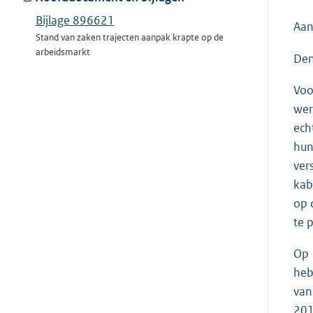
Bijlage 896621
Aan
Stand van zaken trajecten aanpak krapte op de
arbeidsmarkt
Den
Voo
wer
ech
hun
ver
kab
op 
te 
Op 
heb
van
201