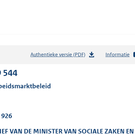
Authentieke versie (PDF)
b
Informatie
e
s
9 544
t
beidsmarktbeleid
a
n
d
s
. 926
g
r
IEF VAN DE MINISTER VAN SOCIALE ZAKEN E