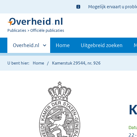
Ter
Mogelijk ervaart u prob
informatie:
U
Publicaties
Officiële publicaties
bent
Primaire
nu
Andere
Overheid.nl
Home
Uitgebreid zoeken
M
hier:
sites
navigatie
binnen
U bent hier:
Home
Kamerstuk 29544, nr. 926
K
Dat
22-