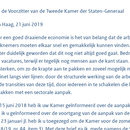
o
o
 de Voorzitter van de Tweede Kamer der Staten-Generaal
t
 Haag, 21 juni 2019
t
e
r een goed draaiende economie is het van belang dat de ar
:
knemers moeten elkaar snel en gemakkelijk kunnen vinden. 
8
ter duidelijk geworden dat dit nog niet altijd goed gaat. Be
3
 vacatures, terwijl er tegelijk nog mensen aan de kant staan
K
sterken, om zo de krapte aan te pakken en zoveel mogelijk m
b
inet langs vier lijnen: door de structurele werking van de a
de transities van deze tijd, door iedereen in te schakelen di
pakken met een sectorale aanpak.
15 juni 2018 heb ik uw Kamer geïnformeerd over de aanpak
 ik u geïnformeerd over de voortgang van de aanpak van de
 23 januari jl. heb ik u toegezegd om de Kamer voor de zome
8/19, nr.
44, item 3
). Met deze brief ga ik, mede namens de S