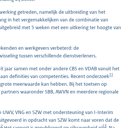
werking getreden, namelijk de uitbreiding van het
ang in het vergemakkelijken van de combinatie van
r uitgebreid met 5 weken met een uitkering ter hoogte van
ekenden en werkgevers verbeterd: de
sseling tussen verschillende dienstverleners.
it jaar samen met onder andere CBS en VDAB vanuit het
11
 aan definities van competenties. Recent onderzoek
 grote meerwaarde kan hebben. Bij het toetsen op
t partners waaronder SBB, AWVN en meerdere regionale
jn UWV, VNG en SZW met ondersteuning van I-Interim
is uitgevoerd in opdracht van SZW komt naar voren dat de
12
13
Het rapport is gepubliceerd op rijksoverheid.nl
. Na