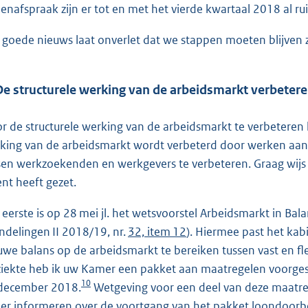
enafspraak zijn er tot en met het vierde kwartaal 2018 al r
 goede nieuws laat onverlet dat we stappen moeten blijven 
De structurele werking van de arbeidsmarkt verbeter
r de structurele werking van de arbeidsmarkt te verbeteren
king van de arbeidsmarkt wordt verbeterd door werken aan
sen werkzoekenden en werkgevers te verbeteren. Graag wijs i
ent heeft gezet.
 eerste is op 28 mei jl. het wetsvoorstel Arbeidsmarkt in Ba
ndelingen II 2018/19, nr.
32, item 12
). Hiermee past het kab
uwe balans op de arbeidsmarkt te bereiken tussen vast en fl
 ziekte heb ik uw Kamer een pakket aan maatregelen voorgest
10
december 2018.
Wetgeving voor een deel van deze maatreg
er informeren over de voortgang van het pakket loondoorbet