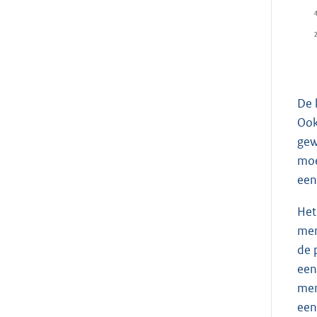
De 
Ook
gew
moe
een
Het
men
de 
een
men
een