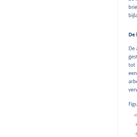
bri
bij
De 
De 
ges
tot
een
arb
ver
Fig