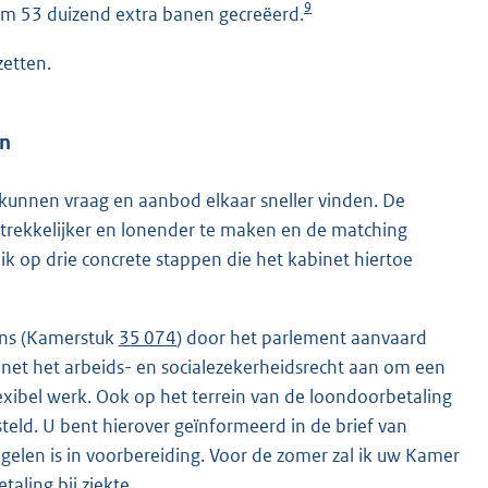
9
uim 53 duizend extra banen gecreëerd.
zetten.
en
 kunnen vraag en aanbod elkaar sneller vinden. De
trekkelijker en lonender te maken en de matching
k op drie concrete stappen die het kabinet hiertoe
lans (Kamerstuk
35 074
) door het parlement aanvaard
inet het arbeids- en socialezekerheidsrecht aan om een
exibel werk. Ook op het terrein van de loondoorbetaling
eld. U bent hierover geïnformeerd in de brief van
elen is in voorbereiding. Voor de zomer zal ik uw Kamer
aling bij ziekte.