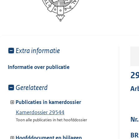
Toon
Extra informatie
meer
van:
Informatie over publicatie
2
Toon
Gerelateerd
Ar
meer
van:
Publicaties in kamerdossier
Kamerdossier 29544
Nr
Toon alle publicaties in het hoofddossier
BR
Hoofddocument en bijlagen