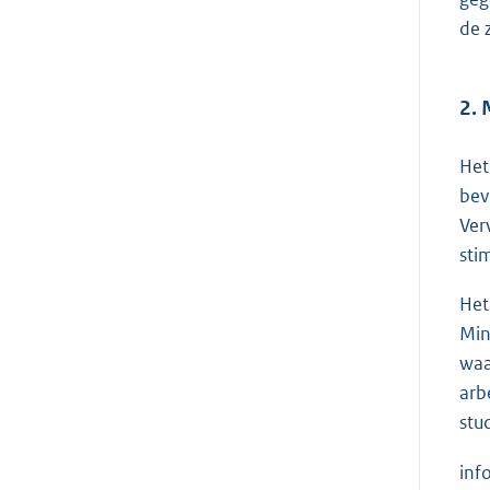
de 
2. 
Het
bev
Ver
sti
Het
Min
waa
arb
stu
inf