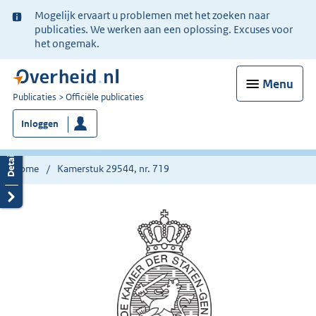
Ter
Mogelijk ervaart u problemen met het zoeken naar
informatie:
publicaties. We werken aan een oplossing. Excuses voor
het ongemak.
Menu
U
Publicaties
Officiële publicaties
bent
Inloggen
nu
hier:
Home
Kamerstuk 29544, nr. 719