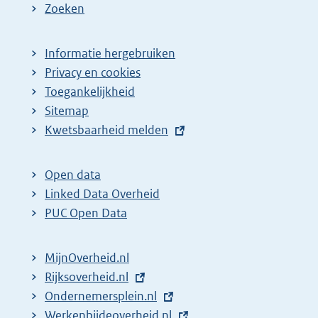
Zoeken
Informatie hergebruiken
Privacy en cookies
Toegankelijkheid
Sitemap
E
Kwetsbaarheid melden
x
t
Open data
e
Linked Data Overheid
r
PUC Open Data
n
e
MijnOverheid.nl
l
E
Rijksoverheid.nl
i
x
E
Ondernemersplein.nl
n
t
x
E
Werkenbijdeoverheid.nl