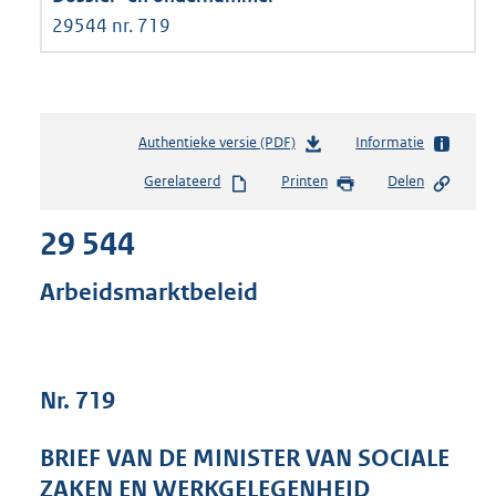
29544 nr. 719
Authentieke versie (PDF)
b
Informatie
e
Gerelateerd
Printen
Delen
s
t
29 544
a
n
d
Arbeidsmarktbeleid
s
g
r
o
Nr. 719
o
t
t
BRIEF VAN DE MINISTER VAN SOCIALE
e
ZAKEN EN WERKGELEGENHEID
: