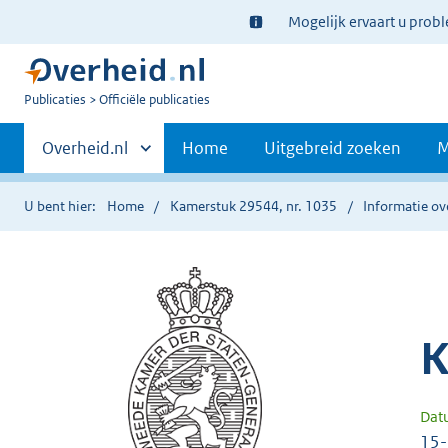
Ter
Mogelijk ervaart u prob
informatie:
U
Publicaties
Officiële publicaties
bent
Primaire
nu
Andere
Overheid.nl
Home
Uitgebreid zoeken
M
hier:
sites
navigatie
binnen
U bent hier:
Home
Kamerstuk 29544, nr. 1035
Informatie ov
K
Dat
15-