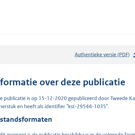
Authentieke versie (PDF)
b
e
s
t
nformatie over deze publicatie
a
n
e publicatie is op 15-12-2020 gepubliceerd door Tweede Kam
d
erstuk en heeft als identifier "kst-29544-1035".
s
standsformaten
g
r
dit moment is de publicatie beschikbaar in de volgende for