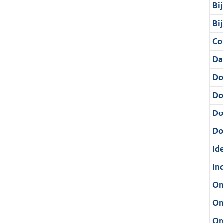
Bi
Bi
Col
Da
Do
Do
Do
Dos
Ide
In
On
On
Or