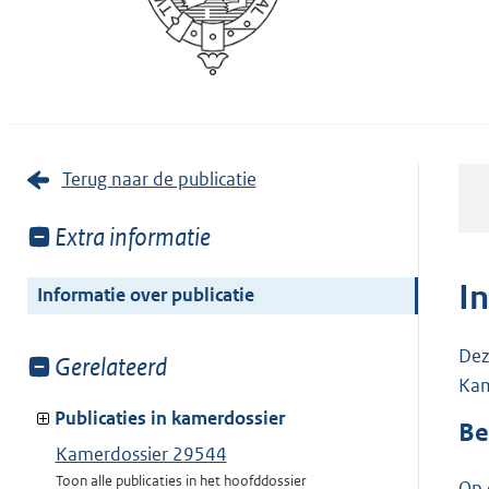
Terug naar de publicatie
Toon
Extra informatie
meer
van:
I
Informatie over publicatie
Dez
Toon
Gerelateerd
Kam
meer
van:
Publicaties in kamerdossier
Be
Kamerdossier 29544
Toon alle publicaties in het hoofddossier
Op 