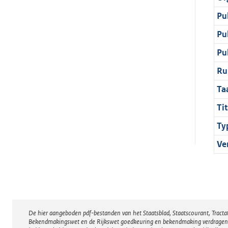
Pu
Pu
Pu
Ru
Ta
Tit
Ty
Ve
De hier aangeboden pdf-bestanden van het Staatsblad, Staatscourant, Tract
Disclaimer
Bekendmakingswet en de Rijkswet goedkeuring en bekendmaking verdragen voor