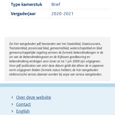
Type kamerstuk
Brief
Vergaderjaar
2020-2021
Disclaimer
De hier aangeboden pdf-bestanden van het Staatsblad, Staatscourant,
Tractatenblad, provinciaal blad, gemeenteblad, waterschapsblad en blad
gemeenschappelijke regeling vormen de formele bekendmakingen in de
zin van de Bekendmakingswet en de Rijkswet goedkeuring en
bekendmaking verdragen voor zover ze na 1 juli 2009 zijn uitgegeven.
Voor pdf-publicaties van vóór deze datum geldt dat alleen de in papieren
vorm uitgegeven bladen formele status hebben; de hier aangeboden
elektronische versies daarvan worden bij wijze van service aangeboden.
Over deze website
Contact
English