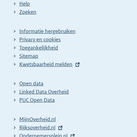
Help
Zoeken
Informatie hergebruiken
Privacy en cookies
Toegankelijkheid
Sitemap
E
Kwetsbaarheid melden
x
t
Open data
e
Linked Data Overheid
r
PUC Open Data
n
e
MijnOverheid.nl
l
E
Rijksoverheid.nl
i
x
E
Ondernemersplein.nl