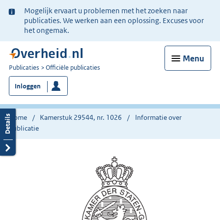
Ter
Mogelijk ervaart u problemen met het zoeken naar
informatie:
publicaties. We werken aan een oplossing. Excuses voor
het ongemak.
Menu
U
Publicaties
Officiële publicaties
bent
Inloggen
nu
hier:
Home
Kamerstuk 29544, nr. 1026
Informatie over
publicatie