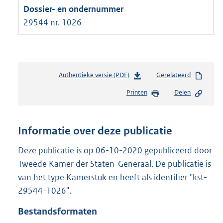
29544 nr. 1026
Authentieke versie (PDF)
b
Gerelateerd
e
Printen
Delen
s
t
a
n
Informatie over deze publicatie
d
s
Deze publicatie is op 06-10-2020 gepubliceerd door
g
Tweede Kamer der Staten-Generaal. De publicatie is
r
van het type Kamerstuk en heeft als identifier "kst-
o
29544-1026".
o
t
Bestandsformaten
t
e