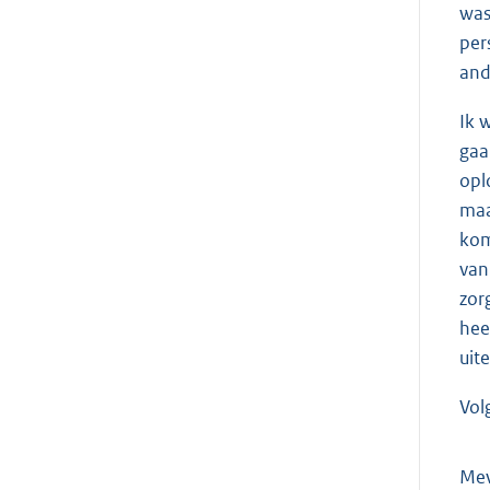
was
per
and
Ik 
gaa
opl
maa
kom
van
zor
hee
uit
Vol
Me