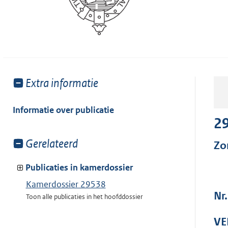
Toon
Extra informatie
meer
van:
Informatie over publicatie
2
Toon
Gerelateerd
Zo
meer
van:
Publicaties in kamerdossier
Kamerdossier 29538
Nr
Toon alle publicaties in het hoofddossier
VE