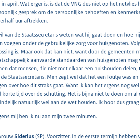
 in april. Wat erger is, is dat de VNG dus niet op het netvlie
soonlijk gesprek om de persoonlijke behoeften en kenmerken
erhalf uur aftrekken.
wil van de Staatssecretaris weten wat hij gaat doen en hoe 
n voegen onder de gebruikelijke zorg voor huisgenoten. Volg
ossing is. Maar ook dat kan niet, want door de gemeenten m
tschappelijk aanvaarde standaarden van huisgenoten mag 
en dat mensen, die niet met elkaar een huishouden delen, tot
 de Staatssecretaris. Men zegt wel dat het een foutje was en
gen over hoe dit straks gaat. Want ik kan het ergens nog wel
l korte tijd over de schutting. Het is bijna niet te doen om
eindelijk natuurlijk wel aan de wet houden. Ik hoor dus graag 
gens mij ben ik nu aan mijn twee minuten.
vrouw
Siderius
(SP): Voorzitter. In de eerste termijn hebben