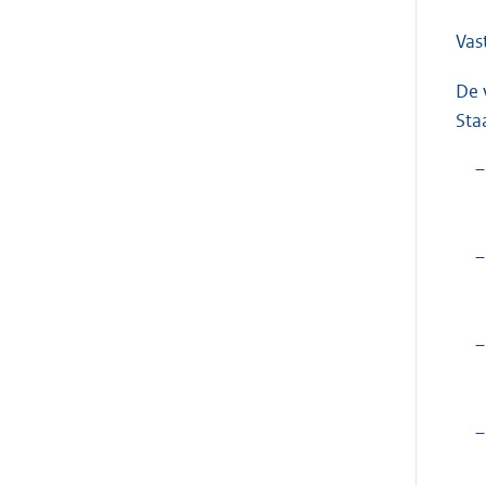
Vas
De 
Sta
–
–
–
–