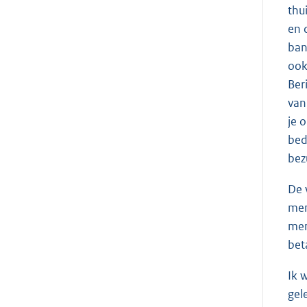
thu
en 
ban
ook
Ber
van
je 
bed
bez
De 
men
men
bet
Ik 
gel