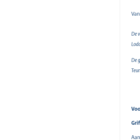
Van
De v
Lodd
De g
Teun
Voo
Gri
Aan