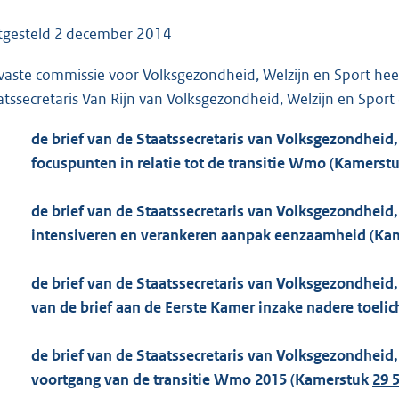
o
o
tgesteld
2 december 2014
t
vaste commissie voor Volksgezondheid, Welzijn en Sport he
t
atssecretaris Van Rijn van Volksgezondheid, Welzijn en Sport 
e
:
de brief van de Staatssecretaris van Volksgezondheid, 
8
focuspunten in relatie tot de transitie Wmo (Kamerst
2
K
de brief van de Staatssecretaris van Volksgezondheid, 
b
intensiveren en verankeren aanpak eenzaamheid (Ka
de brief van de Staatssecretaris van Volksgezondheid, 
van de brief aan de Eerste Kamer inzake nadere toeli
de brief van de Staatssecretaris van Volksgezondheid, 
voortgang van de transitie Wmo 2015 (Kamerstuk
29 5