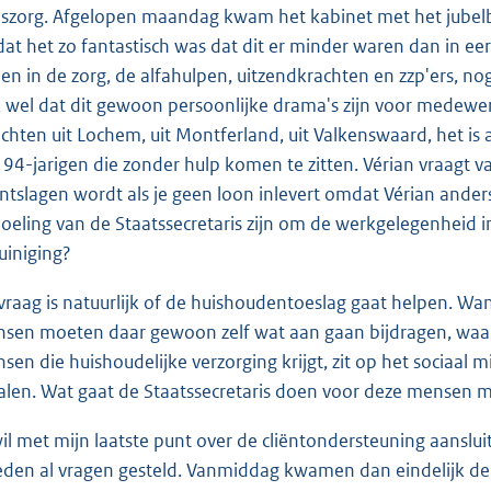
iszorg. Afgelopen maandag kwam het kabinet met het jubelb
dat het zo fantastisch was dat dit er minder waren dan in eer
en in de zorg, de alfahulpen, uitzendkrachten en zzp'ers, no
 wel dat dit gewoon persoonlijke drama's zijn voor medewer
ichten uit Lochem, uit Montferland, uit Valkenswaard, het is
 94-jarigen die zonder hulp komen te zitten. Vérian vraagt
ontslagen wordt als je geen loon inlevert omdat Vérian ander
oeling van de Staatssecretaris zijn om de werkgelegenheid 
uiniging?
vraag is natuurlijk of de huishoudentoeslag gaat helpen. Wa
sen moeten daar gewoon zelf wat aan gaan bijdragen, waar
sen die huishoudelijke verzorging krijgt, zit op het sociaal 
alen. Wat gaat de Staatssecretaris doen voor deze mensen 
wil met mijn laatste punt over de cliëntondersteuning aansl
eden al vragen gesteld. Vanmiddag kwamen dan eindelijk de 