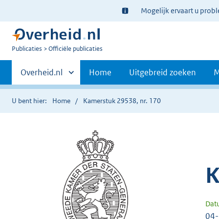
Ter
Mogelijk ervaart u prob
informatie:
U
Publicaties
Officiële publicaties
bent
Primaire
nu
Andere
Overheid.nl
Home
Uitgebreid zoeken
M
hier:
sites
navigatie
binnen
U bent hier:
Home
Kamerstuk 29538, nr. 170
K
Dat
04-