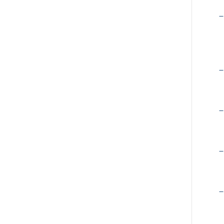
–
–
–
–
–