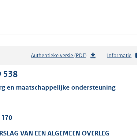
Authentieke versie (PDF)
b
Informatie
e
s
9 538
t
rg en maatschappelijke ondersteuning
a
n
d
s
. 170
g
r
RSLAG VAN EEN ALGEMEEN OVERLEG