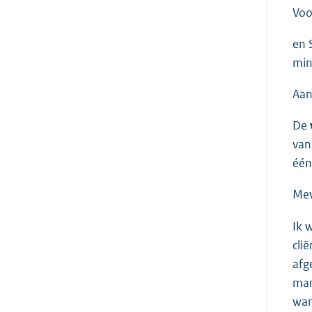
Voo
en 
min
Aan
De
van
één
Me
Ik 
cli
afg
man
wan