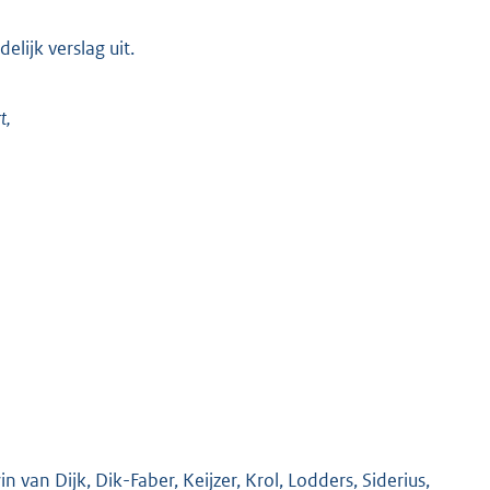
lijk verslag uit.
t,
an Dijk, Dik-Faber, Keijzer, Krol, Lodders, Siderius,