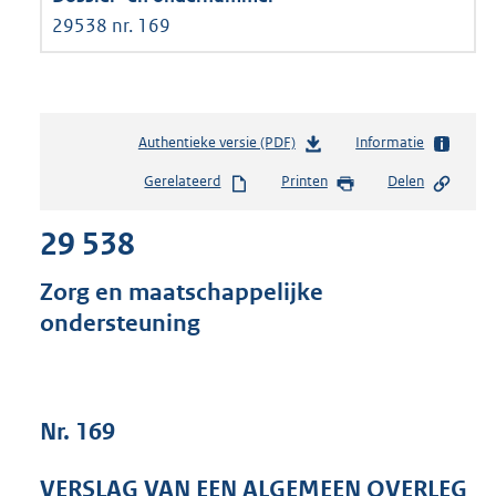
29538 nr. 169
Authentieke versie (PDF)
b
Informatie
e
Gerelateerd
Printen
Delen
s
t
29 538
a
n
d
Zorg en maatschappelijke
s
ondersteuning
g
r
o
o
t
Nr. 169
t
e
VERSLAG VAN EEN ALGEMEEN OVERLEG
: