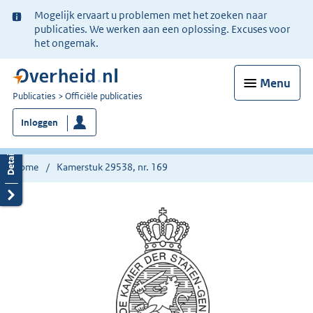
Ter
Mogelijk ervaart u problemen met het zoeken naar
informatie:
publicaties. We werken aan een oplossing. Excuses voor
het ongemak.
Menu
U
Publicaties
Officiële publicaties
bent
Inloggen
nu
hier:
Home
Kamerstuk 29538, nr. 169