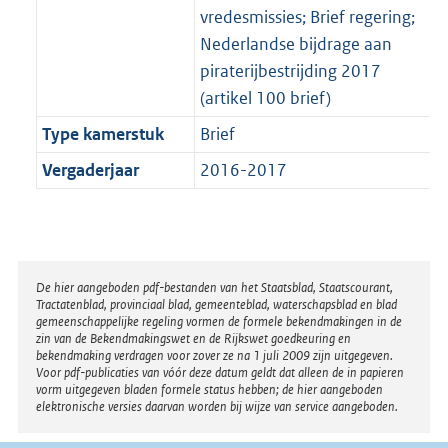
vredesmissies; Brief regering;
Nederlandse bijdrage aan
piraterijbestrijding 2017
(artikel 100 brief)
Type kamerstuk
Brief
Vergaderjaar
2016-2017
Disclaimer
De hier aangeboden pdf-bestanden van het Staatsblad, Staatscourant,
Tractatenblad, provinciaal blad, gemeenteblad, waterschapsblad en blad
gemeenschappelijke regeling vormen de formele bekendmakingen in de
zin van de Bekendmakingswet en de Rijkswet goedkeuring en
bekendmaking verdragen voor zover ze na 1 juli 2009 zijn uitgegeven.
Voor pdf-publicaties van vóór deze datum geldt dat alleen de in papieren
vorm uitgegeven bladen formele status hebben; de hier aangeboden
elektronische versies daarvan worden bij wijze van service aangeboden.