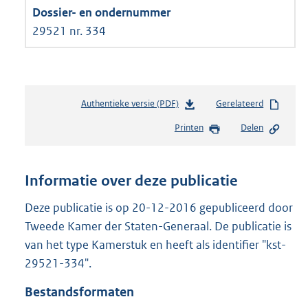
29521 nr. 334
Authentieke versie (PDF)
b
Gerelateerd
e
Printen
Delen
s
t
a
n
Informatie over deze publicatie
d
s
Deze publicatie is op 20-12-2016 gepubliceerd door
g
Tweede Kamer der Staten-Generaal. De publicatie is
r
van het type Kamerstuk en heeft als identifier "kst-
o
29521-334".
o
t
Bestandsformaten
t
e