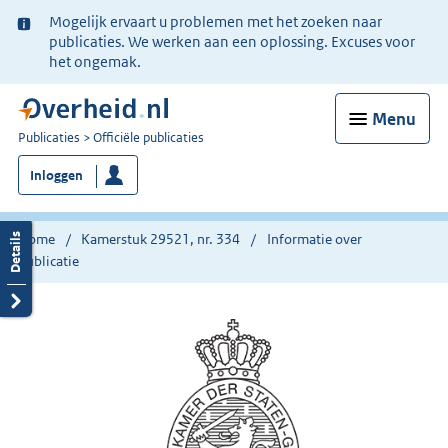
Ter
Mogelijk ervaart u problemen met het zoeken naar
informatie:
publicaties. We werken aan een oplossing. Excuses voor
het ongemak.
Menu
U
Publicaties
Officiële publicaties
bent
Inloggen
nu
hier:
Home
Kamerstuk 29521, nr. 334
Informatie over
publicatie