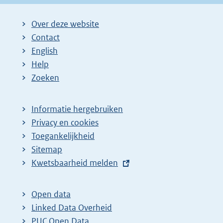
Over deze website
Contact
English
Help
Zoeken
Informatie hergebruiken
Privacy en cookies
Toegankelijkheid
Sitemap
E
Kwetsbaarheid melden
x
t
Open data
e
Linked Data Overheid
r
PUC Open Data